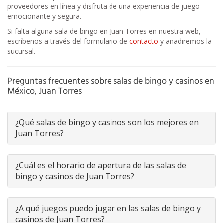
proveedores en línea y disfruta de una experiencia de juego
emocionante y segura.
Si falta alguna sala de bingo en Juan Torres en nuestra web,
escríbenos a través del formulario de
contacto
y añadiremos la
sucursal.
Preguntas frecuentes sobre salas de bingo y casinos en
México, Juan Torres
¿Qué salas de bingo y casinos son los mejores en
Juan Torres?
¿Cuál es el horario de apertura de las salas de
bingo y casinos de Juan Torres?
¿A qué juegos puedo jugar en las salas de bingo y
casinos de Juan Torres?