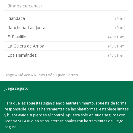
Bingos cercanas:
Itiandaca
(0 km)
Ranchería Las Juntas
(0 km)
El Pinalillo
(40.61 km)
La Galera de Arriba
(40.61 km)
Los Hernández
(40.61 km)
Bingo
»
México
»
Nuevo León
»
Juan Torres
Juega seguro:
Para que las apuestas sigan siendo entretenimiento, apuesta de forma
responsable. Usa las herramientas de las plataformas, establece límites
y busca ayuda si pierdes el control. Apuesta solo en sitios seguros con
licencia SEGOB o en sitios internacionales con herramientas de juego
seguro.