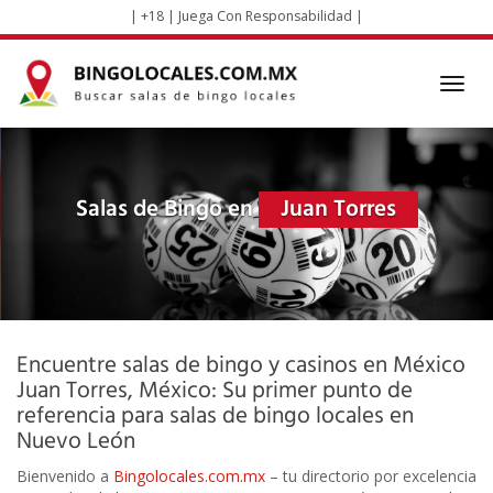
Skip
| +18 | Juega Con Responsabilidad |
to
main
content
Toggl
navig
Salas de Bingo en
Juan Torres
Encuentre salas de bingo y casinos en México
Juan Torres, México: Su primer punto de
referencia para salas de bingo locales en
Nuevo León
Bienvenido a
Bingolocales.com.mx
– tu directorio por excelencia