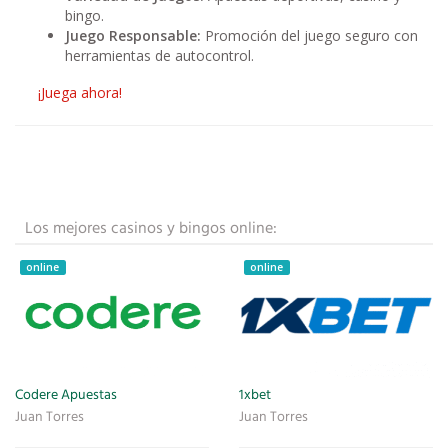
bingo.
Juego Responsable:
Promoción del juego seguro con
herramientas de autocontrol.
¡Juega ahora!
Los mejores casinos y bingos online:
online
online
Codere Apuestas
1xbet
Juan Torres
Juan Torres