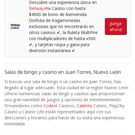
Descubre una experiencia única en
Betway
.mx Casino con hasta
$4000 de bono de bienvenida.
Disfruta de tragamonedas
¡Juega
exclusivas que no encontrarás en
ahora!
otros casinos ✔, la Ruleta MultiFire
con multiplicadores de hasta x500
✔, y tarjetas raspa y gana para
diversión instantánea ✔
Salas de bingo y casino en Juan Torres, Nuevo León
Si buscas una sala de bingo o un casino en Juan Torres, has
llegado al lugar adecuado. Esta ciudad de la región Nuevo León
ofrece numerosas salas de bingo y casinos que proporcionan
una gran variedad de juegos y opciones de entretenimiento.
Proveedores como
Codere
Casinos,
Caliente
Casino, PlayCity
Casino y Casino Life están representados aquí con sus
direcciones y horarios para hacer de su visita una experiencia
inolvidable.