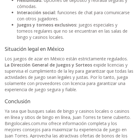
Flexibilidad:
opciones de depósito y retirada seguras y
cómodas.
Interacción social:
funciones de chat para comunicarse
con otros jugadores.
Juegos y torneos exclusivos:
juegos especiales y
torneos regulares que no se encuentran en las salas de
bingo y casinos locales.
Situación legal en México
Los juegos de azar en México están estrictamente regulados.
La Dirección General de Juegos y Sorteos
expide licencias y
supervisa el cumplimiento de la ley para garantizar que todas las
actividades de juego sean legales y justas. Por lo tanto, juega
solamente con proveedores con licencia para garantizar una
experiencia de juego segura y fiable.
Conclusión
Ya sea que busques salas de bingo y casinos locales o casinos
en línea y sitios de bingo en línea, Juan Torres te tiene cubierto.
Bingolocales.com.mx ofrece información completa y los
mejores consejos para maximizar tu experiencia de juego en
Juan Torres. Aprovecha las atractivas ofertas de bonos de los