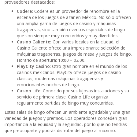
proveedores destacados:
Codere:
Codere es un proveedor de renombre en la
escena de los juegos de azar en México. No sólo ofrecen
una amplia gama de juegos de casino y máquinas
tragaperras, sino también eventos especiales de bingo
que son siempre muy concurridos y muy divertidos.
Casino Caliente:
Con varios locales en la ciudad, el
Casino Caliente ofrece una impresionante selección de
máquinas tragaperras, juegos de mesa y juegos de bingo.
Horario de apertura: 10:00 – 02:00.
PlayCity Casino
: Otro gran nombre en el mundo de los
casinos mexicanos. PlayCity ofrece juegos de casino
clásicos, modernas máquinas tragaperras y
emocionantes noches de bingo.
Casino Life:
Conocido por sus lujosas instalaciones y su
servicio de primera clase. Casino Life organiza
regularmente partidas de bingo muy concurridas.
Estas salas de bingo ofrecen un ambiente agradable y una gran
variedad de juegos y premios. Los operadores conceden gran
importancia a la equidad y la seguridad, por lo que no tendrás
que preocuparte y podrás disfrutar del juego al máximo.