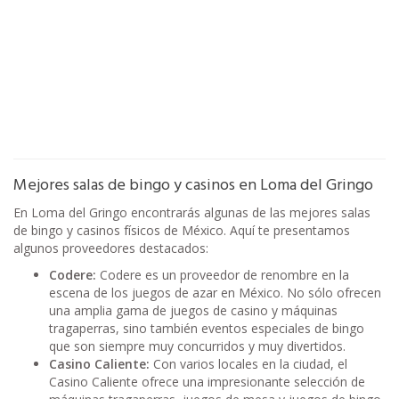
Mejores salas de bingo y casinos en Loma del Gringo
En Loma del Gringo encontrarás algunas de las mejores salas
de bingo y casinos físicos de México. Aquí te presentamos
algunos proveedores destacados:
Codere:
Codere es un proveedor de renombre en la
escena de los juegos de azar en México. No sólo ofrecen
una amplia gama de juegos de casino y máquinas
tragaperras, sino también eventos especiales de bingo
que son siempre muy concurridos y muy divertidos.
Casino Caliente:
Con varios locales en la ciudad, el
Casino Caliente ofrece una impresionante selección de