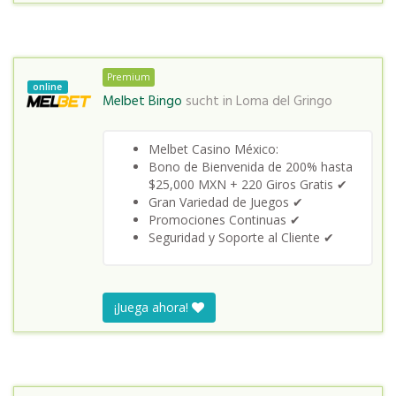
Premium
online
Melbet Bingo
sucht in
Loma del Gringo
Melbet Casino México:
Bono de Bienvenida de 200% hasta
$25,000 MXN + 220 Giros Gratis ✔
Gran Variedad de Juegos ✔
Promociones Continuas ✔
Seguridad y Soporte al Cliente ✔
¡Juega ahora!