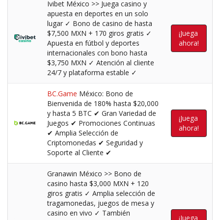
Ivibet México >> Juega casino y
apuesta en deportes en un solo
lugar ✓ Bono de casino de hasta
$7,500 MXN + 170 giros gratis ✓
¡Juega
Apuesta en fútbol y deportes
ahora!
internacionales con bono hasta
$3,750 MXN ✓ Atención al cliente
24/7 y plataforma estable ✓
BC.Game
México: Bono de
Bienvenida de 180% hasta $20,000
y hasta 5 BTC ✔ Gran Variedad de
¡Juega
Juegos ✔ Promociones Continuas
ahora!
✔ Amplia Selección de
Criptomonedas ✔ Seguridad y
Soporte al Cliente ✔
Granawin México >> Bono de
casino hasta $3,000 MXN + 120
giros gratis ✓ Amplia selección de
tragamonedas, juegos de mesa y
casino en vivo ✓ También
¡Juega