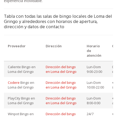
experiencia inolvidable.
Tabla con todas las salas de bingo locales de Loma del
Gringo y alrededores con horarios de apertura,
dirección y datos de contacto
Proveedor
Dirección
Horario
Co
de
atención
Caliente Bingo en
Dirección del bingo
Lun-Dom
018
Loma del Gringo
en Loma del Gringo
9:00-23:00
co
Codere
Bingo en
Dirección del bingo
Lun-Dom
+52
Loma del Gringo
en Loma del Gringo
10:00-22:00
so
PlayCity Bingo en
Dirección del bingo
Lun-Dom
+52
Loma del Gringo
en Loma del Gringo
8:00-0:00
at
Winpot Bingo en
Dirección del bingo
24/7
+52