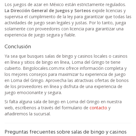
Los juegos de azar en México están estrictamente regulados.
La Dirección General de Juegos y Sorteos
expide licencias y
supervisa el cumplimiento de la ley para garantizar que todas las
actividades de juego sean legales y justas. Por lo tanto, juega
solamente con proveedores con licencia para garantizar una
experiencia de juego segura y fiable.
Conclusión
Ya sea que busques salas de bingo y casinos locales o casinos
en línea y sitios de bingo en línea, Loma del Gringo te tiene
cubierto. Bingolocales.com.mx ofrece información completa y
los mejores consejos para maximizar tu experiencia de juego
en Loma del Gringo. Aprovecha las atractivas ofertas de bonos
de los proveedores en línea y disfruta de una experiencia de
juego emocionante y segura.
Si falta alguna sala de bingo en Loma del Gringo en nuestra
web, escríbenos a través del formulario de
contacto
y
añadiremos la sucursal.
Preguntas frecuentes sobre salas de bingo y casinos