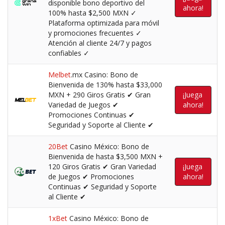
disponible bono deportivo del
ahora!
100% hasta $2,500 MXN ✓
Plataforma optimizada para móvil
y promociones frecuentes ✓
Atención al cliente 24/7 y pagos
confiables ✓
Melbet
.mx Casino: Bono de
Bienvenida de 130% hasta $33,000
MXN + 290 Giros Gratis ✔ Gran
¡Juega
Variedad de Juegos ✔
ahora!
Promociones Continuas ✔
Seguridad y Soporte al Cliente ✔
20Bet
Casino México: Bono de
Bienvenida de hasta $3,500 MXN +
120 Giros Gratis ✔ Gran Variedad
¡Juega
de Juegos ✔ Promociones
ahora!
Continuas ✔ Seguridad y Soporte
al Cliente ✔
1xBet
Casino México: Bono de