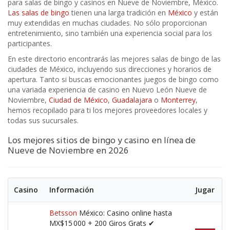
para salas de bingo y casinos en Nueve de Noviembre, México.
Las salas de bingo
tienen una larga tradición en
México
y están
muy extendidas en muchas ciudades. No sólo proporcionan
entretenimiento, sino también una experiencia social para los
participantes.
En este directorio encontrarás las mejores salas de bingo de las
ciudades de México, incluyendo sus direcciones y horarios de
apertura. Tanto si buscas emocionantes juegos de bingo como
una variada experiencia de casino en Nuevo León Nueve de
Noviembre,
Ciudad de México
,
Guadalajara
o
Monterrey
,
hemos recopilado para ti los mejores proveedores locales y
todas sus sucursales.
Los mejores sitios de bingo y casino en línea de
Nueve de Noviembre en 2026
Casino
Información
Jugar
Betsson
México: Casino online hasta
MX$15 000 + 200 Giros Grats ✔