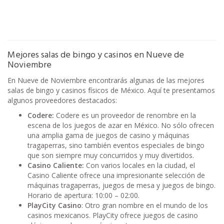
Mejores salas de bingo y casinos en Nueve de
Noviembre
En Nueve de Noviembre encontrarás algunas de las mejores
salas de bingo y casinos físicos de México. Aquí te presentamos
algunos proveedores destacados:
Codere:
Codere es un proveedor de renombre en la
escena de los juegos de azar en México. No sólo ofrecen
una amplia gama de juegos de casino y máquinas
tragaperras, sino también eventos especiales de bingo
que son siempre muy concurridos y muy divertidos.
Casino Caliente:
Con varios locales en la ciudad, el
Casino Caliente ofrece una impresionante selección de
máquinas tragaperras, juegos de mesa y juegos de bingo.
Horario de apertura: 10:00 – 02:00.
PlayCity Casino
: Otro gran nombre en el mundo de los
casinos mexicanos. PlayCity ofrece juegos de casino