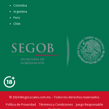
Colombia
Argentina
Perú
Chile
© 2024 BingoLocales.com.mx. - Todos los derechos reservados.
Política de Privacidad
Términos y Condiciones
Juego Responsable