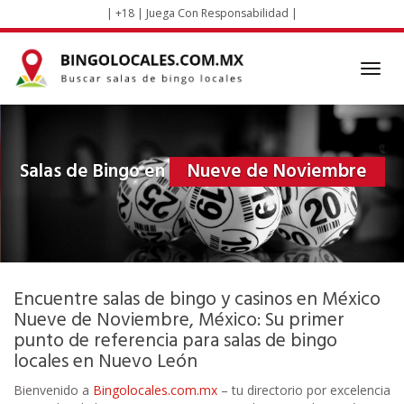
Skip
| +18 | Juega Con Responsabilidad |
to
main
content
Toggl
navig
Salas de Bingo en
Nueve de Noviembre
Encuentre salas de bingo y casinos en México
Nueve de Noviembre, México: Su primer
punto de referencia para salas de bingo
locales en Nuevo León
Bienvenido a
Bingolocales.com.mx
– tu directorio por excelencia