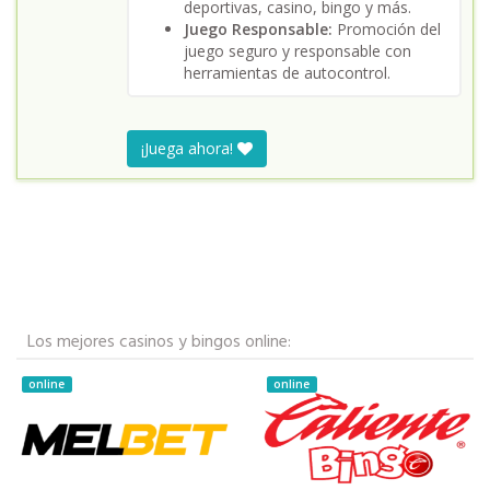
deportivas, casino, bingo y más.
Juego Responsable:
Promoción del
juego seguro y responsable con
herramientas de autocontrol.
¡Juega ahora!
Los mejores casinos y bingos online:
online
online