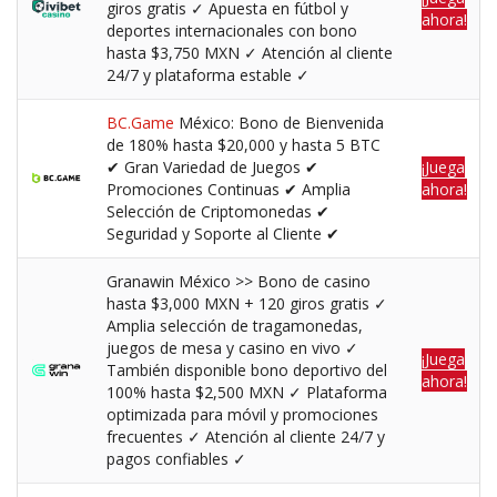
giros gratis ✓ Apuesta en fútbol y
ahora!
deportes internacionales con bono
hasta $3,750 MXN ✓ Atención al cliente
24/7 y plataforma estable ✓
BC.Game
México: Bono de Bienvenida
de 180% hasta $20,000 y hasta 5 BTC
✔ Gran Variedad de Juegos ✔
¡Juega
Promociones Continuas ✔ Amplia
ahora!
Selección de Criptomonedas ✔
Seguridad y Soporte al Cliente ✔
Granawin México >> Bono de casino
hasta $3,000 MXN + 120 giros gratis ✓
Amplia selección de tragamonedas,
juegos de mesa y casino en vivo ✓
¡Juega
También disponible bono deportivo del
ahora!
100% hasta $2,500 MXN ✓ Plataforma
optimizada para móvil y promociones
frecuentes ✓ Atención al cliente 24/7 y
pagos confiables ✓