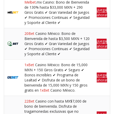
Melbet
.mx Casino: Bono de Bienvenida
de 130% hasta $33,000 MXN + 290
¡Juega
Giros Gratis ✔ Gran Variedad de Juegos
ahora!
✔ Promociones Continuas ✔ Seguridad
y Soporte al Cliente ✔
20Bet
Casino México: Bono de
Bienvenida de hasta $3,500 MXN + 120
¡Juega
Giros Gratis ✔ Gran Variedad de Juegos
ahora!
✔ Promociones Continuas ✔ Seguridad
y Soporte al Cliente ✔
1xBet
Casino México: Bono de 15,000
MXN + 150 Giros Gratis ✔ Seguro ✔
Bonos increíbles ✔ Programa de
¡Juega
Lealtad ✔ Disfruta de un bono de
ahora!
bienvenida de 15,000 MXN y 150 giros
gratis en
1xBet
Casino México.
22Bet
Casino con hasta MX$7,000 de
bono de bienvenida. Disfruta de
tragamonedas exclusivas que no
¡Juega