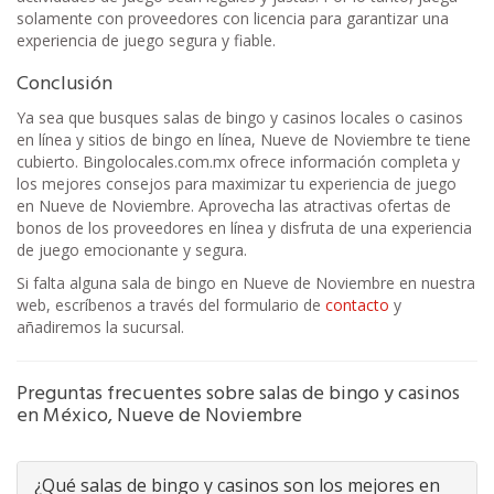
solamente con proveedores con licencia para garantizar una
experiencia de juego segura y fiable.
Conclusión
Ya sea que busques salas de bingo y casinos locales o casinos
en línea y sitios de bingo en línea, Nueve de Noviembre te tiene
cubierto. Bingolocales.com.mx ofrece información completa y
los mejores consejos para maximizar tu experiencia de juego
en Nueve de Noviembre. Aprovecha las atractivas ofertas de
bonos de los proveedores en línea y disfruta de una experiencia
de juego emocionante y segura.
Si falta alguna sala de bingo en Nueve de Noviembre en nuestra
web, escríbenos a través del formulario de
contacto
y
añadiremos la sucursal.
Preguntas frecuentes sobre salas de bingo y casinos
en México, Nueve de Noviembre
¿Qué salas de bingo y casinos son los mejores en