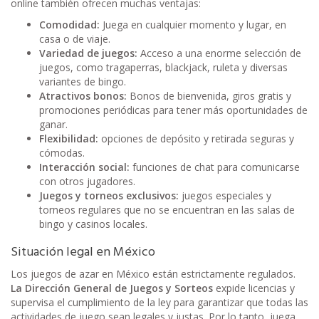
online también ofrecen muchas ventajas:
Comodidad:
Juega en cualquier momento y lugar, en
casa o de viaje.
Variedad de juegos:
Acceso a una enorme selección de
juegos, como tragaperras, blackjack, ruleta y diversas
variantes de bingo.
Atractivos bonos:
Bonos de bienvenida, giros gratis y
promociones periódicas para tener más oportunidades de
ganar.
Flexibilidad:
opciones de depósito y retirada seguras y
cómodas.
Interacción social:
funciones de chat para comunicarse
con otros jugadores.
Juegos y torneos exclusivos:
juegos especiales y
torneos regulares que no se encuentran en las salas de
bingo y casinos locales.
Situación legal en México
Los juegos de azar en México están estrictamente regulados.
La Dirección General de Juegos y Sorteos
expide licencias y
supervisa el cumplimiento de la ley para garantizar que todas las
actividades de juego sean legales y justas. Por lo tanto, juega