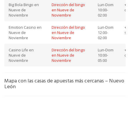
Big Bola Bingo en
Dirección del bingo
Lun-Dom
+52
Nueve de
en Nueve de
10:00-
co
Noviembre
Noviembre
02:00
Emotion Casino en
Dirección del bingo
Lun-Dom
+52
Nueve de
en Nueve de
12:00-
so
Noviembre
Noviembre
02:00
Casino Life en
Dirección del bingo
Lun-Dom
+52
Nueve de
en Nueve de
10:00-
co
Noviembre
Noviembre
05:00
Mapa con las casas de apuestas más cercanas – Nuevo
León