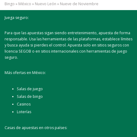
Bingo
»
México
»
Nuevo León
»
Nueve de Noviembre
Juega seguro:
Para que las apuestas sigan siendo entretenimiento, apuesta de forma
responsable. Usa las herramientas de las plataformas, establece límites
y busca ayuda si pierdes el control. Apuesta solo en sitios seguros con
licencia SEGOB o en sitios internacionales con herramientas de juego
seguro.
Más ofertas en México:
Salas de juego
Salas de bingo
Casinos
Loterías
Casas de apuestas en otros países: