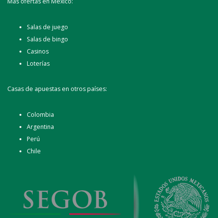
Más ofertas en México:
Salas de juego
Salas de bingo
Casinos
Loterías
Casas de apuestas en otros países:
Colombia
Argentina
Perú
Chile