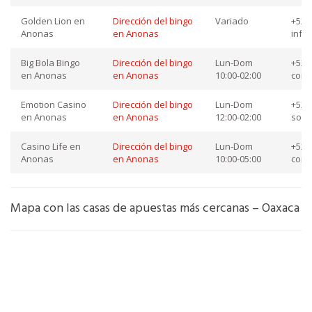
Golden Lion en
Dirección del bingo
Variado
+52 
Anonas
en Anonas
info
Big Bola Bingo
Dirección del bingo
Lun-Dom
+52 
en Anonas
en Anonas
10:00-02:00
cont
Emotion Casino
Dirección del bingo
Lun-Dom
+52 
en Anonas
en Anonas
12:00-02:00
sopo
Casino Life en
Dirección del bingo
Lun-Dom
+52 
Anonas
en Anonas
10:00-05:00
cont
Mapa con las casas de apuestas más cercanas – Oaxaca