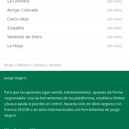
La Chorrera
(40.4 km)
Arroyo Colorado
(40.4 km)
Casco Viejo
(40.4 km)
Zoquitita
(40.4 km)
Veintiséis de Enero
(40.4 km)
La Hoya
(40.4 km)
Bingo
»
México
»
Oaxaca
»
Anonas
Juega seguro:
Para que las apuestas sigan siendo entretenimiento, apuesta de forma
responsable. Usa las herramientas de las plataformas, establece límites
y busca ayuda si pierdes el control. Apuesta solo en sitios seguros con
licencia SEGOB o en sitios internacionales con herramientas de juego
seguro.