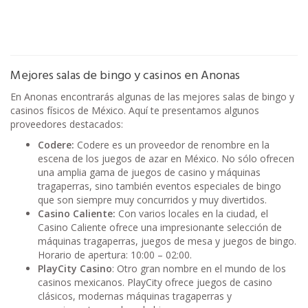
Mejores salas de bingo y casinos en Anonas
En Anonas encontrarás algunas de las mejores salas de bingo y
casinos físicos de México. Aquí te presentamos algunos
proveedores destacados:
Codere:
Codere es un proveedor de renombre en la
escena de los juegos de azar en México. No sólo ofrecen
una amplia gama de juegos de casino y máquinas
tragaperras, sino también eventos especiales de bingo
que son siempre muy concurridos y muy divertidos.
Casino Caliente:
Con varios locales en la ciudad, el
Casino Caliente ofrece una impresionante selección de
máquinas tragaperras, juegos de mesa y juegos de bingo.
Horario de apertura: 10:00 – 02:00.
PlayCity Casino
: Otro gran nombre en el mundo de los
casinos mexicanos. PlayCity ofrece juegos de casino
clásicos, modernas máquinas tragaperras y