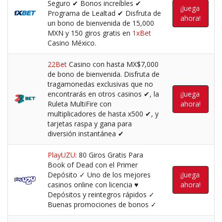
Seguro ✔ Bonos increíbles ✔
¡Juega
Programa de Lealtad ✔ Disfruta de
ahora!
un bono de bienvenida de 15,000
MXN y 150 giros gratis en
1xBet
Casino México.
22Bet
Casino con hasta MX$7,000
de bono de bienvenida. Disfruta de
tragamonedas exclusivas que no
encontrarás en otros casinos ✔, la
¡Juega
Ruleta MultiFire con
ahora!
multiplicadores de hasta x500 ✔, y
tarjetas raspa y gana para
diversión instantánea ✔
PlayUZU
: 80 Giros Gratis Para
Book of Dead con el Primer
Depósito ✓ Uno de los mejores
¡Juega
casinos online con licencia ♥
ahora!
Depósitos y reintegros rápidos ✓
Buenas promociones de bonos ✓