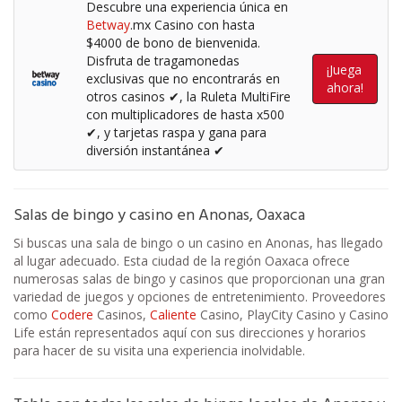
Descubre una experiencia única en
Betway
.mx Casino con hasta
$4000 de bono de bienvenida.
Disfruta de tragamonedas
¡Juega
exclusivas que no encontrarás en
ahora!
otros casinos ✔, la Ruleta MultiFire
con multiplicadores de hasta x500
✔, y tarjetas raspa y gana para
diversión instantánea ✔
Salas de bingo y casino en Anonas, Oaxaca
Si buscas una sala de bingo o un casino en Anonas, has llegado
al lugar adecuado. Esta ciudad de la región Oaxaca ofrece
numerosas salas de bingo y casinos que proporcionan una gran
variedad de juegos y opciones de entretenimiento. Proveedores
como
Codere
Casinos,
Caliente
Casino, PlayCity Casino y Casino
Life están representados aquí con sus direcciones y horarios
para hacer de su visita una experiencia inolvidable.