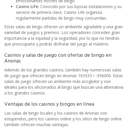
emocionantes noches de bingo.
Casino Life:
Conocido por sus lujosas instalaciones y su
servicio de primera clase. Casino Life organiza
regularmente partidas de bingo muy concurridas.
Estas salas de bingo ofrecen un ambiente agradable y una gran
variedad de juegos y premios. Los operadores conceden gran
importancia a la equidad y la seguridad, por lo que no tendrás
que preocuparte y podrás disfrutar del juego al máximo.
Casinos y salas de juego con ofertas de bingo en
Anonas
Además de los grandes casinos, también hay numerosas salas
de juego que ofrecen bingo en Anonas 163333 / -956000. Estas
salas de juego ofrecen un ambiente más acogedor y son
ideales para los aficionados al bingo que buscan una alternativa
a los grandes casinos.
Ventajas de los casinos y bingos en línea
Las salas de bingo locales y los casinos de Anonas son
estupendos, pero los casinos online y los sitios de bingo online
también ofrecen muchas ventajas: