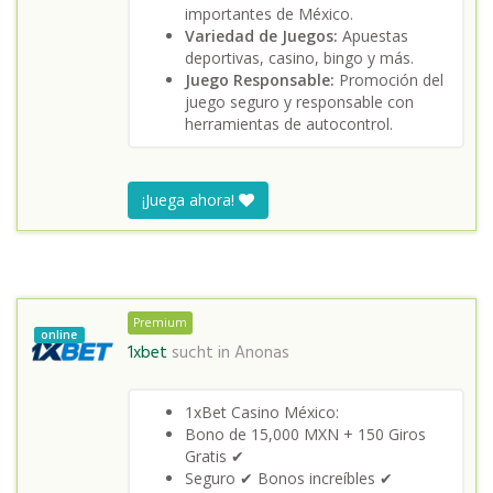
importantes de México.
Variedad de Juegos:
Apuestas
deportivas, casino, bingo y más.
Juego Responsable:
Promoción del
juego seguro y responsable con
herramientas de autocontrol.
¡Juega ahora!
Premium
online
1xbet
sucht in
Anonas
1xBet Casino México:
Bono de 15,000 MXN + 150 Giros
Gratis ✔
Seguro ✔ Bonos increíbles ✔