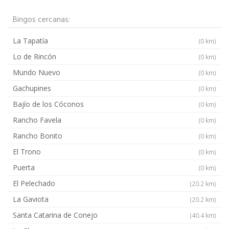
Bingos cercanas:
La Tapatía
(0 km)
Lo de Rincón
(0 km)
Mundo Nuevo
(0 km)
Gachupines
(0 km)
Bajío de los Cóconos
(0 km)
Rancho Favela
(0 km)
Rancho Bonito
(0 km)
El Trono
(0 km)
Puerta
(0 km)
El Pelechado
(20.2 km)
La Gaviota
(20.2 km)
Santa Catarina de Conejo
(40.4 km)