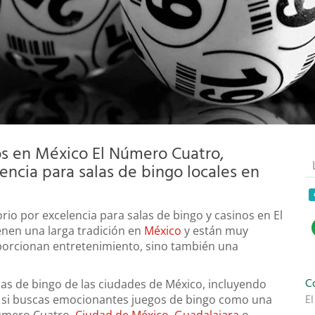
os en México El Número Cuatro,
encia para salas de bingo locales en
orio por excelencia para salas de bingo y casinos en El
enen una larga tradición en
México
y están muy
porcionan entretenimiento, sino también una
C
las de bingo de las ciudades de México, incluyendo
E
to si buscas emocionantes juegos de bingo como una