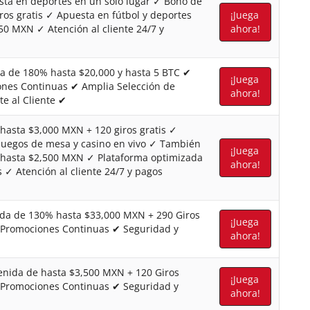
esta en deportes en un solo lugar ✓ Bono de
ros gratis ✓ Apuesta en fútbol y deportes
¡Juega
50 MXN ✓ Atención al cliente 24/7 y
ahora!
a de 180% hasta $20,000 y hasta 5 BTC ✔
¡Juega
nes Continuas ✔ Amplia Selección de
ahora!
e al Cliente ✔
hasta $3,000 MXN + 120 giros gratis ✓
juegos de mesa y casino en vivo ✓ También
¡Juega
 hasta $2,500 MXN ✓ Plataforma optimizada
ahora!
 ✓ Atención al cliente 24/7 y pagos
ida de 130% hasta $33,000 MXN + 290 Giros
¡Juega
 Promociones Continuas ✔ Seguridad y
ahora!
enida de hasta $3,500 MXN + 120 Giros
¡Juega
 Promociones Continuas ✔ Seguridad y
ahora!