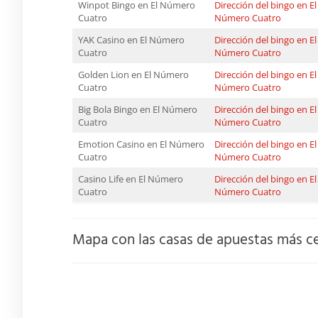
Winpot Bingo en El Número
Dirección del bingo en El
Cuatro
Número Cuatro
YAK Casino en El Número
Dirección del bingo en El
Cuatro
Número Cuatro
Golden Lion en El Número
Dirección del bingo en El
Cuatro
Número Cuatro
Big Bola Bingo en El Número
Dirección del bingo en El
Cuatro
Número Cuatro
Emotion Casino en El Número
Dirección del bingo en El
Cuatro
Número Cuatro
Casino Life en El Número
Dirección del bingo en El
Cuatro
Número Cuatro
Mapa con las casas de apuestas más c