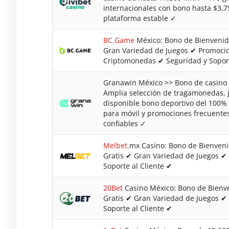
internacionales con bono hasta $3,7
plataforma estable ✓
BC.Game
México: Bono de Bienvenid
Gran Variedad de Juegos ✔ Promocio
Criptomonedas ✔ Seguridad y Soport
Granawin México >> Bono de casino 
Amplia selección de tragamonedas, 
disponible bono deportivo del 100%
para móvil y promociones frecuentes
confiables ✓
Melbet
.mx Casino: Bono de Bienven
Gratis ✔ Gran Variedad de Juegos ✔
Soporte al Cliente ✔
20Bet
Casino México: Bono de Bienv
Gratis ✔ Gran Variedad de Juegos ✔
Soporte al Cliente ✔