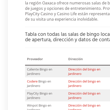
la región Oaxaca ofrece numerosas salas de 
de juegos y opciones de entretenimiento. P
PlayCity Casino y Casino Life están represent
de su visita una experiencia inolvidable.
Tabla con todas las salas de bingo loc
de apertura, dirección y datos de cont
Proveedor
Dirección
Caliente Bingo en
Dirección del bingo en
Jardinero
Jardinero
Codere
Bingo en
Dirección del bingo en
Jardinero
Jardinero
PlayCity Bingo en
Dirección del bingo en
Jardinero
Jardinero
Winpot Bingo en
Dirección del bingo en
Jardinero
Jardinero