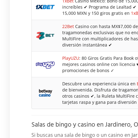
1xBet
Casino México: Bono de 15,00
increíbles ✔ Programa de Lealtad ✔
15,000 MXN y 150 giros gratis en
1xB
22Bet
Casino con hasta MX$7,000 de 
tragamonedas exclusivas que no enco
MultiFire con multiplicadores de has
diversión instantánea ✔
PlayUZU
: 80 Giros Gratis Para Book 
mejores casinos online con licencia
promociones de bonos ✓
Descubre una experiencia única en
de bienvenida. Disfruta de tragamo
otros casinos ✔, la Ruleta MultiFire
tarjetas raspa y gana para diversió
Salas de bingo y casino en Jardinero, 
Si buscas una sala de bingo o un casino en Ja