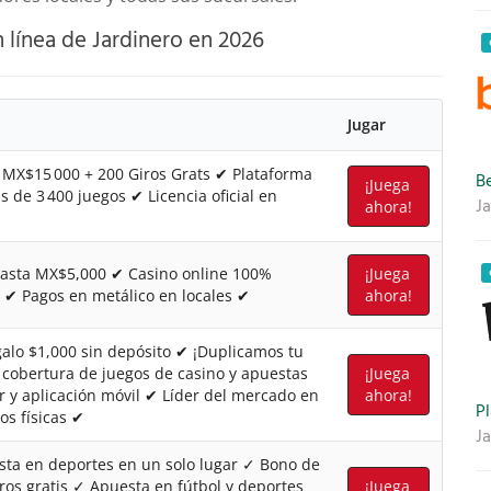
n línea de Jardinero en 2026
Jugar
 MX$15 000 + 200 Giros Grats ✔ Plataforma
B
¡Juega
 de 3 400 juegos ✔ Licencia oficial en
Ja
ahora!
asta MX$5,000 ✔ Casino online 100%
¡Juega
s ✔ Pagos en metálico en locales ✔
ahora!
alo $1,000 sin depósito ✔ ¡Duplicamos tu
 cobertura de juegos de casino y apuestas
¡Juega
r y aplicación móvil ✔ Líder del mercado en
ahora!
P
s físicas ✔
Ja
esta en deportes en un solo lugar ✓ Bono de
ros gratis ✓ Apuesta en fútbol y deportes
¡Juega