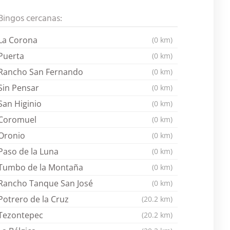
Bingos cercanas:
La Corona
(0 km)
Puerta
(0 km)
Rancho San Fernando
(0 km)
Sin Pensar
(0 km)
San Higinio
(0 km)
Coromuel
(0 km)
Oronio
(0 km)
Paso de la Luna
(0 km)
Tumbo de la Montaña
(0 km)
Rancho Tanque San José
(0 km)
Potrero de la Cruz
(20.2 km)
Tezontepec
(20.2 km)