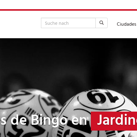
Ciudades 
as de Bingo en
Jardin