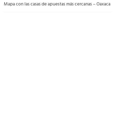
Mapa con las casas de apuestas más cercanas – Oaxaca