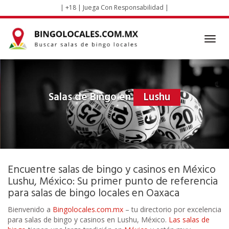
Skip
| +18 | Juega Con Responsabilidad |
to
main
content
Toggl
navig
Salas de Bingo en
Lushu
Encuentre salas de bingo y casinos en México
Lushu, México: Su primer punto de referencia
para salas de bingo locales en Oaxaca
Bienvenido a
Bingolocales.com.mx
– tu directorio por excelencia
para salas de bingo y casinos en Lushu, México.
Las salas de