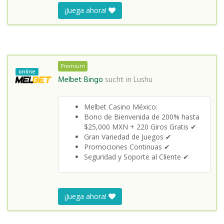
¡Juega ahora!
Premium
online
Melbet Bingo
sucht in
Lushu
Melbet Casino México:
Bono de Bienvenida de 200% hasta
$25,000 MXN + 220 Giros Gratis ✔
Gran Variedad de Juegos ✔
Promociones Continuas ✔
Seguridad y Soporte al Cliente ✔
¡Juega ahora!