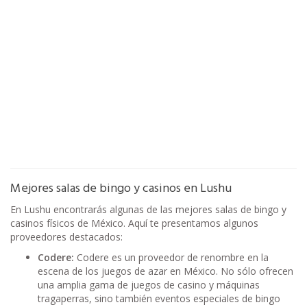
Mejores salas de bingo y casinos en Lushu
En Lushu encontrarás algunas de las mejores salas de bingo y
casinos físicos de México. Aquí te presentamos algunos
proveedores destacados:
Codere:
Codere es un proveedor de renombre en la
escena de los juegos de azar en México. No sólo ofrecen
una amplia gama de juegos de casino y máquinas
tragaperras, sino también eventos especiales de bingo