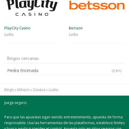
PlayCity Casino
Betsson
Lushu
Lushu
Bingos cercanas:
Piedra Encimada
(0 km)
Bingo
»
México
»
Oaxaca
»
Lushu
Juega seguro:
Para que las apuestas sigan siendo entretenimiento, apuesta de forma
responsable. Usa las herramientas de las plataformas, establece límites
y busca ayuda si pierdes el control. Apuesta solo en sitios seguros con