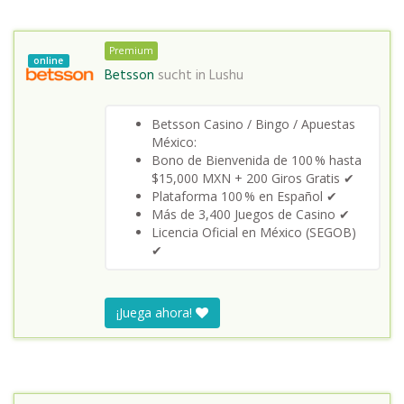
Premium
online
Betsson
sucht in
Lushu
Betsson Casino / Bingo / Apuestas
México:
Bono de Bienvenida de 100 % hasta
$15,000 MXN + 200 Giros Gratis ✔
Plataforma 100 % en Español ✔
Más de 3,400 Juegos de Casino ✔
Licencia Oficial en México (SEGOB)
✔
¡Juega ahora!