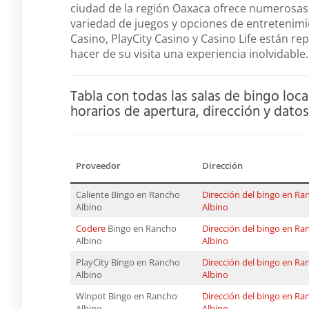
ciudad de la región Oaxaca ofrece numerosas
variedad de juegos y opciones de entreteni
Casino, PlayCity Casino y Casino Life están r
hacer de su visita una experiencia inolvidable.
Tabla con todas las salas de bingo loc
horarios de apertura, dirección y dato
Proveedor
Dirección
Caliente Bingo en Rancho
Dirección del bingo en Ra
Albino
Albino
Codere
Bingo en Rancho
Dirección del bingo en Ra
Albino
Albino
PlayCity Bingo en Rancho
Dirección del bingo en Ra
Albino
Albino
Winpot Bingo en Rancho
Dirección del bingo en Ra
Albino
Albino