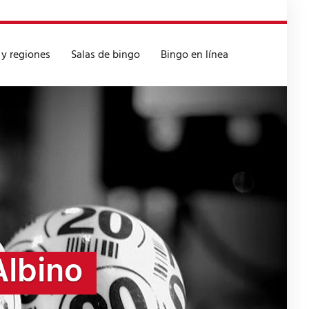
y regiones
Salas de bingo
Bingo en línea
Albino