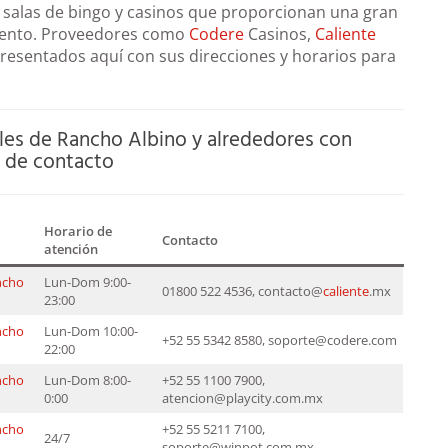
 salas de bingo y casinos que proporcionan una gran
miento. Proveedores como
Codere
Casinos,
Caliente
epresentados aquí con sus direcciones y horarios para
ales de Rancho Albino y alrededores con
s de contacto
Horario de
Contacto
atención
ncho
Lun-Dom 9:00-
01800 522 4536, contacto@
caliente
.mx
23:00
ncho
Lun-Dom 10:00-
+52 55 5342 8580, soporte@codere.com
22:00
ncho
Lun-Dom 8:00-
+52 55 1100 7900,
0:00
atencion@playcity.com.mx
ncho
+52 55 5211 7100,
24/7
soporte@winpot.com.mx