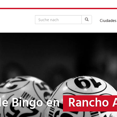
Ciudades 
de Bingo en
Rancho 