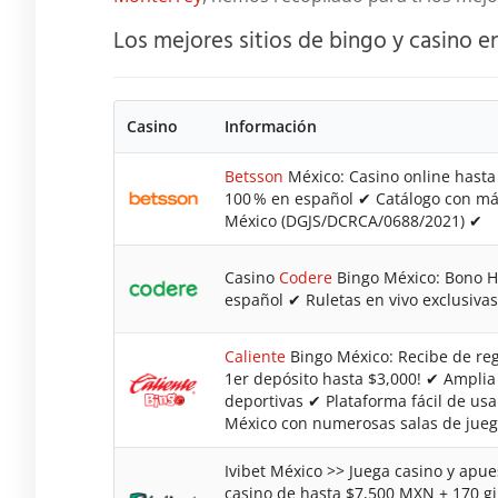
Los mejores sitios de bingo y casino e
Casino
Información
Betsson
México: Casino online hasta
100 % en español ✔ Catálogo con más
México (DGJS/DCRCA/0688/2021) ✔
Casino
Codere
Bingo México: Bono H
español ✔ Ruletas en vivo exclusiva
Caliente
Bingo México: Recibe de reg
1er depósito hasta $3,000! ✔ Amplia
deportivas ✔ Plataforma fácil de usa
México con numerosas salas de juego
Ivibet México >> Juega casino y apu
casino de hasta $7,500 MXN + 170 gi