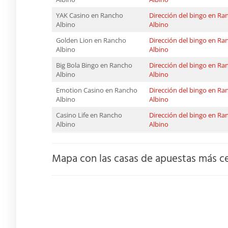
YAK Casino en Rancho
Dirección del bingo en Ra
Albino
Albino
Golden Lion en Rancho
Dirección del bingo en Ra
Albino
Albino
Big Bola Bingo en Rancho
Dirección del bingo en Ra
Albino
Albino
Emotion Casino en Rancho
Dirección del bingo en Ra
Albino
Albino
Casino Life en Rancho
Dirección del bingo en Ra
Albino
Albino
Mapa con las casas de apuestas más c