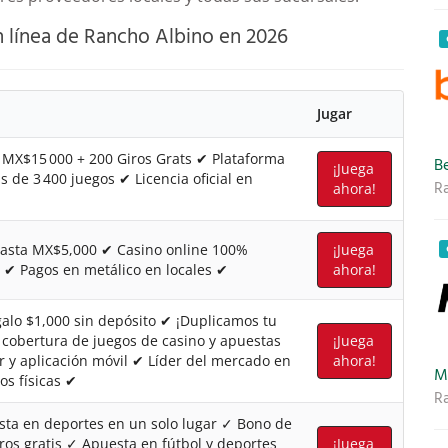
n línea de Rancho Albino en 2026
Jugar
 MX$15 000 + 200 Giros Grats ✔ Plataforma
B
¡Juega
 de 3 400 juegos ✔ Licencia oficial en
R
ahora!
asta MX$5,000 ✔ Casino online 100%
¡Juega
s ✔ Pagos en metálico en locales ✔
ahora!
alo $1,000 sin depósito ✔ ¡Duplicamos tu
 cobertura de juegos de casino y apuestas
¡Juega
r y aplicación móvil ✔ Líder del mercado en
ahora!
M
s físicas ✔
R
esta en deportes en un solo lugar ✓ Bono de
ros gratis ✓ Apuesta en fútbol y deportes
¡Juega