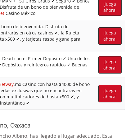
0 MXN + 150 Giros Gratis ✔ Seguro ✔ Bonos
¡Juega
 Disfruta de un bono de bienvenida de
ahora!
et
Casino México.
bono de bienvenida. Disfruta de
ntrarás en otros casinos ✔, la Ruleta
¡Juega
ta x500 ✔, y tarjetas raspa y gana para
ahora!
of Dead con el Primer Depósito ✓ Uno de los
¡Juega
 ♥ Depósitos y reintegros rápidos ✓ Buenas
ahora!
Betway
.mx Casino con hasta $4000 de bono
nedas exclusivas que no encontrarás en
¡Juega
 con multiplicadores de hasta x500 ✔, y
ahora!
n instantánea ✔
ino, Oaxaca
ncho Albino, has llegado al lugar adecuado. Esta