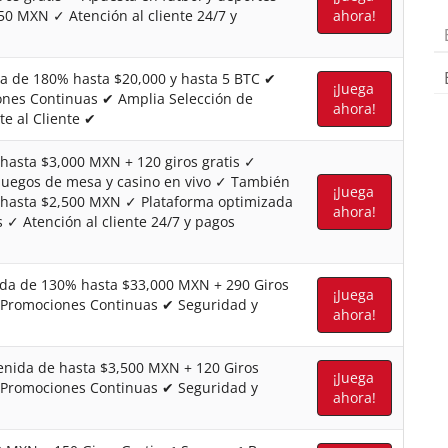
50 MXN ✓ Atención al cliente 24/7 y
ahora!
a de 180% hasta $20,000 y hasta 5 BTC ✔
¡Juega
nes Continuas ✔ Amplia Selección de
ahora!
e al Cliente ✔
hasta $3,000 MXN + 120 giros gratis ✓
juegos de mesa y casino en vivo ✓ También
¡Juega
 hasta $2,500 MXN ✓ Plataforma optimizada
ahora!
 ✓ Atención al cliente 24/7 y pagos
ida de 130% hasta $33,000 MXN + 290 Giros
¡Juega
 Promociones Continuas ✔ Seguridad y
ahora!
enida de hasta $3,500 MXN + 120 Giros
¡Juega
 Promociones Continuas ✔ Seguridad y
ahora!