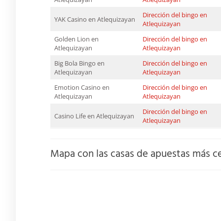
Dirección del bingo en
YAK Casino en Atlequizayan
Atlequizayan
Golden Lion en
Dirección del bingo en
Atlequizayan
Atlequizayan
Big Bola Bingo en
Dirección del bingo en
Atlequizayan
Atlequizayan
Emotion Casino en
Dirección del bingo en
Atlequizayan
Atlequizayan
Dirección del bingo en
Casino Life en Atlequizayan
Atlequizayan
Mapa con las casas de apuestas más c