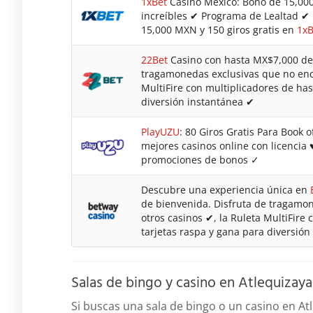
1xBet
Casino México: Bono de 15,00
increíbles ✔ Programa de Lealtad ✔
15,000 MXN y 150 giros gratis en
1xB
22Bet
Casino con hasta MX$7,000 de 
tragamonedas exclusivas que no enco
MultiFire con multiplicadores de has
diversión instantánea ✔
PlayUZU
: 80 Giros Gratis Para Book 
mejores casinos online con licencia
promociones de bonos ✓
Descubre una experiencia única en
de bienvenida. Disfruta de tragamo
otros casinos ✔, la Ruleta MultiFire
tarjetas raspa y gana para diversió
Salas de bingo y casino en Atlequizaya
Si buscas una sala de bingo o un casino en At