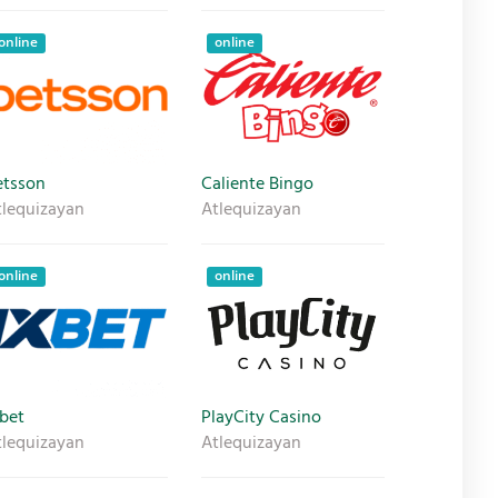
online
online
etsson
Caliente Bingo
tlequizayan
Atlequizayan
online
online
xbet
PlayCity Casino
tlequizayan
Atlequizayan