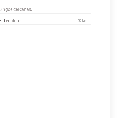
Bingos cercanas:
El Tecolote
(0 km)