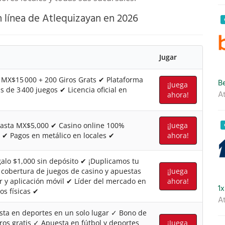
n línea de Atlequizayan en 2026
Jugar
 MX$15 000 + 200 Giros Grats ✔ Plataforma
B
¡Juega
 de 3 400 juegos ✔ Licencia oficial en
A
ahora!
asta MX$5,000 ✔ Casino online 100%
¡Juega
s ✔ Pagos en metálico en locales ✔
ahora!
alo $1,000 sin depósito ✔ ¡Duplicamos tu
 cobertura de juegos de casino y apuestas
¡Juega
r y aplicación móvil ✔ Líder del mercado en
ahora!
1
s físicas ✔
A
esta en deportes en un solo lugar ✓ Bono de
ros gratis ✓ Apuesta en fútbol y deportes
¡Juega