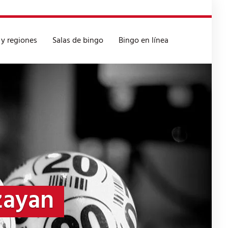
y regiones
Salas de bingo
Bingo en línea
zayan