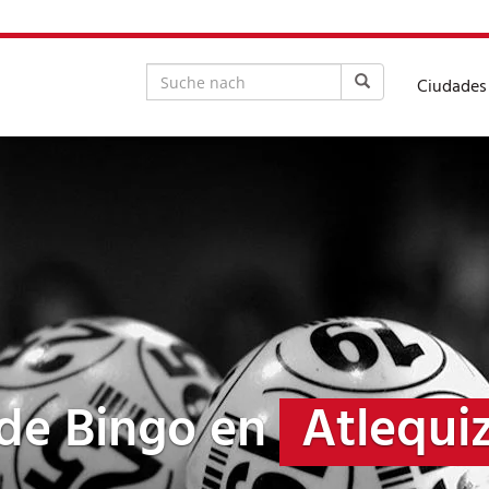
Ciudades 
 de Bingo en
Atlequi