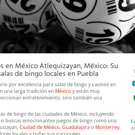
os en México Atlequizayan, México: Su
salas de bingo locales en Puebla
orio por excelencia para salas de bingo y casinos en
n una larga tradición en
México
y están muy
porcionan entretenimiento, sino también una
las de bingo de las ciudades de México, incluyendo
to si buscas emocionantes juegos de bingo como una
C
quizayan,
Ciudad de México
,
Guadalajara
o
Monterrey
,
A
ores locales y todas sus sucursales.