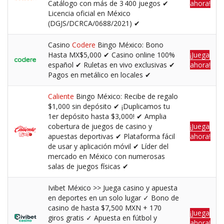
Catálogo con más de 3 400 juegos ✔
ahora!
Licencia oficial en México
(DGJS/DCRCA/0688/2021) ✔
Casino
Codere
Bingo México: Bono
Hasta MX$5,000 ✔ Casino online 100%
¡Juega
español ✔ Ruletas en vivo exclusivas ✔
ahora!
Pagos en metálico en locales ✔
Caliente
Bingo México: Recibe de regalo
$1,000 sin depósito ✔ ¡Duplicamos tu
1er depósito hasta $3,000! ✔ Amplia
cobertura de juegos de casino y
¡Juega
apuestas deportivas ✔ Plataforma fácil
ahora!
de usar y aplicación móvil ✔ Líder del
mercado en México con numerosas
salas de juegos físicas ✔
Ivibet México >> Juega casino y apuesta
en deportes en un solo lugar ✓ Bono de
casino de hasta $7,500 MXN + 170
¡Juega
giros gratis ✓ Apuesta en fútbol y
ahora!