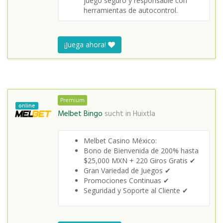
juego seguro y responsable con
herramientas de autocontrol.
¡Juega ahora!
Premium
online
Melbet Bingo
sucht in
Huixtla
Melbet Casino México:
Bono de Bienvenida de 200% hasta
$25,000 MXN + 220 Giros Gratis ✔
Gran Variedad de Juegos ✔
Promociones Continuas ✔
Seguridad y Soporte al Cliente ✔