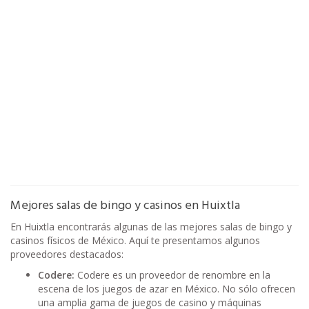
Mejores salas de bingo y casinos en Huixtla
En Huixtla encontrarás algunas de las mejores salas de bingo y
casinos físicos de México. Aquí te presentamos algunos
proveedores destacados:
Codere:
Codere es un proveedor de renombre en la
escena de los juegos de azar en México. No sólo ofrecen
una amplia gama de juegos de casino y máquinas