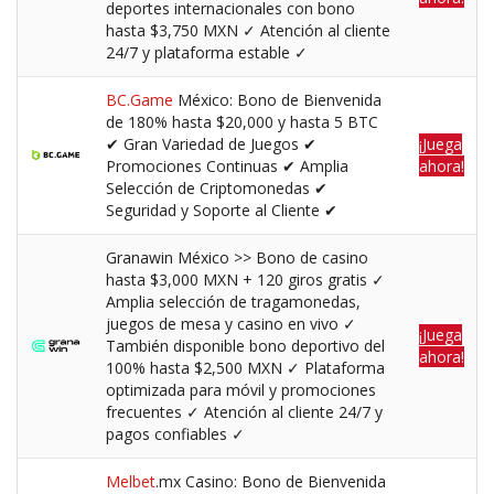
deportes internacionales con bono
hasta $3,750 MXN ✓ Atención al cliente
24/7 y plataforma estable ✓
BC.Game
México: Bono de Bienvenida
de 180% hasta $20,000 y hasta 5 BTC
✔ Gran Variedad de Juegos ✔
¡Juega
Promociones Continuas ✔ Amplia
ahora!
Selección de Criptomonedas ✔
Seguridad y Soporte al Cliente ✔
Granawin México >> Bono de casino
hasta $3,000 MXN + 120 giros gratis ✓
Amplia selección de tragamonedas,
juegos de mesa y casino en vivo ✓
¡Juega
También disponible bono deportivo del
ahora!
100% hasta $2,500 MXN ✓ Plataforma
optimizada para móvil y promociones
frecuentes ✓ Atención al cliente 24/7 y
pagos confiables ✓
Melbet
.mx Casino: Bono de Bienvenida