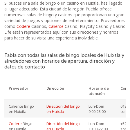
Si buscas una sala de bingo o un casino en Huixtla, has llegado
al lugar adecuado. Esta ciudad de la región Puebla ofrece
numerosas salas de bingo y casinos que proporcionan una gran
variedad de juegos y opciones de entretenimiento. Proveedores
como
Codere
Casinos,
Caliente
Casino, PlayCity Casino y Casino
Life están representados aquí con sus direcciones y horarios
para hacer de su visita una experiencia inolvidable.
Tabla con todas las salas de bingo locales de Huixtla y
alrededores con horarios de apertura, dirección y
datos de contacto
Proveedor
Dirección
Horario de
Cont
atención
Caliente Bingo
Dirección del bingo
Lun-Dom
01800
en Huixtla
en Huixtla
9:00-23:00
cont
Codere
Bingo
Dirección del bingo
Lun-Dom
+52 5
en Huixtla
en Huixtla
10:00-22:00
sopo