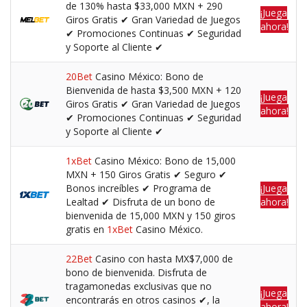
de 130% hasta $33,000 MXN + 290
¡Juega
Giros Gratis ✔ Gran Variedad de Juegos
ahora!
✔ Promociones Continuas ✔ Seguridad
y Soporte al Cliente ✔
20Bet
Casino México: Bono de
Bienvenida de hasta $3,500 MXN + 120
¡Juega
Giros Gratis ✔ Gran Variedad de Juegos
ahora!
✔ Promociones Continuas ✔ Seguridad
y Soporte al Cliente ✔
1xBet
Casino México: Bono de 15,000
MXN + 150 Giros Gratis ✔ Seguro ✔
Bonos increíbles ✔ Programa de
¡Juega
Lealtad ✔ Disfruta de un bono de
ahora!
bienvenida de 15,000 MXN y 150 giros
gratis en
1xBet
Casino México.
22Bet
Casino con hasta MX$7,000 de
bono de bienvenida. Disfruta de
tragamonedas exclusivas que no
¡Juega
encontrarás en otros casinos ✔, la
ahora!