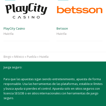
PlayCity Casino
Betsson
Huixtla
Huixtla
Bingo
»
México
»
Puebla
»
Huixtla
Juega seguro:
Para que las apuestas sigan siendo entretenimiento, apuesta de forma
responsable. Usa las herramientas de las plataformas, establece límites
y busca ayuda si pierdes el control. Apuesta solo en sitios seguros con
licencia SEGOB o en sitios internacionales con herramientas de juego
seguro.