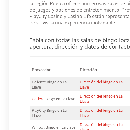
la región Puebla ofrece numerosas salas de 
de juegos y opciones de entretenimiento. P
PlayCity Casino y Casino Life están represent
de su visita una experiencia inolvidable.
Tabla con todas las salas de bingo loc
apertura, dirección y datos de contact
Proveedor
Dirección
Caliente Bingo en La
Dirección del bingo en La
Llave
Llave
Dirección del bingo en La
Codere
Bingo en La Llave
Llave
PlayCity Bingo en La
Dirección del bingo en La
Llave
Llave
Dirección del bingo en La
Winpot Bingo en La Llave
Llave