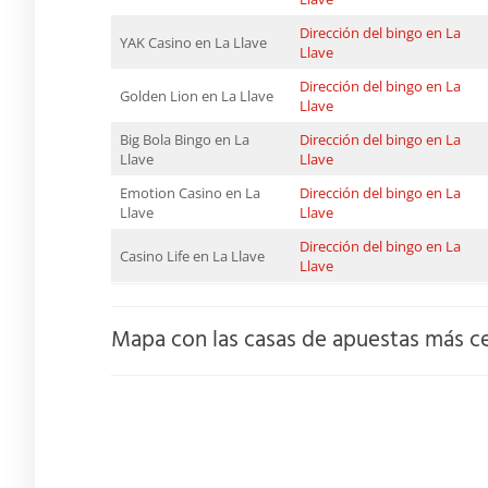
Dirección del bingo en La
YAK Casino en La Llave
Llave
Dirección del bingo en La
Golden Lion en La Llave
Llave
Big Bola Bingo en La
Dirección del bingo en La
Llave
Llave
Emotion Casino en La
Dirección del bingo en La
Llave
Llave
Dirección del bingo en La
Casino Life en La Llave
Llave
Mapa con las casas de apuestas más c