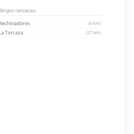
Bingos cercanas:
Rechinadores
(0 km)
La Torcaza
(27 km)