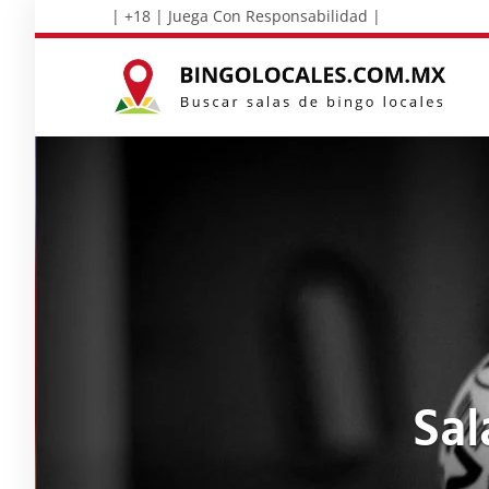
Skip
| +18 | Juega Con Responsabilidad |
to
main
content
Sal