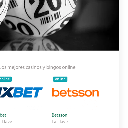
Los mejores casinos y bingos online:
online
online
xbet
Betsson
 Llave
La Llave