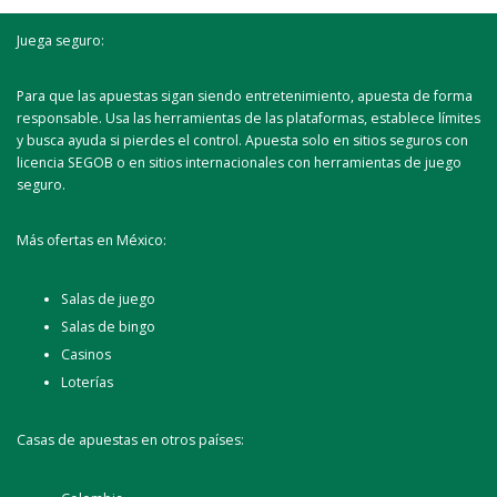
Juega seguro:
Para que las apuestas sigan siendo entretenimiento, apuesta de forma
responsable. Usa las herramientas de las plataformas, establece límites
y busca ayuda si pierdes el control. Apuesta solo en sitios seguros con
licencia SEGOB o en sitios internacionales con herramientas de juego
seguro.
Más ofertas en México:
Salas de juego
Salas de bingo
Casinos
Loterías
Casas de apuestas en otros países: