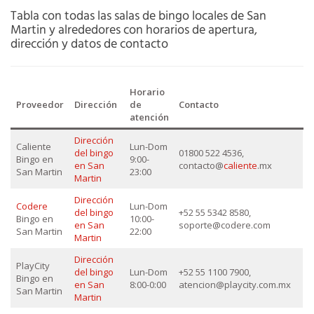
Tabla con todas las salas de bingo locales de San
Martin y alrededores con horarios de apertura,
dirección y datos de contacto
Horario
Proveedor
Dirección
de
Contacto
atención
Dirección
Caliente
Lun-Dom
del bingo
01800 522 4536,
Bingo en
9:00-
en San
contacto@
caliente
.mx
San Martin
23:00
Martin
Dirección
Codere
Lun-Dom
del bingo
+52 55 5342 8580,
Bingo en
10:00-
en San
soporte@codere.com
San Martin
22:00
Martin
Dirección
PlayCity
del bingo
Lun-Dom
+52 55 1100 7900,
Bingo en
en San
8:00-0:00
atencion@playcity.com.mx
San Martin
Martin