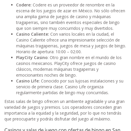
Codere:
Codere es un proveedor de renombre en la
escena de los juegos de azar en México. No sólo ofrecen
una amplia gama de juegos de casino y máquinas
tragaperras, sino también eventos especiales de bingo
que son siempre muy concurridos y muy divertidos.
Casino Caliente:
Con varios locales en la ciudad, el
Casino Caliente ofrece una impresionante selección de
máquinas tragaperras, juegos de mesa y juegos de bingo.
Horario de apertura: 10:00 – 02:00.
PlayCity Casino
: Otro gran nombre en el mundo de los
casinos mexicanos. PlayCity ofrece juegos de casino
clásicos, modernas máquinas tragaperras y
emocionantes noches de bingo.
Casino Life:
Conocido por sus lujosas instalaciones y su
servicio de primera clase. Casino Life organiza
regularmente partidas de bingo muy concurridas.
Estas salas de bingo ofrecen un ambiente agradable y una gran
variedad de juegos y premios. Los operadores conceden gran
importancia a la equidad y la seguridad, por lo que no tendrás
que preocuparte y podrás disfrutar del juego al máximo.
Casinos y salas de juego con ofertas de bingo en San