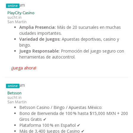
Premium
online
PlayCity Casino
sucht in
San Martin
Amplia Presencia:
Más de 20 sucursales en muchas
ciudades importantes.
Variedad de Juegos:
Apuestas deportivas, casino y
bingo.
Juego Responsable:
Promoción del juego seguro con
herramientas de autocontrol.
¡Juega ahora!
Premium
online
Betsson
sucht in
San Martin
Betsson Casino / Bingo / Apuestas México:
Bono de Bienvenida de 100 % hasta $15,000 MXN + 200
Giros Gratis ✔
Plataforma 100 % en Español ✔
Más de 3,400 Juegos de Casino ✔