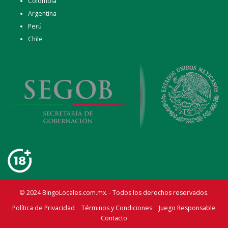
Colombia
Argentina
Perú
Chile
© 2024 BingoLocales.com.mx. - Todos los derechos reservados.
Política de Privacidad
Términos y Condiciones
Juego Responsable
Contacto