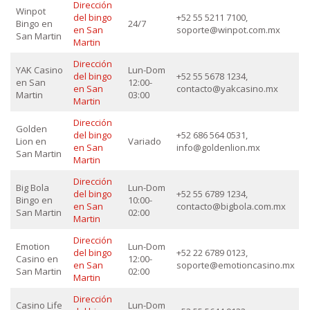
Dirección
Winpot
del bingo
+52 55 5211 7100,
Bingo en
24/7
en San
soporte@winpot.com.mx
San Martin
Martin
Dirección
YAK Casino
Lun-Dom
del bingo
+52 55 5678 1234,
en San
12:00-
en San
contacto@yakcasino.mx
Martin
03:00
Martin
Dirección
Golden
del bingo
+52 686 564 0531,
Lion en
Variado
en San
info@goldenlion.mx
San Martin
Martin
Dirección
Big Bola
Lun-Dom
del bingo
+52 55 6789 1234,
Bingo en
10:00-
en San
contacto@bigbola.com.mx
San Martin
02:00
Martin
Dirección
Emotion
Lun-Dom
del bingo
+52 22 6789 0123,
Casino en
12:00-
en San
soporte@emotioncasino.mx
San Martin
02:00
Martin
Dirección
Casino Life
Lun-Dom