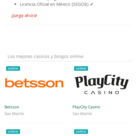
Licencia Oficial en México (SEGOB) ✔
¡Juega ahora!
Los mejores casinos y bingos online:
online
online
Betsson
PlayCity Casino
San Martin
San Martin
online
online