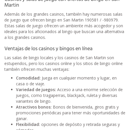
Martin
Además de los grandes casinos, también hay numerosas salas
de juego que ofrecen bingo en San Martin 190581 / -980979.
Estas salas de juego ofrecen un ambiente más acogedor y son
ideales para los aficionados al bingo que buscan una alternativa
a los grandes casinos.
Ventajas de los casinos y bingos en línea
Las salas de bingo locales y los casinos de San Martin son
estupendos, pero los casinos online y los sitios de bingo online
también ofrecen muchas ventajas:
Comodidad:
Juega en cualquier momento y lugar, en
casa o de viaje.
Variedad de juegos:
Acceso a una enorme selección de
juegos, como tragaperras, blackjack, ruleta y diversas
variantes de bingo.
Atractivos bonos:
Bonos de bienvenida, giros gratis y
promociones periódicas para tener más oportunidades de
ganar.
Flexibilidad:
opciones de depósito y retirada seguras y