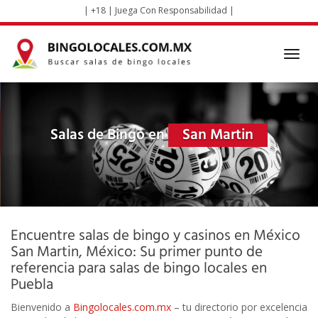
Skip
| +18 | Juega Con Responsabilidad |
to
main
content
Toggl
navig
Salas de Bingo en
San Martin
Encuentre salas de bingo y casinos en México
San Martin, México: Su primer punto de
referencia para salas de bingo locales en
Puebla
Bienvenido a
Bingolocales.com.mx
– tu directorio por excelencia