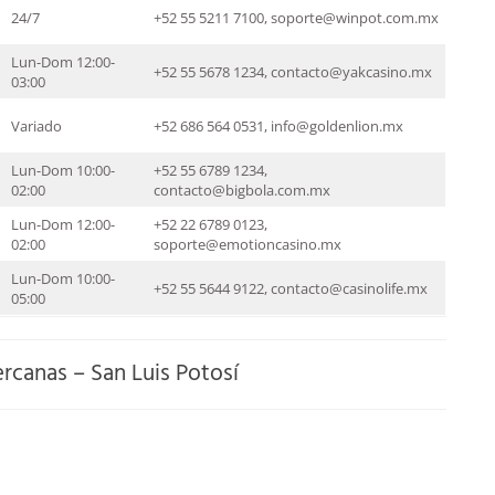
24/7
+52 55 5211 7100, soporte@winpot.com.mx
Lun-Dom 12:00-
+52 55 5678 1234, contacto@yakcasino.mx
03:00
Variado
+52 686 564 0531, info@goldenlion.mx
Lun-Dom 10:00-
+52 55 6789 1234,
02:00
contacto@bigbola.com.mx
Lun-Dom 12:00-
+52 22 6789 0123,
02:00
soporte@emotioncasino.mx
Lun-Dom 10:00-
+52 55 5644 9122, contacto@casinolife.mx
05:00
rcanas – San Luis Potosí