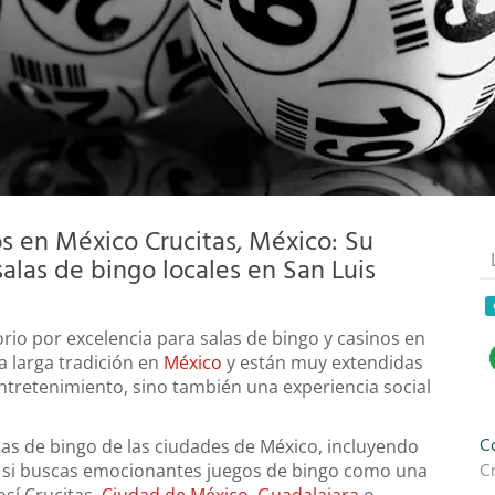
os en México Crucitas, México: Su
alas de bingo locales en San Luis
orio por excelencia para salas de bingo y casinos en
 larga tradición en
México
y están muy extendidas
tretenimiento, sino también una experiencia social
C
las de bingo de las ciudades de México, incluyendo
C
to si buscas emocionantes juegos de bingo como una