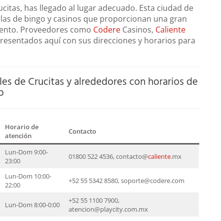
ucitas, has llegado al lugar adecuado. Esta ciudad de
alas de bingo y casinos que proporcionan una gran
miento. Proveedores como
Codere
Casinos,
Caliente
epresentados aquí con sus direcciones y horarios para
ales de Crucitas y alrededores con horarios de
o
Horario de
Contacto
atención
Lun-Dom 9:00-
01800 522 4536, contacto@
caliente
.mx
23:00
Lun-Dom 10:00-
+52 55 5342 8580, soporte@codere.com
22:00
+52 55 1100 7900,
Lun-Dom 8:00-0:00
atencion@playcity.com.mx