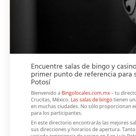
Encuentre salas de bingo y casin
primer punto de referencia para s
Potosí
Bienvenido a
Bingolocales.com.mx
– tu direct
Crucitas, México.
Las salas de bingo
tienen una
en muchas ciudades. No sólo proporcionan en
para los participantes.
En este directorio encontrarás las mejores sa
sus direcciones y horarios de apertura. Tan