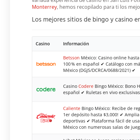
variada experiencia de casino en San Luis Pot
Monterrey
, hemos recopilado para ti los mej
Los mejores sitios de bingo y casino e
Casino
Información
Betsson
México: Casino online hasta
100 % en español ✔ Catálogo con más
México (DGJS/DCRCA/0688/2021) ✔
Casino
Codere
Bingo México: Bono H
español ✔ Ruletas en vivo exclusiva
Caliente
Bingo México: Recibe de reg
1er depósito hasta $3,000! ✔ Amplia
deportivas ✔ Plataforma fácil de usa
México con numerosas salas de juego