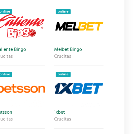
online
online
aliente Bingo
Melbet Bingo
rucitas
Crucitas
online
online
etsson
1xbet
rucitas
Crucitas