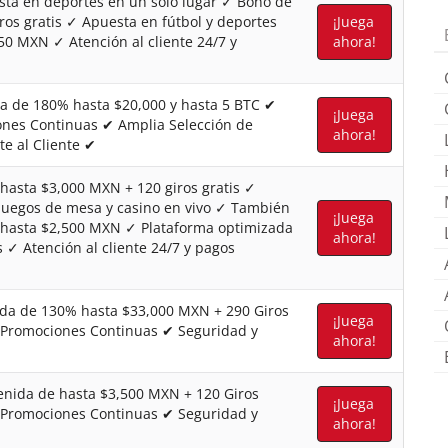
esta en deportes en un solo lugar ✓ Bono de
ros gratis ✓ Apuesta en fútbol y deportes
¡Juega
50 MXN ✓ Atención al cliente 24/7 y
ahora!
a de 180% hasta $20,000 y hasta 5 BTC ✔
¡Juega
nes Continuas ✔ Amplia Selección de
ahora!
e al Cliente ✔
hasta $3,000 MXN + 120 giros gratis ✓
juegos de mesa y casino en vivo ✓ También
¡Juega
 hasta $2,500 MXN ✓ Plataforma optimizada
ahora!
 ✓ Atención al cliente 24/7 y pagos
ida de 130% hasta $33,000 MXN + 290 Giros
¡Juega
 Promociones Continuas ✔ Seguridad y
ahora!
enida de hasta $3,500 MXN + 120 Giros
¡Juega
 Promociones Continuas ✔ Seguridad y
ahora!