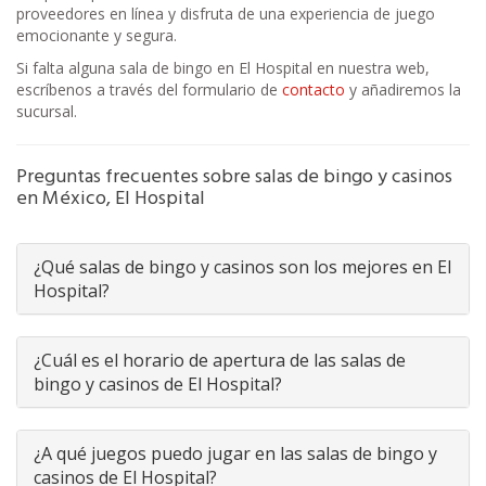
proveedores en línea y disfruta de una experiencia de juego
emocionante y segura.
Si falta alguna sala de bingo en El Hospital en nuestra web,
escríbenos a través del formulario de
contacto
y añadiremos la
sucursal.
Preguntas frecuentes sobre salas de bingo y casinos
en México, El Hospital
¿Qué salas de bingo y casinos son los mejores en El
Hospital?
¿Cuál es el horario de apertura de las salas de
bingo y casinos de El Hospital?
¿A qué juegos puedo jugar en las salas de bingo y
casinos de El Hospital?