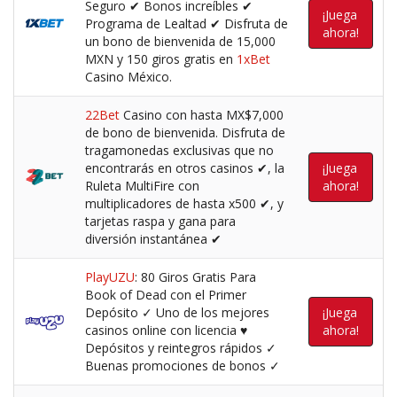
Seguro ✔ Bonos increíbles ✔
¡Juega
Programa de Lealtad ✔ Disfruta de
ahora!
un bono de bienvenida de 15,000
MXN y 150 giros gratis en
1xBet
Casino México.
22Bet
Casino con hasta MX$7,000
de bono de bienvenida. Disfruta de
tragamonedas exclusivas que no
encontrarás en otros casinos ✔, la
¡Juega
Ruleta MultiFire con
ahora!
multiplicadores de hasta x500 ✔, y
tarjetas raspa y gana para
diversión instantánea ✔
PlayUZU
: 80 Giros Gratis Para
Book of Dead con el Primer
Depósito ✓ Uno de los mejores
¡Juega
casinos online con licencia ♥
ahora!
Depósitos y reintegros rápidos ✓
Buenas promociones de bonos ✓