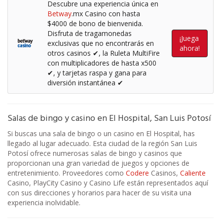
Descubre una experiencia única en
Betway
.mx Casino con hasta
$4000 de bono de bienvenida.
Disfruta de tragamonedas
¡Juega
exclusivas que no encontrarás en
ahora!
otros casinos ✔, la Ruleta MultiFire
con multiplicadores de hasta x500
✔, y tarjetas raspa y gana para
diversión instantánea ✔
Salas de bingo y casino en El Hospital, San Luis Potosí
Si buscas una sala de bingo o un casino en El Hospital, has
llegado al lugar adecuado. Esta ciudad de la región San Luis
Potosí ofrece numerosas salas de bingo y casinos que
proporcionan una gran variedad de juegos y opciones de
entretenimiento. Proveedores como
Codere
Casinos,
Caliente
Casino, PlayCity Casino y Casino Life están representados aquí
con sus direcciones y horarios para hacer de su visita una
experiencia inolvidable.