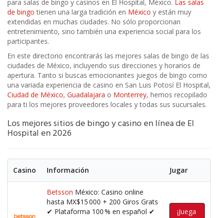
para salas de bingo y casinos en El Hospital, México.
Las salas
de bingo
tienen una larga tradición en
México
y están muy
extendidas en muchas ciudades. No sólo proporcionan
entretenimiento, sino también una experiencia social para los
participantes.
En este directorio encontrarás las mejores salas de bingo de las
ciudades de México, incluyendo sus direcciones y horarios de
apertura. Tanto si buscas emocionantes juegos de bingo como
una variada experiencia de casino en San Luis Potosí El Hospital,
Ciudad de México
,
Guadalajara
o
Monterrey
, hemos recopilado
para ti los mejores proveedores locales y todas sus sucursales.
Los mejores sitios de bingo y casino en línea de El
Hospital en 2026
Casino
Información
Jugar
Betsson
México: Casino online
hasta MX$15 000 + 200 Giros Grats
✔ Plataforma 100 % en español ✔
¡Juega