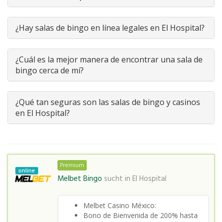
¿Hay salas de bingo en línea legales en El Hospital?
¿Cuál es la mejor manera de encontrar una sala de
bingo cerca de mí?
¿Qué tan seguras son las salas de bingo y casinos
en El Hospital?
Premium
online
Melbet Bingo
sucht in
El Hospital
Melbet Casino México:
Bono de Bienvenida de 200% hasta