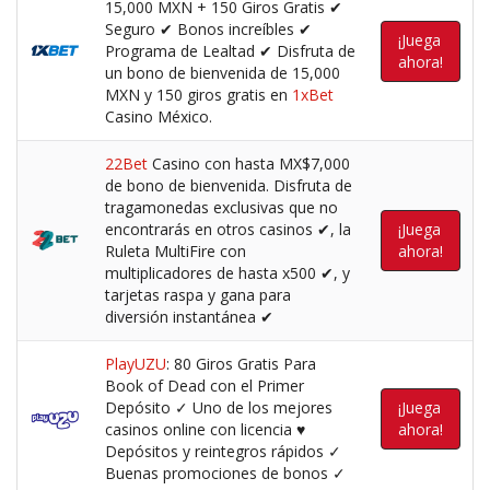
15,000 MXN + 150 Giros Gratis ✔
Seguro ✔ Bonos increíbles ✔
¡Juega
Programa de Lealtad ✔ Disfruta de
ahora!
un bono de bienvenida de 15,000
MXN y 150 giros gratis en
1xBet
Casino México.
22Bet
Casino con hasta MX$7,000
de bono de bienvenida. Disfruta de
tragamonedas exclusivas que no
encontrarás en otros casinos ✔, la
¡Juega
Ruleta MultiFire con
ahora!
multiplicadores de hasta x500 ✔, y
tarjetas raspa y gana para
diversión instantánea ✔
PlayUZU
: 80 Giros Gratis Para
Book of Dead con el Primer
Depósito ✓ Uno de los mejores
¡Juega
casinos online con licencia ♥
ahora!
Depósitos y reintegros rápidos ✓
Buenas promociones de bonos ✓