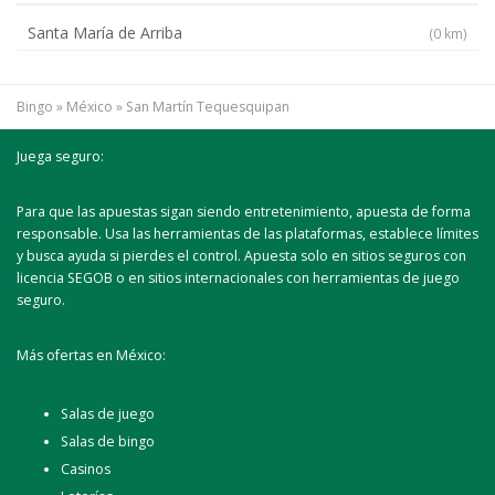
Santa María de Arriba
(0 km)
Bingo
»
México
»
San Martín Tequesquipan
Juega seguro:
Para que las apuestas sigan siendo entretenimiento, apuesta de forma
responsable. Usa las herramientas de las plataformas, establece límites
y busca ayuda si pierdes el control. Apuesta solo en sitios seguros con
licencia SEGOB o en sitios internacionales con herramientas de juego
seguro.
Más ofertas en México:
Salas de juego
Salas de bingo
Casinos