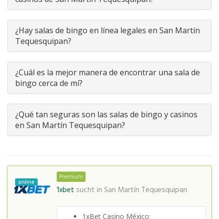
¿Hay salas de bingo en línea legales en San Martín
Tequesquipan?
¿Cuál es la mejor manera de encontrar una sala de
bingo cerca de mí?
¿Qué tan seguras son las salas de bingo y casinos
en San Martín Tequesquipan?
Premium
online
1xbet
sucht in
San Martín Tequesquipan
1xBet Casino México: