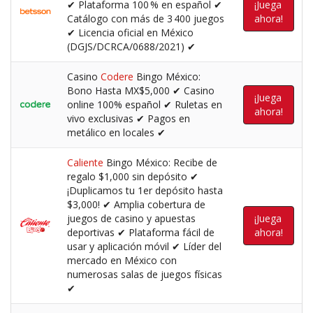
✔ Plataforma 100 % en español ✔
¡Juega
Catálogo con más de 3 400 juegos
ahora!
✔ Licencia oficial en México
(DGJS/DCRCA/0688/2021) ✔
Casino
Codere
Bingo México:
Bono Hasta MX$5,000 ✔ Casino
¡Juega
online 100% español ✔ Ruletas en
ahora!
vivo exclusivas ✔ Pagos en
metálico en locales ✔
Caliente
Bingo México: Recibe de
regalo $1,000 sin depósito ✔
¡Duplicamos tu 1er depósito hasta
$3,000! ✔ Amplia cobertura de
juegos de casino y apuestas
¡Juega
deportivas ✔ Plataforma fácil de
ahora!
usar y aplicación móvil ✔ Líder del
mercado en México con
numerosas salas de juegos físicas
✔