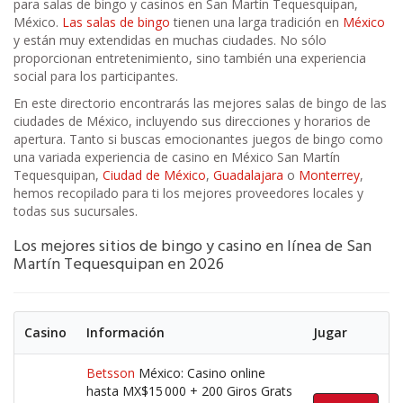
para salas de bingo y casinos en San Martín Tequesquipan,
México.
Las salas de bingo
tienen una larga tradición en
México
y están muy extendidas en muchas ciudades. No sólo
proporcionan entretenimiento, sino también una experiencia
social para los participantes.
En este directorio encontrarás las mejores salas de bingo de las
ciudades de México, incluyendo sus direcciones y horarios de
apertura. Tanto si buscas emocionantes juegos de bingo como
una variada experiencia de casino en México San Martín
Tequesquipan,
Ciudad de México
,
Guadalajara
o
Monterrey
,
hemos recopilado para ti los mejores proveedores locales y
todas sus sucursales.
Los mejores sitios de bingo y casino en línea de San
Martín Tequesquipan en 2026
Casino
Información
Jugar
Betsson
México: Casino online
hasta MX$15 000 + 200 Giros Grats