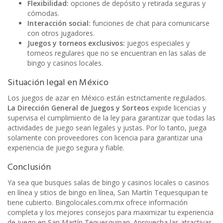
Flexibilidad:
opciones de depósito y retirada seguras y
cómodas.
Interacción social:
funciones de chat para comunicarse
con otros jugadores.
Juegos y torneos exclusivos:
juegos especiales y
torneos regulares que no se encuentran en las salas de
bingo y casinos locales.
Situación legal en México
Los juegos de azar en México están estrictamente regulados.
La Dirección General de Juegos y Sorteos
expide licencias y
supervisa el cumplimiento de la ley para garantizar que todas las
actividades de juego sean legales y justas. Por lo tanto, juega
solamente con proveedores con licencia para garantizar una
experiencia de juego segura y fiable.
Conclusión
Ya sea que busques salas de bingo y casinos locales o casinos
en línea y sitios de bingo en línea, San Martín Tequesquipan te
tiene cubierto. Bingolocales.com.mx ofrece información
completa y los mejores consejos para maximizar tu experiencia
de juego en San Martín Tequesquipan. Aprovecha las atractivas