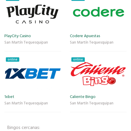
PlayCity Casino
Codere Apuestas
San Martín Tequesquipan
San Martín Tequesquipan
online
online
1xbet
Caliente Bingo
San Martín Tequesquipan
San Martín Tequesquipan
Bingos cercanas: