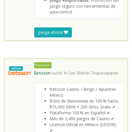
Juego Responsable:
Promoción del
juego seguro con herramientas de
autocontrol.
¡Juega ahora!
Premium
online
Betsson
sucht in
San Martín Tequesquipan
Betsson Casino / Bingo / Apuestas
México:
Bono de Bienvenida de 100 % hasta
$15,000 MXN + 200 Giros Gratis ✔
Plataforma 100 % en Español ✔
Más de 3,400 Juegos de Casino ✔
Licencia Oficial en México (SEGOB)
✔