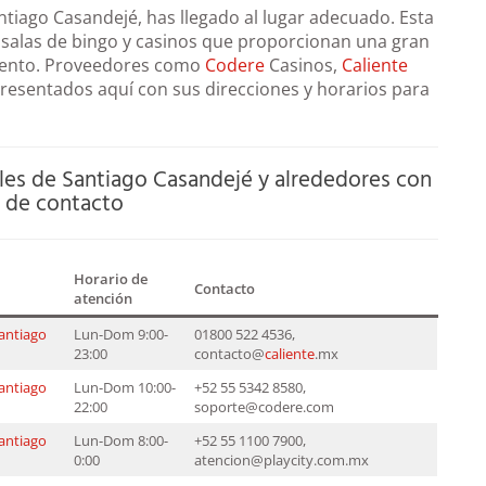
ntiago Casandejé, has llegado al lugar adecuado. Esta
 salas de bingo y casinos que proporcionan una gran
miento. Proveedores como
Codere
Casinos,
Caliente
epresentados aquí con sus direcciones y horarios para
ales de Santiago Casandejé y alrededores con
s de contacto
Horario de
Contacto
atención
Santiago
Lun-Dom 9:00-
01800 522 4536,
23:00
contacto@
caliente
.mx
Santiago
Lun-Dom 10:00-
+52 55 5342 8580,
22:00
soporte@codere.com
Santiago
Lun-Dom 8:00-
+52 55 1100 7900,
0:00
atencion@playcity.com.mx