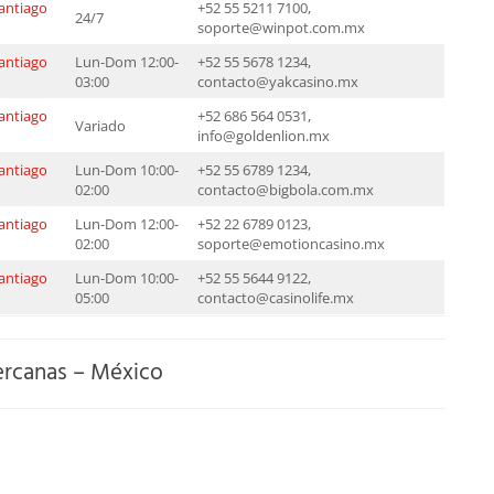
Santiago
+52 55 5211 7100,
24/7
soporte@winpot.com.mx
Santiago
Lun-Dom 12:00-
+52 55 5678 1234,
03:00
contacto@yakcasino.mx
Santiago
+52 686 564 0531,
Variado
info@goldenlion.mx
Santiago
Lun-Dom 10:00-
+52 55 6789 1234,
02:00
contacto@bigbola.com.mx
Santiago
Lun-Dom 12:00-
+52 22 6789 0123,
02:00
soporte@emotioncasino.mx
Santiago
Lun-Dom 10:00-
+52 55 5644 9122,
05:00
contacto@casinolife.mx
ercanas – México