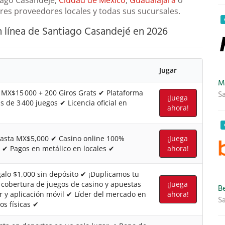
iago Casandejé,
Ciudad de México
,
Guadalajara
o
ores proveedores locales y todas sus sucursales.
n línea de Santiago Casandejé en 2026
Jugar
M
 MX$15 000 + 200 Giros Grats ✔ Plataforma
S
¡Juega
 de 3 400 juegos ✔ Licencia oficial en
ahora!
asta MX$5,000 ✔ Casino online 100%
¡Juega
s ✔ Pagos en metálico en locales ✔
ahora!
alo $1,000 sin depósito ✔ ¡Duplicamos tu
 cobertura de juegos de casino y apuestas
¡Juega
B
r y aplicación móvil ✔ Líder del mercado en
ahora!
S
s físicas ✔