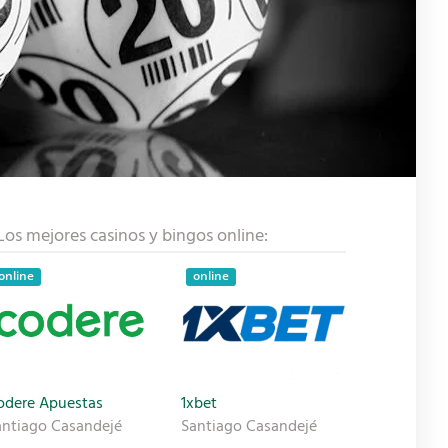
Los mejores casinos y bingos online:
online
online
odere Apuestas
1xbet
antiago Casandejé
Santiago Casandejé