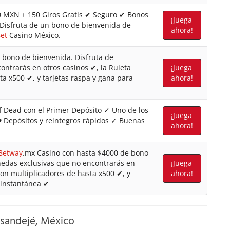
0 MXN + 150 Giros Gratis ✔ Seguro ✔ Bonos
¡Juega
 Disfruta de un bono de bienvenida de
ahora!
et
Casino México.
bono de bienvenida. Disfruta de
ntrarás en otros casinos ✔, la Ruleta
¡Juega
ta x500 ✔, y tarjetas raspa y gana para
ahora!
of Dead con el Primer Depósito ✓ Uno de los
¡Juega
 ♥ Depósitos y reintegros rápidos ✓ Buenas
ahora!
Betway
.mx Casino con hasta $4000 de bono
nedas exclusivas que no encontrarás en
¡Juega
 con multiplicadores de hasta x500 ✔, y
ahora!
n instantánea ✔
asandejé, México