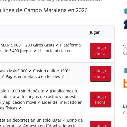
en línea de Campo Maralena en 2026
Jugar
 MX$15 000 + 200 Giros Grats ✔ Plataforma
1
¡Juega
 de 3 400 juegos ✔ Licencia oficial en
C
ahora!
asta MX$5,000 ✔ Casino online 100%
¡Juega
s ✔ Pagos en metálico en locales ✔
ahora!
alo $1,000 sin depósito ✔ ¡Duplicamos tu
 cobertura de juegos de casino y apuestas
¡Juega
r y aplicación móvil ✔ Líder del mercado en
ahora!
B
s físicas ✔
C
esta en deportes en un solo lugar ✓ Bono de
ros gratis ✓ Apuesta en fútbol y deportes
¡Juega