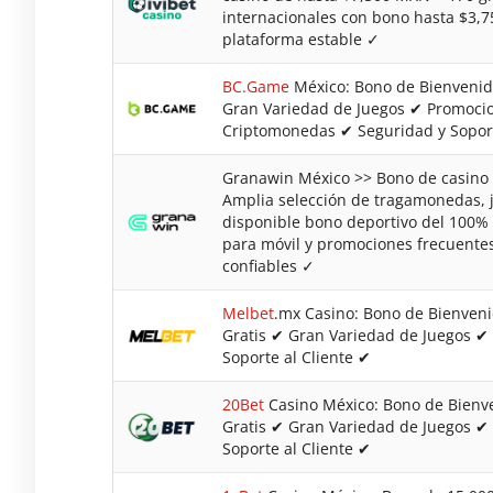
internacionales con bono hasta $3,7
plataforma estable ✓
BC.Game
México: Bono de Bienvenid
Gran Variedad de Juegos ✔ Promocio
Criptomonedas ✔ Seguridad y Soport
Granawin México >> Bono de casino 
Amplia selección de tragamonedas, 
disponible bono deportivo del 100%
para móvil y promociones frecuentes
confiables ✓
Melbet
.mx Casino: Bono de Bienven
Gratis ✔ Gran Variedad de Juegos ✔
Soporte al Cliente ✔
20Bet
Casino México: Bono de Bienv
Gratis ✔ Gran Variedad de Juegos ✔
Soporte al Cliente ✔