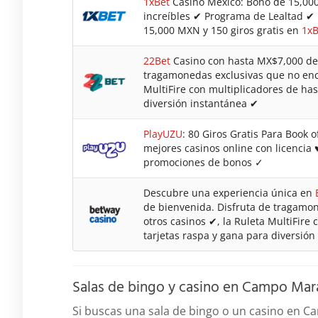
1xBet
Casino México: Bono de 15,00
increíbles ✔ Programa de Lealtad ✔
15,000 MXN y 150 giros gratis en
1xB
22Bet
Casino con hasta MX$7,000 de 
tragamonedas exclusivas que no enco
MultiFire con multiplicadores de has
diversión instantánea ✔
PlayUZU
: 80 Giros Gratis Para Book 
mejores casinos online con licencia
promociones de bonos ✓
Descubre una experiencia única en
de bienvenida. Disfruta de tragamo
otros casinos ✔, la Ruleta MultiFire
tarjetas raspa y gana para diversió
Salas de bingo y casino en Campo Mara
Si buscas una sala de bingo o un casino en C