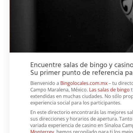
Encuentre salas de bingo y casi
Su primer punto de referencia par
Bienvenido a
Bingolocales.com.mx
– tu direct
Campo Maralena, México.
Las salas de bingo
t
extendidas en muchas ciudades. No sólo pro
experiencia social para los participantes.
En este directorio encontrarás las mejores sa
sus direcciones y horarios de apertura. Tan
variada experiencia de casino en Sinaloa Ca
Monterrey
, hemos recopilado para ti los mej