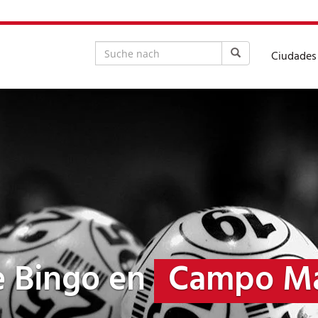
Ciudades 
e Bingo en
Campo Ma