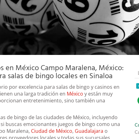
nos en México Campo Maralena, México:
a salas de bingo locales en Sinaloa
orio por excelencia para salas de bingo y casinos en
ienen una larga tradición en
México
y están muy
porcionan entretenimiento, sino también una
las de bingo de las ciudades de México, incluyendo
to si buscas emocionantes juegos de bingo como una
C
mpo Maralena,
Ciudad de México
,
Guadalajara
o
C
ores proveedores locales y todas sus sucursales.