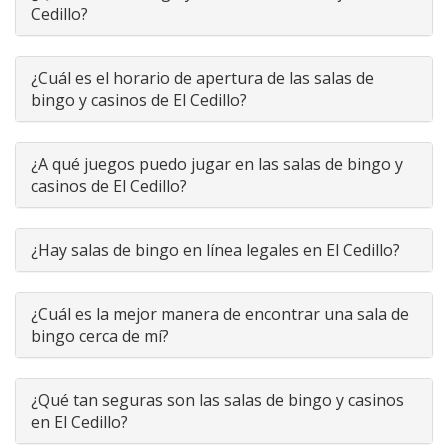
Cedillo?
¿Cuál es el horario de apertura de las salas de
bingo y casinos de El Cedillo?
¿A qué juegos puedo jugar en las salas de bingo y
casinos de El Cedillo?
¿Hay salas de bingo en línea legales en El Cedillo?
¿Cuál es la mejor manera de encontrar una sala de
bingo cerca de mí?
¿Qué tan seguras son las salas de bingo y casinos
en El Cedillo?