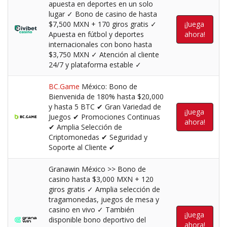
apuesta en deportes en un solo
lugar ✓ Bono de casino de hasta
$7,500 MXN + 170 giros gratis ✓
¡Juega
Apuesta en fútbol y deportes
ahora!
internacionales con bono hasta
$3,750 MXN ✓ Atención al cliente
24/7 y plataforma estable ✓
BC.Game
México: Bono de
Bienvenida de 180% hasta $20,000
y hasta 5 BTC ✔ Gran Variedad de
¡Juega
Juegos ✔ Promociones Continuas
ahora!
✔ Amplia Selección de
Criptomonedas ✔ Seguridad y
Soporte al Cliente ✔
Granawin México >> Bono de
casino hasta $3,000 MXN + 120
giros gratis ✓ Amplia selección de
tragamonedas, juegos de mesa y
casino en vivo ✓ También
¡Juega
disponible bono deportivo del
ahora!