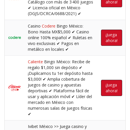
Catálogo con más de 3 400 juegos
ahora!
✔ Licencia oficial en México
(DGJS/DCRCA/0688/2021) ✔
Casino
Codere
Bingo México:
Bono Hasta MX$5,000 ✔ Casino
¡Juega
online 100% español ✔ Ruletas en
ahora!
vivo exclusivas ✔ Pagos en
metálico en locales ✔
Caliente
Bingo México: Recibe de
regalo $1,000 sin depósito ✔
¡Duplicamos tu 1er depósito hasta
$3,000! ✔ Amplia cobertura de
juegos de casino y apuestas
¡Juega
deportivas ✔ Plataforma fácil de
ahora!
usar y aplicación móvil ✔ Líder del
mercado en México con
numerosas salas de juegos físicas
✔
Ivibet México >> Juega casino y