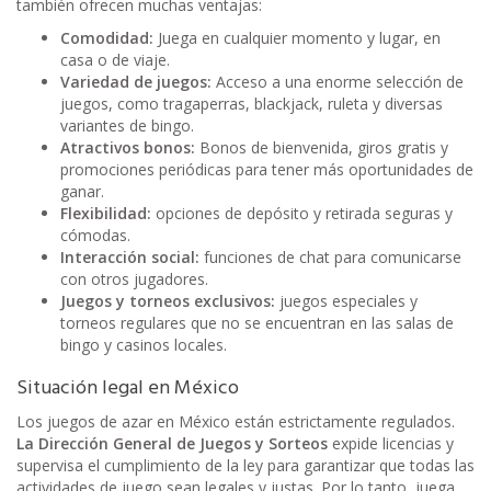
también ofrecen muchas ventajas:
Comodidad:
Juega en cualquier momento y lugar, en
casa o de viaje.
Variedad de juegos:
Acceso a una enorme selección de
juegos, como tragaperras, blackjack, ruleta y diversas
variantes de bingo.
Atractivos bonos:
Bonos de bienvenida, giros gratis y
promociones periódicas para tener más oportunidades de
ganar.
Flexibilidad:
opciones de depósito y retirada seguras y
cómodas.
Interacción social:
funciones de chat para comunicarse
con otros jugadores.
Juegos y torneos exclusivos:
juegos especiales y
torneos regulares que no se encuentran en las salas de
bingo y casinos locales.
Situación legal en México
Los juegos de azar en México están estrictamente regulados.
La Dirección General de Juegos y Sorteos
expide licencias y
supervisa el cumplimiento de la ley para garantizar que todas las
actividades de juego sean legales y justas. Por lo tanto, juega