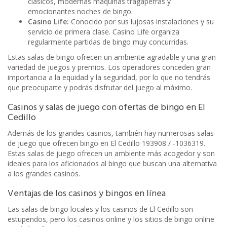
clásicos, modernas máquinas tragaperras y
emocionantes noches de bingo.
Casino Life:
Conocido por sus lujosas instalaciones y su
servicio de primera clase. Casino Life organiza
regularmente partidas de bingo muy concurridas.
Estas salas de bingo ofrecen un ambiente agradable y una gran
variedad de juegos y premios. Los operadores conceden gran
importancia a la equidad y la seguridad, por lo que no tendrás
que preocuparte y podrás disfrutar del juego al máximo.
Casinos y salas de juego con ofertas de bingo en El
Cedillo
Además de los grandes casinos, también hay numerosas salas
de juego que ofrecen bingo en El Cedillo 193908 / -1036319.
Estas salas de juego ofrecen un ambiente más acogedor y son
ideales para los aficionados al bingo que buscan una alternativa
a los grandes casinos.
Ventajas de los casinos y bingos en línea
Las salas de bingo locales y los casinos de El Cedillo son
estupendos, pero los casinos online y los sitios de bingo online