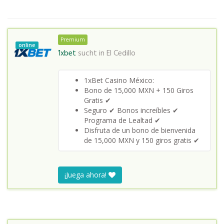
Premium
online
1xbet
sucht in
El Cedillo
1xBet Casino México:
Bono de 15,000 MXN + 150 Giros
Gratis ✔
Seguro ✔ Bonos increíbles ✔
Programa de Lealtad ✔
Disfruta de un bono de bienvenida
de 15,000 MXN y 150 giros gratis ✔
¡Juega ahora!