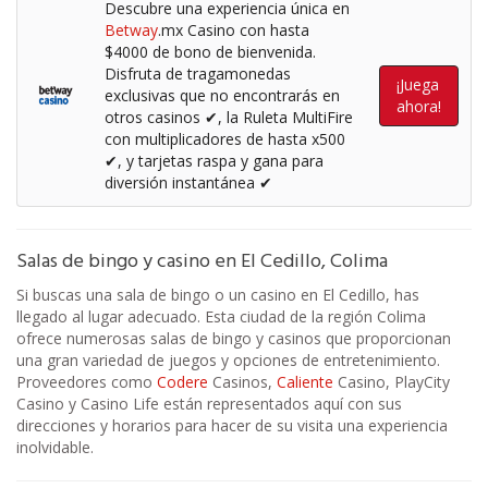
Descubre una experiencia única en
Betway
.mx Casino con hasta
$4000 de bono de bienvenida.
Disfruta de tragamonedas
¡Juega
exclusivas que no encontrarás en
ahora!
otros casinos ✔, la Ruleta MultiFire
con multiplicadores de hasta x500
✔, y tarjetas raspa y gana para
diversión instantánea ✔
Salas de bingo y casino en El Cedillo, Colima
Si buscas una sala de bingo o un casino en El Cedillo, has
llegado al lugar adecuado. Esta ciudad de la región Colima
ofrece numerosas salas de bingo y casinos que proporcionan
una gran variedad de juegos y opciones de entretenimiento.
Proveedores como
Codere
Casinos,
Caliente
Casino, PlayCity
Casino y Casino Life están representados aquí con sus
direcciones y horarios para hacer de su visita una experiencia
inolvidable.