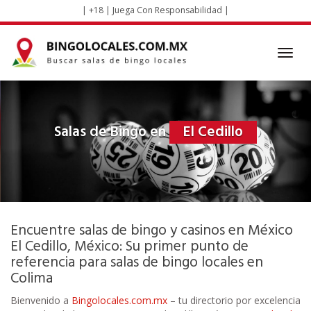
Skip
| +18 | Juega Con Responsabilidad |
to
main
content
Toggl
navig
Salas de Bingo en
El Cedillo
Encuentre salas de bingo y casinos en México
El Cedillo, México: Su primer punto de
referencia para salas de bingo locales en
Colima
Bienvenido a
Bingolocales.com.mx
– tu directorio por excelencia