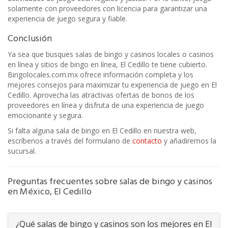
solamente con proveedores con licencia para garantizar una
experiencia de juego segura y fiable.
Conclusión
Ya sea que busques salas de bingo y casinos locales o casinos
en línea y sitios de bingo en línea, El Cedillo te tiene cubierto.
Bingolocales.com.mx ofrece información completa y los
mejores consejos para maximizar tu experiencia de juego en El
Cedillo. Aprovecha las atractivas ofertas de bonos de los
proveedores en línea y disfruta de una experiencia de juego
emocionante y segura.
Si falta alguna sala de bingo en El Cedillo en nuestra web,
escríbenos a través del formulario de
contacto
y añadiremos la
sucursal.
Preguntas frecuentes sobre salas de bingo y casinos
en México, El Cedillo
¿Qué salas de bingo y casinos son los mejores en El