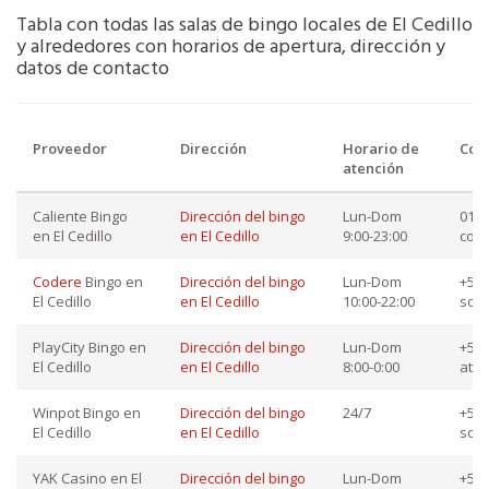
Tabla con todas las salas de bingo locales de El Cedillo
y alrededores con horarios de apertura, dirección y
datos de contacto
Proveedor
Dirección
Horario de
Con
atención
Caliente Bingo
Dirección del bingo
Lun-Dom
0180
en El Cedillo
en El Cedillo
9:00-23:00
con
Codere
Bingo en
Dirección del bingo
Lun-Dom
+52 
El Cedillo
en El Cedillo
10:00-22:00
sop
PlayCity Bingo en
Dirección del bingo
Lun-Dom
+52 
El Cedillo
en El Cedillo
8:00-0:00
aten
Winpot Bingo en
Dirección del bingo
24/7
+52 
El Cedillo
en El Cedillo
sop
YAK Casino en El
Dirección del bingo
Lun-Dom
+52 