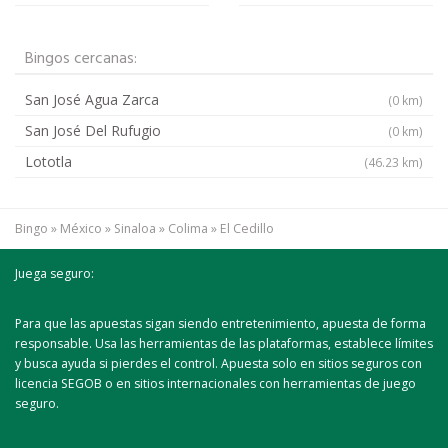
Bingos cercanas:
San José Agua Zarca
(0 km)
San José Del Rufugio
(0 km)
Lototla
(46.23 km)
Bingo
»
México
»
Sinaloa
»
Colima
»
El Cedillo
Juega seguro:
Para que las apuestas sigan siendo entretenimiento, apuesta de forma
responsable. Usa las herramientas de las plataformas, establece límites
y busca ayuda si pierdes el control. Apuesta solo en sitios seguros con
licencia SEGOB o en sitios internacionales con herramientas de juego
seguro.