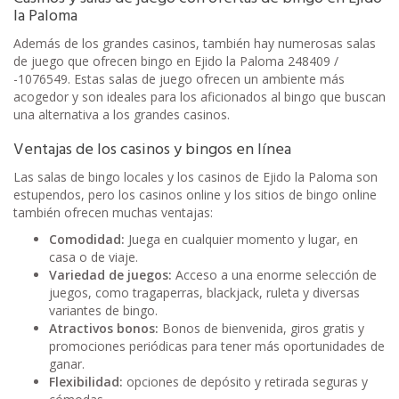
la Paloma
Además de los grandes casinos, también hay numerosas salas
de juego que ofrecen bingo en Ejido la Paloma 248409 /
-1076549. Estas salas de juego ofrecen un ambiente más
acogedor y son ideales para los aficionados al bingo que buscan
una alternativa a los grandes casinos.
Ventajas de los casinos y bingos en línea
Las salas de bingo locales y los casinos de Ejido la Paloma son
estupendos, pero los casinos online y los sitios de bingo online
también ofrecen muchas ventajas:
Comodidad:
Juega en cualquier momento y lugar, en
casa o de viaje.
Variedad de juegos:
Acceso a una enorme selección de
juegos, como tragaperras, blackjack, ruleta y diversas
variantes de bingo.
Atractivos bonos:
Bonos de bienvenida, giros gratis y
promociones periódicas para tener más oportunidades de
ganar.
Flexibilidad:
opciones de depósito y retirada seguras y