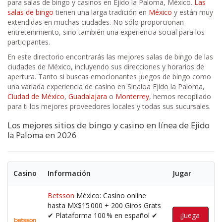
para salas de bingo y casinos en Ejido la Paloma, México.
Las
salas de bingo
tienen una larga tradición en
México
y están muy
extendidas en muchas ciudades. No sólo proporcionan
entretenimiento, sino también una experiencia social para los
participantes.
En este directorio encontrarás las mejores salas de bingo de las
ciudades de México, incluyendo sus direcciones y horarios de
apertura. Tanto si buscas emocionantes juegos de bingo como
una variada experiencia de casino en Sinaloa Ejido la Paloma,
Ciudad de México
,
Guadalajara
o
Monterrey
, hemos recopilado
para ti los mejores proveedores locales y todas sus sucursales.
Los mejores sitios de bingo y casino en línea de Ejido
la Paloma en 2026
Casino
Información
Jugar
Betsson
México: Casino online
hasta MX$15 000 + 200 Giros Grats
✔ Plataforma 100 % en español ✔
¡Juega