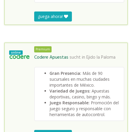
¡Juega ahora!
Premium
online
Codere Apuestas
sucht in
Ejido la Paloma
Gran Presencia:
Más de 90
sucursales en muchas ciudades
importantes de México.
Variedad de Juegos:
Apuestas
deportivas, casino, bingo y más.
Juego Responsable:
Promoción del
juego seguro y responsable con
herramientas de autocontrol.