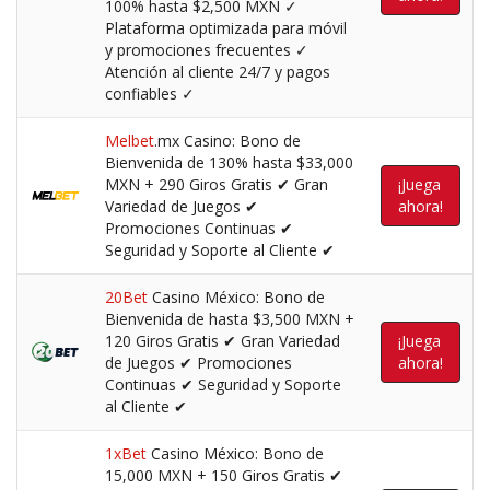
100% hasta $2,500 MXN ✓
Plataforma optimizada para móvil
y promociones frecuentes ✓
Atención al cliente 24/7 y pagos
confiables ✓
Melbet
.mx Casino: Bono de
Bienvenida de 130% hasta $33,000
MXN + 290 Giros Gratis ✔ Gran
¡Juega
Variedad de Juegos ✔
ahora!
Promociones Continuas ✔
Seguridad y Soporte al Cliente ✔
20Bet
Casino México: Bono de
Bienvenida de hasta $3,500 MXN +
120 Giros Gratis ✔ Gran Variedad
¡Juega
de Juegos ✔ Promociones
ahora!
Continuas ✔ Seguridad y Soporte
al Cliente ✔
1xBet
Casino México: Bono de
15,000 MXN + 150 Giros Gratis ✔