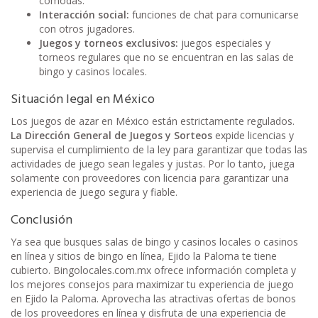
cómodas.
Interacción social:
funciones de chat para comunicarse
con otros jugadores.
Juegos y torneos exclusivos:
juegos especiales y
torneos regulares que no se encuentran en las salas de
bingo y casinos locales.
Situación legal en México
Los juegos de azar en México están estrictamente regulados.
La Dirección General de Juegos y Sorteos
expide licencias y
supervisa el cumplimiento de la ley para garantizar que todas las
actividades de juego sean legales y justas. Por lo tanto, juega
solamente con proveedores con licencia para garantizar una
experiencia de juego segura y fiable.
Conclusión
Ya sea que busques salas de bingo y casinos locales o casinos
en línea y sitios de bingo en línea, Ejido la Paloma te tiene
cubierto. Bingolocales.com.mx ofrece información completa y
los mejores consejos para maximizar tu experiencia de juego
en Ejido la Paloma. Aprovecha las atractivas ofertas de bonos
de los proveedores en línea y disfruta de una experiencia de