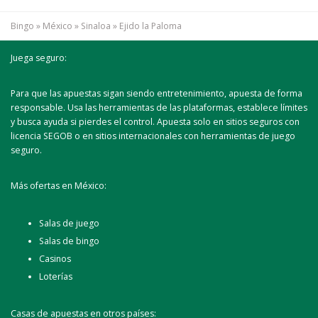
Bingo
»
México
»
Sinaloa
»
Ejido la Paloma
Juega seguro:
Para que las apuestas sigan siendo entretenimiento, apuesta de forma
responsable. Usa las herramientas de las plataformas, establece límites
y busca ayuda si pierdes el control. Apuesta solo en sitios seguros con
licencia SEGOB o en sitios internacionales con herramientas de juego
seguro.
Más ofertas en México:
Salas de juego
Salas de bingo
Casinos
Loterías
Casas de apuestas en otros países: