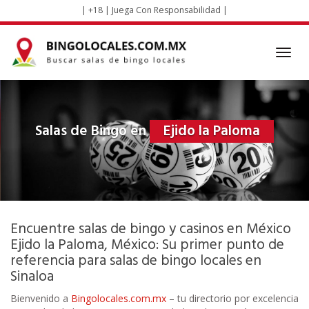
Skip
| +18 | Juega Con Responsabilidad |
to
main
content
Toggl
navig
Salas de Bingo en
Ejido la Paloma
Encuentre salas de bingo y casinos en México
Ejido la Paloma, México: Su primer punto de
referencia para salas de bingo locales en
Sinaloa
Bienvenido a
Bingolocales.com.mx
– tu directorio por excelencia