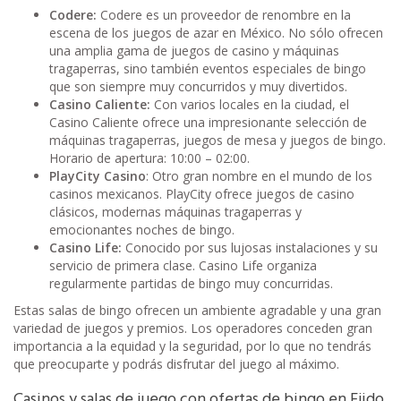
Codere:
Codere es un proveedor de renombre en la
escena de los juegos de azar en México. No sólo ofrecen
una amplia gama de juegos de casino y máquinas
tragaperras, sino también eventos especiales de bingo
que son siempre muy concurridos y muy divertidos.
Casino Caliente:
Con varios locales en la ciudad, el
Casino Caliente ofrece una impresionante selección de
máquinas tragaperras, juegos de mesa y juegos de bingo.
Horario de apertura: 10:00 – 02:00.
PlayCity Casino
: Otro gran nombre en el mundo de los
casinos mexicanos. PlayCity ofrece juegos de casino
clásicos, modernas máquinas tragaperras y
emocionantes noches de bingo.
Casino Life:
Conocido por sus lujosas instalaciones y su
servicio de primera clase. Casino Life organiza
regularmente partidas de bingo muy concurridas.
Estas salas de bingo ofrecen un ambiente agradable y una gran
variedad de juegos y premios. Los operadores conceden gran
importancia a la equidad y la seguridad, por lo que no tendrás
que preocuparte y podrás disfrutar del juego al máximo.
Casinos y salas de juego con ofertas de bingo en Ejido