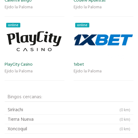
Caliente Bingo
Codere Apuestas
Ejido la Paloma
Ejido la Paloma
online
online
PlayCity Casino
1xbet
Ejido la Paloma
Ejido la Paloma
Bingos cercanas:
Sirírachi
(0 km)
Tierra Nueva
(0 km)
Xoncoquil
(0 km)