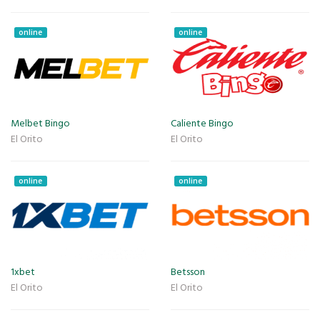
online
online
Melbet Bingo
Caliente Bingo
El Orito
El Orito
online
online
1xbet
Betsson
El Orito
El Orito