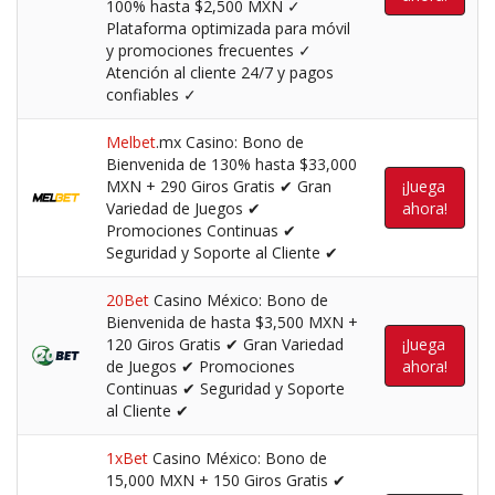
100% hasta $2,500 MXN ✓
Plataforma optimizada para móvil
y promociones frecuentes ✓
Atención al cliente 24/7 y pagos
confiables ✓
Melbet
.mx Casino: Bono de
Bienvenida de 130% hasta $33,000
MXN + 290 Giros Gratis ✔ Gran
¡Juega
Variedad de Juegos ✔
ahora!
Promociones Continuas ✔
Seguridad y Soporte al Cliente ✔
20Bet
Casino México: Bono de
Bienvenida de hasta $3,500 MXN +
120 Giros Gratis ✔ Gran Variedad
¡Juega
de Juegos ✔ Promociones
ahora!
Continuas ✔ Seguridad y Soporte
al Cliente ✔
1xBet
Casino México: Bono de
15,000 MXN + 150 Giros Gratis ✔