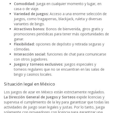
Comodidad:
Juega en cualquier momento y lugar, en
casa o de viaje.
Variedad de juegos:
Acceso a una enorme selección de
juegos, como tragaperras, blackjack, ruleta y diversas
variantes de bingo.
Atractivos bonos:
Bonos de bienvenida, giros gratis y
promociones periódicas para tener más oportunidades de
ganar.
Flexibilidad:
opciones de depósito y retirada seguras y
cómodas.
Interacción social:
funciones de chat para comunicarse
con otros jugadores.
Juegos y torneos exclusivos:
juegos especiales y
torneos regulares que no se encuentran en las salas de
bingo y casinos locales.
Situación legal en México
Los juegos de azar en México están estrictamente regulados.
La Dirección General de Juegos y Sorteos
expide licencias y
supervisa el cumplimiento de la ley para garantizar que todas las
actividades de juego sean legales y justas. Por lo tanto, juega
solamente con proveedores con licencia para garantizar una