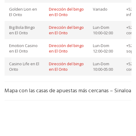
Golden Lion en
Dirección del bingo
Variado
+52 6
El Orito
en El Orito
info
Big Bola Bingo
Dirección del bingo
Lun-Dom
+52 5
en El Orito
en El Orito
10:00-02:00
cont
Emotion Casino
Dirección del bingo
Lun-Dom
+52 2
en El Orito
en El Orito
12:00-02:00
sopo
Casino Life en El
Dirección del bingo
Lun-Dom
+52 5
Orito
en El Orito
10:00-05:00
cont
Mapa con las casas de apuestas más cercanas – Sinaloa