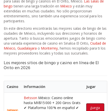
para salas de bingo y casinos en El Orito, México.
Las salas de
bingo
tienen una larga tradición en
México
y están muy
extendidas en muchas ciudades. No sólo proporcionan
entretenimiento, sino también una experiencia social para los
participantes.
En este directorio encontrarás las mejores salas de bingo de las
ciudades de México, incluyendo sus direcciones y horarios de
apertura. Tanto si buscas emocionantes juegos de bingo como
una variada experiencia de casino en Sinaloa El Orito,
Ciudad de
México
,
Guadalajara
o
Monterrey
, hemos recopilado para ti los
mejores proveedores locales y todas sus sucursales.
Los mejores sitios de bingo y casino en línea de El
Orito en 2026
Casino
Información
Jugar
Betsson
México: Casino online
hasta MX$15 000 + 200 Giros Grats
✔ Plataforma 100 % en español ✔
¡Juega