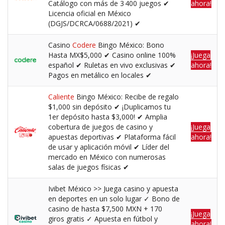
Catálogo con más de 3 400 juegos ✔
ahora!
Licencia oficial en México
(DGJS/DCRCA/0688/2021) ✔
Casino
Codere
Bingo México: Bono
Hasta MX$5,000 ✔ Casino online 100%
¡Juega
español ✔ Ruletas en vivo exclusivas ✔
ahora!
Pagos en metálico en locales ✔
Caliente
Bingo México: Recibe de regalo
$1,000 sin depósito ✔ ¡Duplicamos tu
1er depósito hasta $3,000! ✔ Amplia
cobertura de juegos de casino y
¡Juega
apuestas deportivas ✔ Plataforma fácil
ahora!
de usar y aplicación móvil ✔ Líder del
mercado en México con numerosas
salas de juegos físicas ✔
Ivibet México >> Juega casino y apuesta
en deportes en un solo lugar ✓ Bono de
casino de hasta $7,500 MXN + 170
¡Juega
giros gratis ✓ Apuesta en fútbol y
ahora!