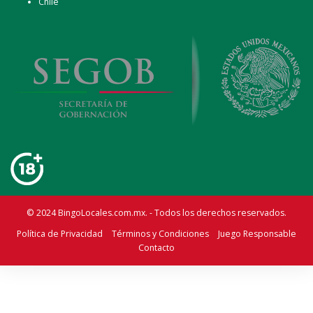
Chile
© 2024 BingoLocales.com.mx. - Todos los derechos reservados.
Política de Privacidad
Términos y Condiciones
Juego Responsable
Contacto