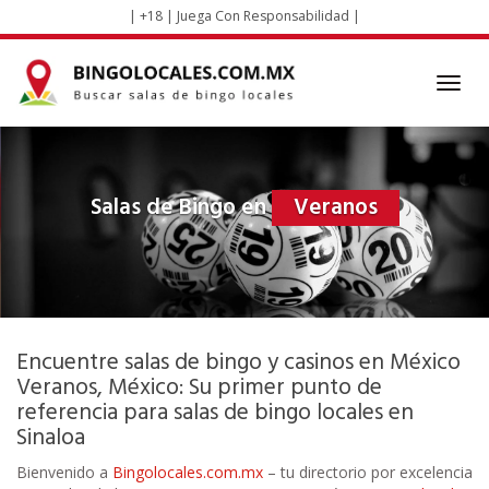
Skip
| +18 | Juega Con Responsabilidad |
to
main
content
Toggl
navig
Salas de Bingo en
Veranos
Encuentre salas de bingo y casinos en México
Veranos, México: Su primer punto de
referencia para salas de bingo locales en
Sinaloa
Bienvenido a
Bingolocales.com.mx
– tu directorio por excelencia