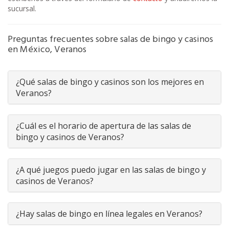
sucursal.
Preguntas frecuentes sobre salas de bingo y casinos
en México, Veranos
¿Qué salas de bingo y casinos son los mejores en
Veranos?
¿Cuál es el horario de apertura de las salas de
bingo y casinos de Veranos?
¿A qué juegos puedo jugar en las salas de bingo y
casinos de Veranos?
¿Hay salas de bingo en línea legales en Veranos?