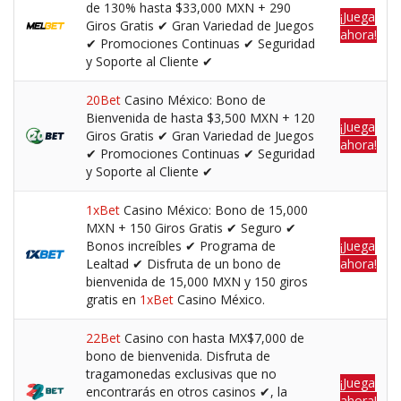
de 130% hasta $33,000 MXN + 290
¡Juega
Giros Gratis ✔ Gran Variedad de Juegos
ahora!
✔ Promociones Continuas ✔ Seguridad
y Soporte al Cliente ✔
20Bet
Casino México: Bono de
Bienvenida de hasta $3,500 MXN + 120
¡Juega
Giros Gratis ✔ Gran Variedad de Juegos
ahora!
✔ Promociones Continuas ✔ Seguridad
y Soporte al Cliente ✔
1xBet
Casino México: Bono de 15,000
MXN + 150 Giros Gratis ✔ Seguro ✔
Bonos increíbles ✔ Programa de
¡Juega
Lealtad ✔ Disfruta de un bono de
ahora!
bienvenida de 15,000 MXN y 150 giros
gratis en
1xBet
Casino México.
22Bet
Casino con hasta MX$7,000 de
bono de bienvenida. Disfruta de
tragamonedas exclusivas que no
¡Juega
encontrarás en otros casinos ✔, la
ahora!