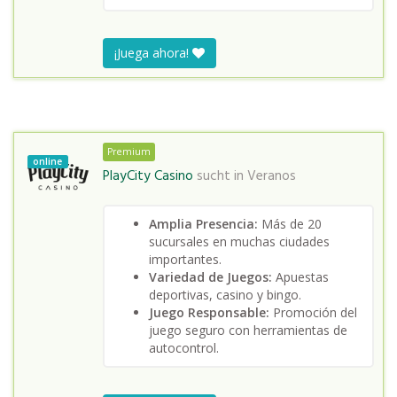
¡Juega ahora!
Premium
online
PlayCity Casino
sucht in
Veranos
Amplia Presencia:
Más de 20
sucursales en muchas ciudades
importantes.
Variedad de Juegos:
Apuestas
deportivas, casino y bingo.
Juego Responsable:
Promoción del
juego seguro con herramientas de
autocontrol.