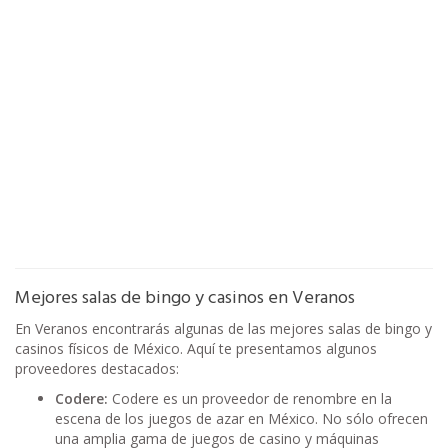
Mejores salas de bingo y casinos en Veranos
En Veranos encontrarás algunas de las mejores salas de bingo y
casinos físicos de México. Aquí te presentamos algunos
proveedores destacados:
Codere:
Codere es un proveedor de renombre en la
escena de los juegos de azar en México. No sólo ofrecen
una amplia gama de juegos de casino y máquinas