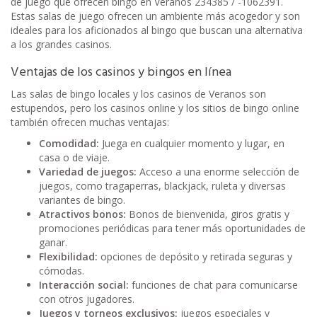
de juego que ofrecen bingo en Veranos 234385 / -1062391.
Estas salas de juego ofrecen un ambiente más acogedor y son
ideales para los aficionados al bingo que buscan una alternativa
a los grandes casinos.
Ventajas de los casinos y bingos en línea
Las salas de bingo locales y los casinos de Veranos son
estupendos, pero los casinos online y los sitios de bingo online
también ofrecen muchas ventajas:
Comodidad:
Juega en cualquier momento y lugar, en
casa o de viaje.
Variedad de juegos:
Acceso a una enorme selección de
juegos, como tragaperras, blackjack, ruleta y diversas
variantes de bingo.
Atractivos bonos:
Bonos de bienvenida, giros gratis y
promociones periódicas para tener más oportunidades de
ganar.
Flexibilidad:
opciones de depósito y retirada seguras y
cómodas.
Interacción social:
funciones de chat para comunicarse
con otros jugadores.
Juegos y torneos exclusivos:
juegos especiales y