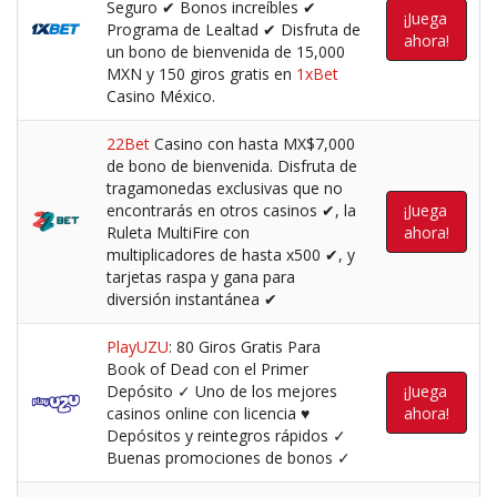
Seguro ✔ Bonos increíbles ✔
¡Juega
Programa de Lealtad ✔ Disfruta de
ahora!
un bono de bienvenida de 15,000
MXN y 150 giros gratis en
1xBet
Casino México.
22Bet
Casino con hasta MX$7,000
de bono de bienvenida. Disfruta de
tragamonedas exclusivas que no
encontrarás en otros casinos ✔, la
¡Juega
Ruleta MultiFire con
ahora!
multiplicadores de hasta x500 ✔, y
tarjetas raspa y gana para
diversión instantánea ✔
PlayUZU
: 80 Giros Gratis Para
Book of Dead con el Primer
Depósito ✓ Uno de los mejores
¡Juega
casinos online con licencia ♥
ahora!
Depósitos y reintegros rápidos ✓
Buenas promociones de bonos ✓