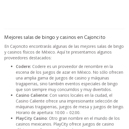
Mejores salas de bingo y casinos en Cajoncito
En Cajoncito encontrarás algunas de las mejores salas de bingo
y casinos físicos de México. Aquí te presentamos algunos
proveedores destacados:
Codere:
Codere es un proveedor de renombre en la
escena de los juegos de azar en México. No sólo ofrecen
una amplia gama de juegos de casino y máquinas
tragaperras, sino también eventos especiales de bingo
que son siempre muy concurridos y muy divertidos.
Casino Caliente:
Con varios locales en la ciudad, el
Casino Caliente ofrece una impresionante selección de
máquinas tragaperras, juegos de mesa y juegos de bingo.
Horario de apertura: 10:00 – 02:00.
PlayCity Casino
: Otro gran nombre en el mundo de los
casinos mexicanos. PlayCity ofrece juegos de casino