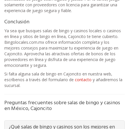
solamente con proveedores con licencia para garantizar una
experiencia de juego segura y fiable.
Conclusión
Ya sea que busques salas de bingo y casinos locales o casinos
en línea y sitios de bingo en línea, Cajoncito te tiene cubierto.
Bingolocales.com.mx ofrece información completa y los
mejores consejos para maximizar tu experiencia de juego en
Cajoncito. Aprovecha las atractivas ofertas de bonos de los
proveedores en línea y disfruta de una experiencia de juego
emocionante y segura.
Si falta alguna sala de bingo en Cajoncito en nuestra web,
escríbenos a través del formulario de
contacto
y añadiremos la
sucursal.
Preguntas frecuentes sobre salas de bingo y casinos
en México, Cajoncito
¿Qué salas de bingo y casinos son los mejores en