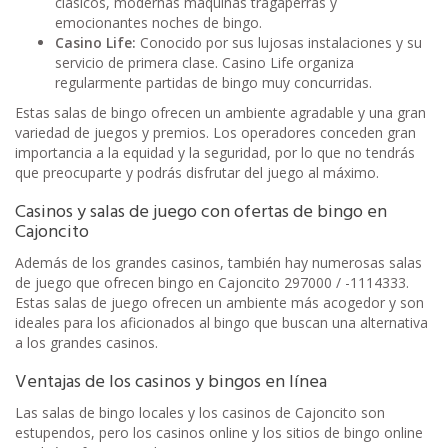
clásicos, modernas máquinas tragaperras y
emocionantes noches de bingo.
Casino Life:
Conocido por sus lujosas instalaciones y su
servicio de primera clase. Casino Life organiza
regularmente partidas de bingo muy concurridas.
Estas salas de bingo ofrecen un ambiente agradable y una gran
variedad de juegos y premios. Los operadores conceden gran
importancia a la equidad y la seguridad, por lo que no tendrás
que preocuparte y podrás disfrutar del juego al máximo.
Casinos y salas de juego con ofertas de bingo en
Cajoncito
Además de los grandes casinos, también hay numerosas salas
de juego que ofrecen bingo en Cajoncito 297000 / -1114333.
Estas salas de juego ofrecen un ambiente más acogedor y son
ideales para los aficionados al bingo que buscan una alternativa
a los grandes casinos.
Ventajas de los casinos y bingos en línea
Las salas de bingo locales y los casinos de Cajoncito son
estupendos, pero los casinos online y los sitios de bingo online