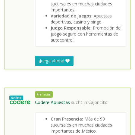
sucursales en muchas ciudades
importantes.
Variedad de Juegos:
Apuestas
deportivas, casino y bingo.
Juego Responsable:
Promoción del
juego seguro con herramientas de
autocontrol.
¡Juega ahora!
Premium
online
Codere Apuestas
sucht in
Cajoncito
Gran Presencia:
Más de 90
sucursales en muchas ciudades
importantes de México.