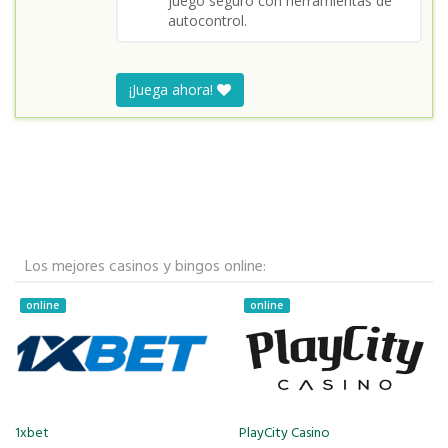
juego seguro con herramientas de
autocontrol.
¡Juega ahora!
Los mejores casinos y bingos online:
online
online
1xbet
PlayCity Casino