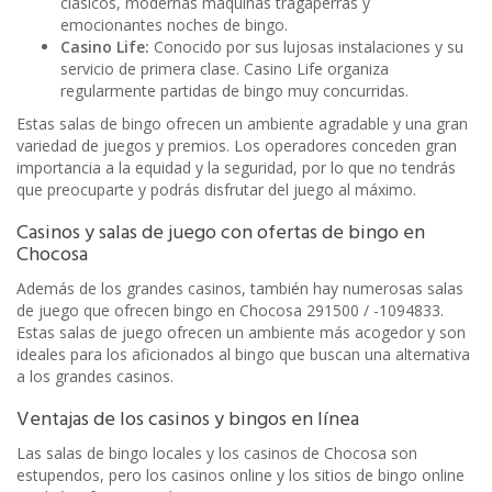
clásicos, modernas máquinas tragaperras y
emocionantes noches de bingo.
Casino Life:
Conocido por sus lujosas instalaciones y su
servicio de primera clase. Casino Life organiza
regularmente partidas de bingo muy concurridas.
Estas salas de bingo ofrecen un ambiente agradable y una gran
variedad de juegos y premios. Los operadores conceden gran
importancia a la equidad y la seguridad, por lo que no tendrás
que preocuparte y podrás disfrutar del juego al máximo.
Casinos y salas de juego con ofertas de bingo en
Chocosa
Además de los grandes casinos, también hay numerosas salas
de juego que ofrecen bingo en Chocosa 291500 / -1094833.
Estas salas de juego ofrecen un ambiente más acogedor y son
ideales para los aficionados al bingo que buscan una alternativa
a los grandes casinos.
Ventajas de los casinos y bingos en línea
Las salas de bingo locales y los casinos de Chocosa son
estupendos, pero los casinos online y los sitios de bingo online