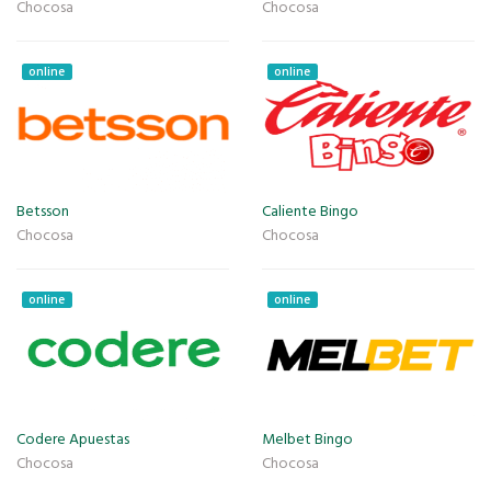
Chocosa
Chocosa
online
online
Betsson
Caliente Bingo
Chocosa
Chocosa
online
online
Codere Apuestas
Melbet Bingo
Chocosa
Chocosa