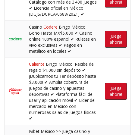
Catálogo con más de 3 400 juegos
ahora!
✔ Licencia oficial en México
(DGJS/DCRCA/0688/2021) ✔
Casino
Codere
Bingo México:
Bono Hasta MX$5,000 ✔ Casino
¡Juega
online 100% español ✔ Ruletas en
ahora!
vivo exclusivas ✔ Pagos en
metálico en locales ✔
Caliente
Bingo México: Recibe de
regalo $1,000 sin depósito ✔
¡Duplicamos tu 1er depósito hasta
$3,000! ✔ Amplia cobertura de
juegos de casino y apuestas
¡Juega
deportivas ✔ Plataforma fácil de
ahora!
usar y aplicación móvil ✔ Líder del
mercado en México con
numerosas salas de juegos físicas
✔
Ivibet México >> Juega casino y