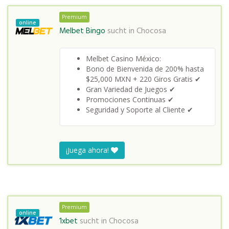
Premium
online
Melbet Bingo
sucht in
Chocosa
Melbet Casino México:
Bono de Bienvenida de 200% hasta
$25,000 MXN + 220 Giros Gratis ✔
Gran Variedad de Juegos ✔
Promociones Continuas ✔
Seguridad y Soporte al Cliente ✔
¡Juega ahora!
Premium
online
1xbet
sucht in
Chocosa