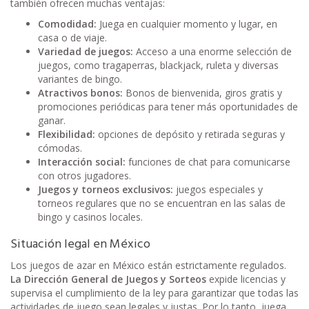
también ofrecen muchas ventajas:
Comodidad:
Juega en cualquier momento y lugar, en
casa o de viaje.
Variedad de juegos:
Acceso a una enorme selección de
juegos, como tragaperras, blackjack, ruleta y diversas
variantes de bingo.
Atractivos bonos:
Bonos de bienvenida, giros gratis y
promociones periódicas para tener más oportunidades de
ganar.
Flexibilidad:
opciones de depósito y retirada seguras y
cómodas.
Interacción social:
funciones de chat para comunicarse
con otros jugadores.
Juegos y torneos exclusivos:
juegos especiales y
torneos regulares que no se encuentran en las salas de
bingo y casinos locales.
Situación legal en México
Los juegos de azar en México están estrictamente regulados.
La Dirección General de Juegos y Sorteos
expide licencias y
supervisa el cumplimiento de la ley para garantizar que todas las
actividades de juego sean legales y justas. Por lo tanto, juega