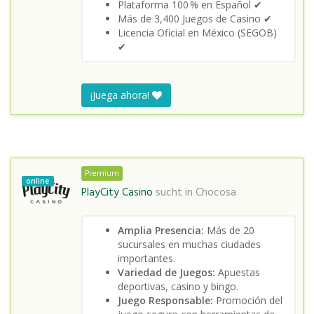
Plataforma 100 % en Español ✔
Más de 3,400 Juegos de Casino ✔
Licencia Oficial en México (SEGOB)
✔
¡Juega ahora!
Premium
online
PlayCity Casino
sucht in
Chocosa
Amplia Presencia:
Más de 20
sucursales en muchas ciudades
importantes.
Variedad de Juegos:
Apuestas
deportivas, casino y bingo.
Juego Responsable:
Promoción del