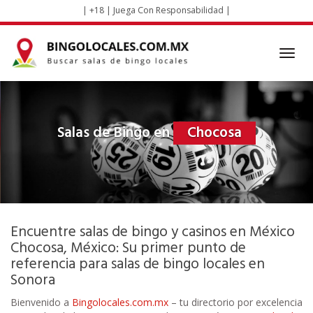
Skip
| +18 | Juega Con Responsabilidad |
to
main
content
Toggl
navig
Salas de Bingo en
Chocosa
Encuentre salas de bingo y casinos en México
Chocosa, México: Su primer punto de
referencia para salas de bingo locales en
Sonora
Bienvenido a
Bingolocales.com.mx
– tu directorio por excelencia