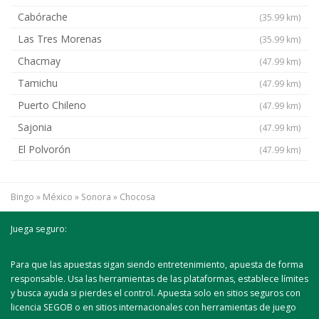
Cabórache
(35.99 km)
Las Tres Morenas
(35.99 km)
Chacmay
(47.99 km)
Tamichu
(47.99 km)
Puerto Chileno
(47.99 km)
Sajonia
(47.99 km)
El Polvorón
(47.99 km)
Bingo
»
México
»
Sonora
»
Chocosa
Juega seguro:
Para que las apuestas sigan siendo entretenimiento, apuesta de forma
responsable. Usa las herramientas de las plataformas, establece límites
y busca ayuda si pierdes el control. Apuesta solo en sitios seguros con
licencia SEGOB o en sitios internacionales con herramientas de juego