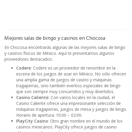
Mejores salas de bingo y casinos en Chocosa
En Chocosa encontrarás algunas de las mejores salas de bingo
y casinos físicos de México. Aquí te presentamos algunos
proveedores destacados:
Codere:
Codere es un proveedor de renombre en la
escena de los juegos de azar en México. No sólo ofrecen
una amplia gama de juegos de casino y máquinas
tragaperras, sino también eventos especiales de bingo
que son siempre muy concurridos y muy divertidos.
Casino Caliente:
Con varios locales en la ciudad, el
Casino Caliente ofrece una impresionante selección de
máquinas tragaperras, juegos de mesa y juegos de bingo.
Horario de apertura: 10:00 – 02:00.
PlayCity Casino
: Otro gran nombre en el mundo de los
casinos mexicanos. PlayCity ofrece juegos de casino