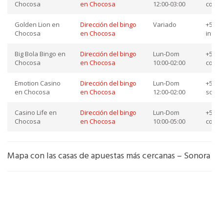
Chocosa
en Chocosa
12:00-03:00
con
Golden Lion en
Dirección del bingo
Variado
+52 
Chocosa
en Chocosa
info
Big Bola Bingo en
Dirección del bingo
Lun-Dom
+52 
Chocosa
en Chocosa
10:00-02:00
con
Emotion Casino
Dirección del bingo
Lun-Dom
+52 
en Chocosa
en Chocosa
12:00-02:00
sop
Casino Life en
Dirección del bingo
Lun-Dom
+52 
Chocosa
en Chocosa
10:00-05:00
cont
Mapa con las casas de apuestas más cercanas – Sonora