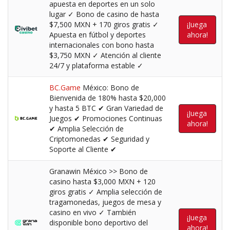
apuesta en deportes en un solo
lugar ✓ Bono de casino de hasta
$7,500 MXN + 170 giros gratis ✓
¡Juega
Apuesta en fútbol y deportes
ahora!
internacionales con bono hasta
$3,750 MXN ✓ Atención al cliente
24/7 y plataforma estable ✓
BC.Game
México: Bono de
Bienvenida de 180% hasta $20,000
y hasta 5 BTC ✔ Gran Variedad de
¡Juega
Juegos ✔ Promociones Continuas
ahora!
✔ Amplia Selección de
Criptomonedas ✔ Seguridad y
Soporte al Cliente ✔
Granawin México >> Bono de
casino hasta $3,000 MXN + 120
giros gratis ✓ Amplia selección de
tragamonedas, juegos de mesa y
casino en vivo ✓ También
¡Juega
disponible bono deportivo del
ahora!