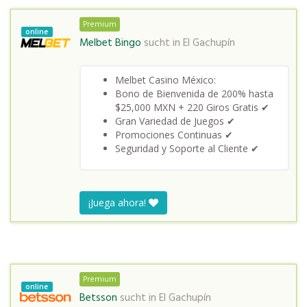
Premium
online
Melbet Bingo
sucht in
El Gachupín
Melbet Casino México:
Bono de Bienvenida de 200% hasta
$25,000 MXN + 220 Giros Gratis ✔
Gran Variedad de Juegos ✔
Promociones Continuas ✔
Seguridad y Soporte al Cliente ✔
¡Juega ahora!
Premium
online
Betsson
sucht in
El Gachupín