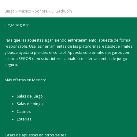
Bingo
»
México
»
Sonora
»
El Gachupín
Juega seguro:
Para que las apuestas sigan siendo entretenimiento, apuesta de forma
responsable. Usa las herramientas de las plataformas, establece límites
y busca ayuda si pierdes el control. Apuesta solo en sitios seguros con
licencia SEGOB o en sitios internacionales con herramientas de juego
seguro.
Más ofertas en México:
Salas de juego
Salas de bingo
Casinos
Loterías
Casas de apuestas en otros países: