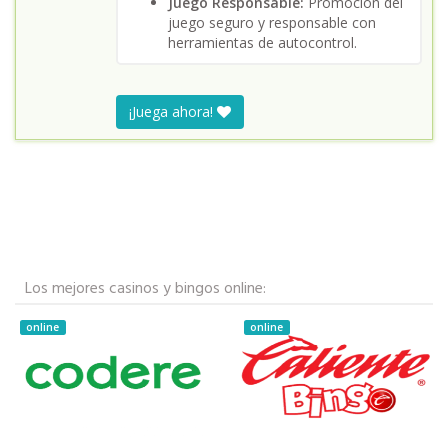
Juego Responsable:
Promoción del
juego seguro y responsable con
herramientas de autocontrol.
¡Juega ahora!
Los mejores casinos y bingos online:
online
online