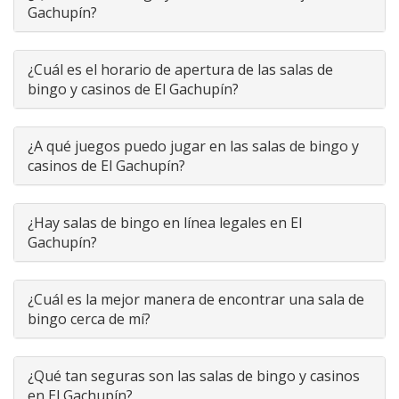
Gachupín?
¿Cuál es el horario de apertura de las salas de
bingo y casinos de El Gachupín?
¿A qué juegos puedo jugar en las salas de bingo y
casinos de El Gachupín?
¿Hay salas de bingo en línea legales en El
Gachupín?
¿Cuál es la mejor manera de encontrar una sala de
bingo cerca de mí?
¿Qué tan seguras son las salas de bingo y casinos
en El Gachupín?