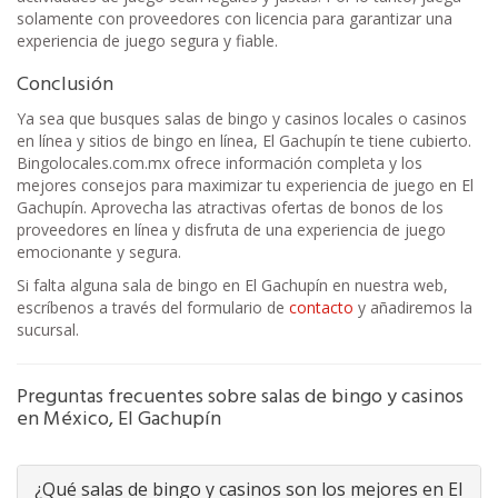
solamente con proveedores con licencia para garantizar una
experiencia de juego segura y fiable.
Conclusión
Ya sea que busques salas de bingo y casinos locales o casinos
en línea y sitios de bingo en línea, El Gachupín te tiene cubierto.
Bingolocales.com.mx ofrece información completa y los
mejores consejos para maximizar tu experiencia de juego en El
Gachupín. Aprovecha las atractivas ofertas de bonos de los
proveedores en línea y disfruta de una experiencia de juego
emocionante y segura.
Si falta alguna sala de bingo en El Gachupín en nuestra web,
escríbenos a través del formulario de
contacto
y añadiremos la
sucursal.
Preguntas frecuentes sobre salas de bingo y casinos
en México, El Gachupín
¿Qué salas de bingo y casinos son los mejores en El