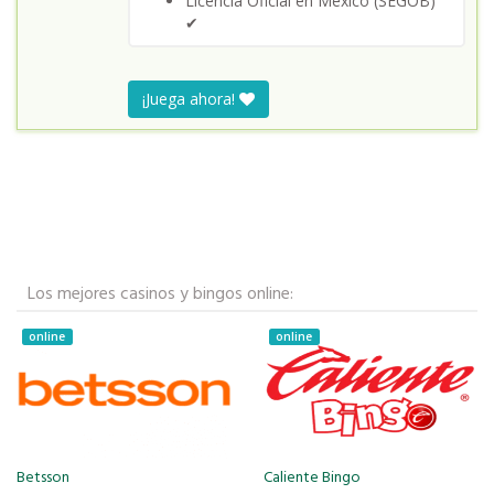
Licencia Oficial en México (SEGOB)
✔
¡Juega ahora!
Los mejores casinos y bingos online:
online
online
Betsson
Caliente Bingo