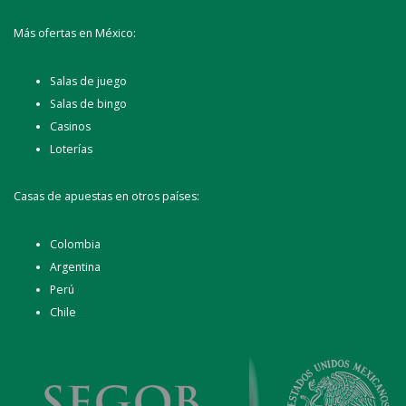
Más ofertas en México:
Salas de juego
Salas de bingo
Casinos
Loterías
Casas de apuestas en otros países:
Colombia
Argentina
Perú
Chile