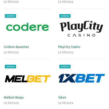
La Moruza
La Moruza
online
online
Codere Apuestas
PlayCity Casino
La Moruza
La Moruza
online
online
Melbet Bingo
1xbet
La Moruza
La Moruza