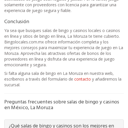
solamente con proveedores con licencia para garantizar una
experiencia de juego segura y fiable.
Conclusión
Ya sea que busques salas de bingo y casinos locales o casinos
en línea y sitios de bingo en línea, La Moruza te tiene cubierto.
Bingolocales.com.mx ofrece información completa y los
mejores consejos para maximizar tu experiencia de juego en La
Moruza. Aprovecha las atractivas ofertas de bonos de los
proveedores en línea y disfruta de una experiencia de juego
emocionante y segura.
Si falta alguna sala de bingo en La Moruza en nuestra web,
escríbenos a través del formulario de
contacto
y añadiremos la
sucursal.
Preguntas frecuentes sobre salas de bingo y casinos
en México, La Moruza
¿Qué salas de bingo y casinos son los mejores en