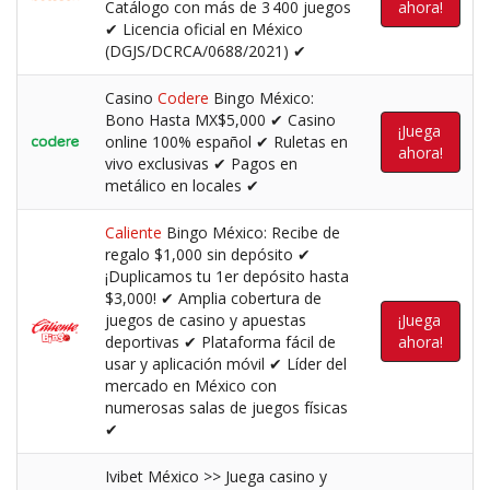
Catálogo con más de 3 400 juegos
ahora!
✔ Licencia oficial en México
(DGJS/DCRCA/0688/2021) ✔
Casino
Codere
Bingo México:
Bono Hasta MX$5,000 ✔ Casino
¡Juega
online 100% español ✔ Ruletas en
ahora!
vivo exclusivas ✔ Pagos en
metálico en locales ✔
Caliente
Bingo México: Recibe de
regalo $1,000 sin depósito ✔
¡Duplicamos tu 1er depósito hasta
$3,000! ✔ Amplia cobertura de
juegos de casino y apuestas
¡Juega
deportivas ✔ Plataforma fácil de
ahora!
usar y aplicación móvil ✔ Líder del
mercado en México con
numerosas salas de juegos físicas
✔
Ivibet México >> Juega casino y