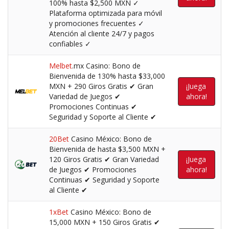
100% hasta $2,500 MXN ✓
Plataforma optimizada para móvil
y promociones frecuentes ✓
Atención al cliente 24/7 y pagos
confiables ✓
Melbet
.mx Casino: Bono de
Bienvenida de 130% hasta $33,000
MXN + 290 Giros Gratis ✔ Gran
¡Juega
Variedad de Juegos ✔
ahora!
Promociones Continuas ✔
Seguridad y Soporte al Cliente ✔
20Bet
Casino México: Bono de
Bienvenida de hasta $3,500 MXN +
120 Giros Gratis ✔ Gran Variedad
¡Juega
de Juegos ✔ Promociones
ahora!
Continuas ✔ Seguridad y Soporte
al Cliente ✔
1xBet
Casino México: Bono de
15,000 MXN + 150 Giros Gratis ✔