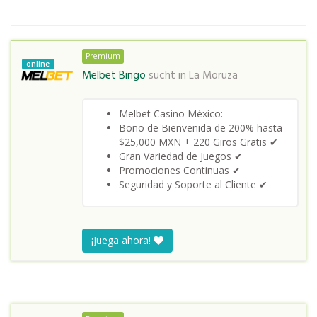
Premium
online
Melbet Bingo
sucht in
La Moruza
Melbet Casino México:
Bono de Bienvenida de 200% hasta
$25,000 MXN + 220 Giros Gratis ✔
Gran Variedad de Juegos ✔
Promociones Continuas ✔
Seguridad y Soporte al Cliente ✔
¡Juega ahora!