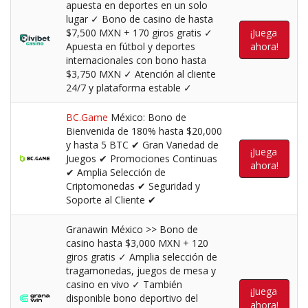
apuesta en deportes en un solo
lugar ✓ Bono de casino de hasta
$7,500 MXN + 170 giros gratis ✓
¡Juega
Apuesta en fútbol y deportes
ahora!
internacionales con bono hasta
$3,750 MXN ✓ Atención al cliente
24/7 y plataforma estable ✓
BC.Game
México: Bono de
Bienvenida de 180% hasta $20,000
y hasta 5 BTC ✔ Gran Variedad de
¡Juega
Juegos ✔ Promociones Continuas
ahora!
✔ Amplia Selección de
Criptomonedas ✔ Seguridad y
Soporte al Cliente ✔
Granawin México >> Bono de
casino hasta $3,000 MXN + 120
giros gratis ✓ Amplia selección de
tragamonedas, juegos de mesa y
casino en vivo ✓ También
¡Juega
disponible bono deportivo del
ahora!