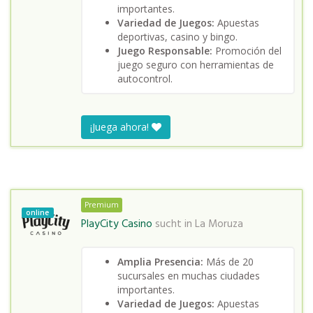
importantes.
Variedad de Juegos:
Apuestas
deportivas, casino y bingo.
Juego Responsable:
Promoción del
juego seguro con herramientas de
autocontrol.
¡Juega ahora!
Premium
online
PlayCity Casino
sucht in
La Moruza
Amplia Presencia:
Más de 20
sucursales en muchas ciudades
importantes.
Variedad de Juegos:
Apuestas