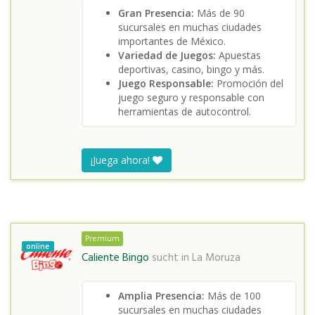
Gran Presencia:
Más de 90
sucursales en muchas ciudades
importantes de México.
Variedad de Juegos:
Apuestas
deportivas, casino, bingo y más.
Juego Responsable:
Promoción del
juego seguro y responsable con
herramientas de autocontrol.
¡Juega ahora!
Premium
online
Caliente Bingo
sucht in
La Moruza
Amplia Presencia:
Más de 100
sucursales en muchas ciudades