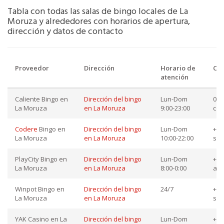
Tabla con todas las salas de bingo locales de La
Moruza y alrededores con horarios de apertura,
dirección y datos de contacto
Proveedor
Dirección
Horario de
Con
atención
Caliente Bingo en
Dirección del bingo
Lun-Dom
018
La Moruza
en La Moruza
9:00-23:00
con
Codere
Bingo en
Dirección del bingo
Lun-Dom
+52
La Moruza
en La Moruza
10:00-22:00
sop
PlayCity Bingo en
Dirección del bingo
Lun-Dom
+52
La Moruza
en La Moruza
8:00-0:00
ate
Winpot Bingo en
Dirección del bingo
24/7
+52
La Moruza
en La Moruza
sop
YAK Casino en La
Dirección del bingo
Lun-Dom
+52