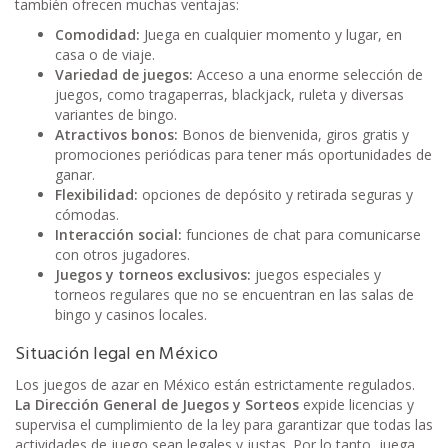
también ofrecen muchas ventajas:
Comodidad:
Juega en cualquier momento y lugar, en
casa o de viaje.
Variedad de juegos:
Acceso a una enorme selección de
juegos, como tragaperras, blackjack, ruleta y diversas
variantes de bingo.
Atractivos bonos:
Bonos de bienvenida, giros gratis y
promociones periódicas para tener más oportunidades de
ganar.
Flexibilidad:
opciones de depósito y retirada seguras y
cómodas.
Interacción social:
funciones de chat para comunicarse
con otros jugadores.
Juegos y torneos exclusivos:
juegos especiales y
torneos regulares que no se encuentran en las salas de
bingo y casinos locales.
Situación legal en México
Los juegos de azar en México están estrictamente regulados.
La Dirección General de Juegos y Sorteos
expide licencias y
supervisa el cumplimiento de la ley para garantizar que todas las
actividades de juego sean legales y justas. Por lo tanto, juega