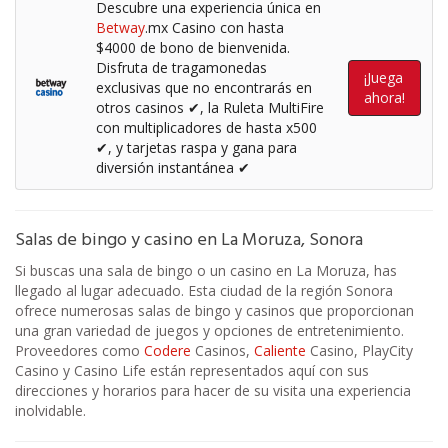
Descubre una experiencia única en
Betway
.mx Casino con hasta
$4000 de bono de bienvenida.
Disfruta de tragamonedas
¡Juega
exclusivas que no encontrarás en
ahora!
otros casinos ✔, la Ruleta MultiFire
con multiplicadores de hasta x500
✔, y tarjetas raspa y gana para
diversión instantánea ✔
Salas de bingo y casino en La Moruza, Sonora
Si buscas una sala de bingo o un casino en La Moruza, has
llegado al lugar adecuado. Esta ciudad de la región Sonora
ofrece numerosas salas de bingo y casinos que proporcionan
una gran variedad de juegos y opciones de entretenimiento.
Proveedores como
Codere
Casinos,
Caliente
Casino, PlayCity
Casino y Casino Life están representados aquí con sus
direcciones y horarios para hacer de su visita una experiencia
inolvidable.