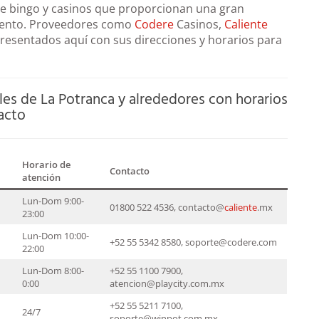
de bingo y casinos que proporcionan una gran
miento. Proveedores como
Codere
Casinos,
Caliente
epresentados aquí con sus direcciones y horarios para
ales de La Potranca y alrededores con horarios
acto
Horario de
Contacto
atención
Lun-Dom 9:00-
01800 522 4536, contacto@
caliente
.mx
23:00
Lun-Dom 10:00-
+52 55 5342 8580, soporte@codere.com
22:00
Lun-Dom 8:00-
+52 55 1100 7900,
0:00
atencion@playcity.com.mx
+52 55 5211 7100,
24/7
soporte@winpot.com.mx