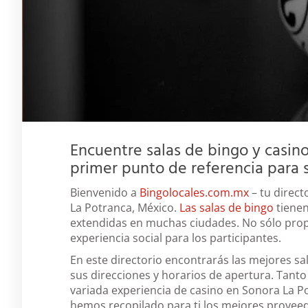
Encuentre salas de bingo y casin
primer punto de referencia para 
Bienvenido a
Bingolocales.com.mx
– tu direct
La Potranca, México.
Las salas de bingo
tienen
extendidas en muchas ciudades. No sólo pro
experiencia social para los participantes.
En este directorio encontrarás las mejores sa
sus direcciones y horarios de apertura. Tan
variada experiencia de casino en Sonora La P
hemos recopilado para ti los mejores proveed