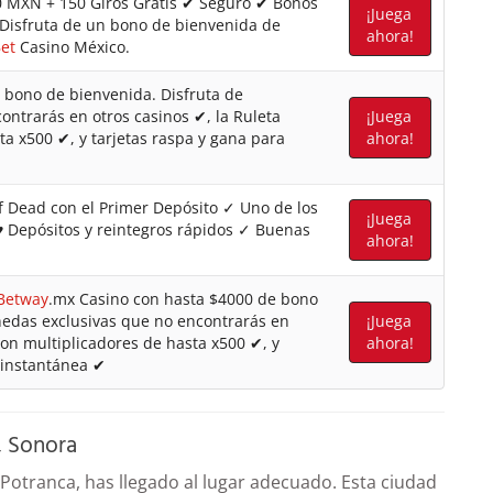
0 MXN + 150 Giros Gratis ✔ Seguro ✔ Bonos
¡Juega
 Disfruta de un bono de bienvenida de
ahora!
et
Casino México.
bono de bienvenida. Disfruta de
ntrarás en otros casinos ✔, la Ruleta
¡Juega
ta x500 ✔, y tarjetas raspa y gana para
ahora!
of Dead con el Primer Depósito ✓ Uno de los
¡Juega
 ♥ Depósitos y reintegros rápidos ✓ Buenas
ahora!
Betway
.mx Casino con hasta $4000 de bono
nedas exclusivas que no encontrarás en
¡Juega
 con multiplicadores de hasta x500 ✔, y
ahora!
n instantánea ✔
, Sonora
 Potranca, has llegado al lugar adecuado. Esta ciudad