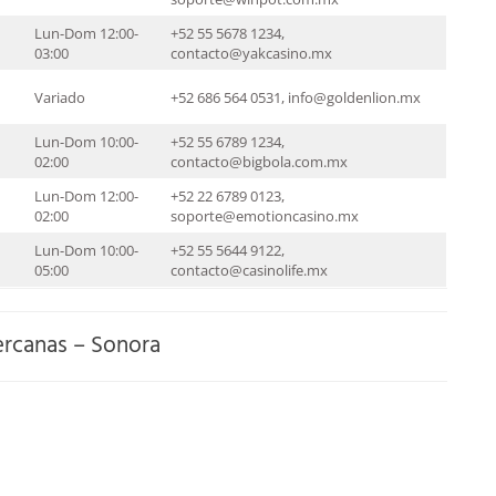
Lun-Dom 12:00-
+52 55 5678 1234,
03:00
contacto@yakcasino.mx
Variado
+52 686 564 0531, info@goldenlion.mx
Lun-Dom 10:00-
+52 55 6789 1234,
02:00
contacto@bigbola.com.mx
Lun-Dom 12:00-
+52 22 6789 0123,
02:00
soporte@emotioncasino.mx
Lun-Dom 10:00-
+52 55 5644 9122,
05:00
contacto@casinolife.mx
ercanas – Sonora