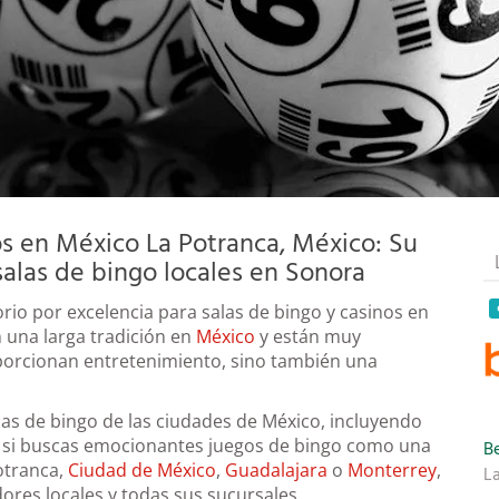
os en México La Potranca, México: Su
salas de bingo locales en Sonora
orio por excelencia para salas de bingo y casinos en
 una larga tradición en
México
y están muy
porcionan entretenimiento, sino también una
las de bingo de las ciudades de México, incluyendo
to si buscas emocionantes juegos de bingo como una
B
otranca,
Ciudad de México
,
Guadalajara
o
Monterrey
,
L
ores locales y todas sus sucursales.