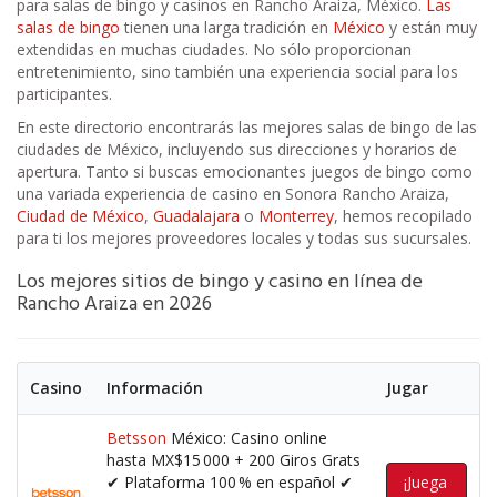
para salas de bingo y casinos en Rancho Araiza, México.
Las
salas de bingo
tienen una larga tradición en
México
y están muy
extendidas en muchas ciudades. No sólo proporcionan
entretenimiento, sino también una experiencia social para los
participantes.
En este directorio encontrarás las mejores salas de bingo de las
ciudades de México, incluyendo sus direcciones y horarios de
apertura. Tanto si buscas emocionantes juegos de bingo como
una variada experiencia de casino en Sonora Rancho Araiza,
Ciudad de México
,
Guadalajara
o
Monterrey
, hemos recopilado
para ti los mejores proveedores locales y todas sus sucursales.
Los mejores sitios de bingo y casino en línea de
Rancho Araiza en 2026
Casino
Información
Jugar
Betsson
México: Casino online
hasta MX$15 000 + 200 Giros Grats
✔ Plataforma 100 % en español ✔
¡Juega