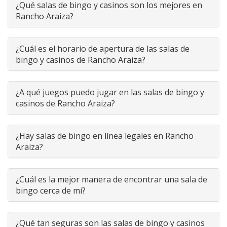
¿Qué salas de bingo y casinos son los mejores en
Rancho Araiza?
¿Cuál es el horario de apertura de las salas de
bingo y casinos de Rancho Araiza?
¿A qué juegos puedo jugar en las salas de bingo y
casinos de Rancho Araiza?
¿Hay salas de bingo en línea legales en Rancho
Araiza?
¿Cuál es la mejor manera de encontrar una sala de
bingo cerca de mí?
¿Qué tan seguras son las salas de bingo y casinos