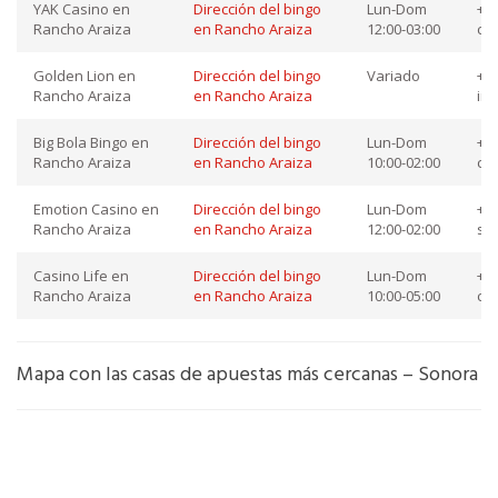
YAK Casino en
Dirección del bingo
Lun-Dom
+52
Rancho Araiza
en Rancho Araiza
12:00-03:00
co
Golden Lion en
Dirección del bingo
Variado
+52
Rancho Araiza
en Rancho Araiza
in
Big Bola Bingo en
Dirección del bingo
Lun-Dom
+52
Rancho Araiza
en Rancho Araiza
10:00-02:00
co
Emotion Casino en
Dirección del bingo
Lun-Dom
+52
Rancho Araiza
en Rancho Araiza
12:00-02:00
so
Casino Life en
Dirección del bingo
Lun-Dom
+52
Rancho Araiza
en Rancho Araiza
10:00-05:00
co
Mapa con las casas de apuestas más cercanas – Sonora