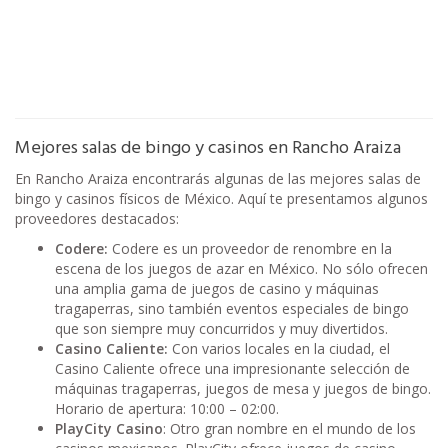
Mejores salas de bingo y casinos en Rancho Araiza
En Rancho Araiza encontrarás algunas de las mejores salas de
bingo y casinos físicos de México. Aquí te presentamos algunos
proveedores destacados:
Codere:
Codere es un proveedor de renombre en la
escena de los juegos de azar en México. No sólo ofrecen
una amplia gama de juegos de casino y máquinas
tragaperras, sino también eventos especiales de bingo
que son siempre muy concurridos y muy divertidos.
Casino Caliente:
Con varios locales en la ciudad, el
Casino Caliente ofrece una impresionante selección de
máquinas tragaperras, juegos de mesa y juegos de bingo.
Horario de apertura: 10:00 – 02:00.
PlayCity Casino
: Otro gran nombre en el mundo de los