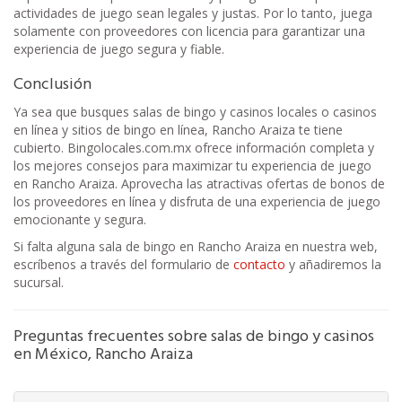
actividades de juego sean legales y justas. Por lo tanto, juega
solamente con proveedores con licencia para garantizar una
experiencia de juego segura y fiable.
Conclusión
Ya sea que busques salas de bingo y casinos locales o casinos
en línea y sitios de bingo en línea, Rancho Araiza te tiene
cubierto. Bingolocales.com.mx ofrece información completa y
los mejores consejos para maximizar tu experiencia de juego
en Rancho Araiza. Aprovecha las atractivas ofertas de bonos de
los proveedores en línea y disfruta de una experiencia de juego
emocionante y segura.
Si falta alguna sala de bingo en Rancho Araiza en nuestra web,
escríbenos a través del formulario de
contacto
y añadiremos la
sucursal.
Preguntas frecuentes sobre salas de bingo y casinos
en México, Rancho Araiza