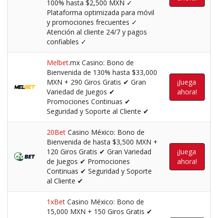
100% hasta $2,500 MXN ✓
Plataforma optimizada para móvil
y promociones frecuentes ✓
Atención al cliente 24/7 y pagos
confiables ✓
Melbet
.mx Casino: Bono de
Bienvenida de 130% hasta $33,000
MXN + 290 Giros Gratis ✔ Gran
¡Juega
Variedad de Juegos ✔
ahora!
Promociones Continuas ✔
Seguridad y Soporte al Cliente ✔
20Bet
Casino México: Bono de
Bienvenida de hasta $3,500 MXN +
120 Giros Gratis ✔ Gran Variedad
¡Juega
de Juegos ✔ Promociones
ahora!
Continuas ✔ Seguridad y Soporte
al Cliente ✔
1xBet
Casino México: Bono de
15,000 MXN + 150 Giros Gratis ✔