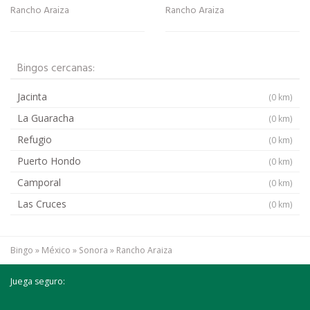
Rancho Araiza
Rancho Araiza
Bingos cercanas:
Jacinta
(0 km)
La Guaracha
(0 km)
Refugio
(0 km)
Puerto Hondo
(0 km)
Camporal
(0 km)
Las Cruces
(0 km)
Bingo
»
México
»
Sonora
»
Rancho Araiza
Juega seguro: