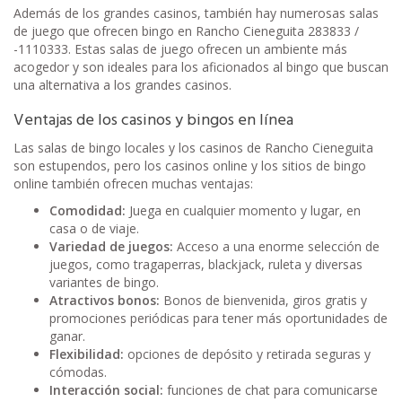
Además de los grandes casinos, también hay numerosas salas
de juego que ofrecen bingo en Rancho Cieneguita 283833 /
-1110333. Estas salas de juego ofrecen un ambiente más
acogedor y son ideales para los aficionados al bingo que buscan
una alternativa a los grandes casinos.
Ventajas de los casinos y bingos en línea
Las salas de bingo locales y los casinos de Rancho Cieneguita
son estupendos, pero los casinos online y los sitios de bingo
online también ofrecen muchas ventajas:
Comodidad:
Juega en cualquier momento y lugar, en
casa o de viaje.
Variedad de juegos:
Acceso a una enorme selección de
juegos, como tragaperras, blackjack, ruleta y diversas
variantes de bingo.
Atractivos bonos:
Bonos de bienvenida, giros gratis y
promociones periódicas para tener más oportunidades de
ganar.
Flexibilidad:
opciones de depósito y retirada seguras y
cómodas.
Interacción social:
funciones de chat para comunicarse