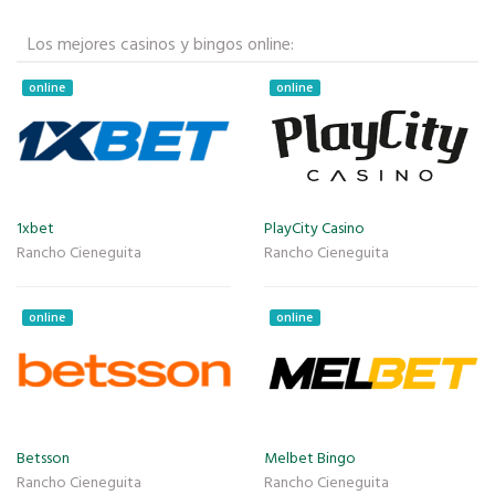
Los mejores casinos y bingos online:
online
online
1xbet
PlayCity Casino
Rancho Cieneguita
Rancho Cieneguita
online
online
Betsson
Melbet Bingo
Rancho Cieneguita
Rancho Cieneguita