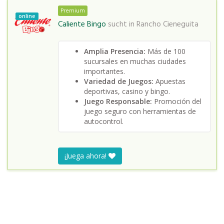
Premium
online
Caliente Bingo
sucht in
Rancho Cieneguita
Amplia Presencia:
Más de 100
sucursales en muchas ciudades
importantes.
Variedad de Juegos:
Apuestas
deportivas, casino y bingo.
Juego Responsable:
Promoción del
juego seguro con herramientas de
autocontrol.
¡Juega ahora!