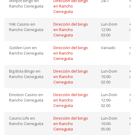
Winpot Bingo en
Dirección del bingo
24/7
+52
Rancho Cieneguita
en Rancho
so
Cieneguita
YAK Casino en
Dirección del bingo
Lun-Dom
+52
Rancho Cieneguita
en Rancho
12:00-
co
Cieneguita
03:00
Golden Lion en
Dirección del bingo
Variado
+52
Rancho Cieneguita
en Rancho
in
Cieneguita
Big Bola Bingo en
Dirección del bingo
Lun-Dom
+52
Rancho Cieneguita
en Rancho
10:00-
co
Cieneguita
02:00
Emotion Casino en
Dirección del bingo
Lun-Dom
+52
Rancho Cieneguita
en Rancho
12:00-
so
Cieneguita
02:00
Casino Life en
Dirección del bingo
Lun-Dom
+52
Rancho Cieneguita
en Rancho
10:00-
co
Cieneguita
05:00