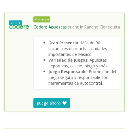
Premium
online
Codere Apuestas
sucht in
Rancho Cieneguita
Gran Presencia:
Más de 90
sucursales en muchas ciudades
importantes de México.
Variedad de Juegos:
Apuestas
deportivas, casino, bingo y más.
Juego Responsable:
Promoción del
juego seguro y responsable con
herramientas de autocontrol.
¡Juega ahora!