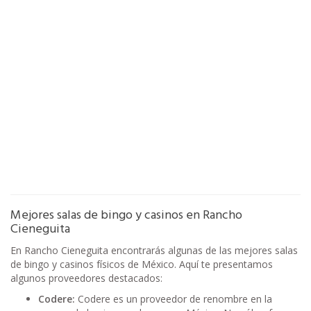
Mejores salas de bingo y casinos en Rancho
Cieneguita
En Rancho Cieneguita encontrarás algunas de las mejores salas
de bingo y casinos físicos de México. Aquí te presentamos
algunos proveedores destacados:
Codere:
Codere es un proveedor de renombre en la