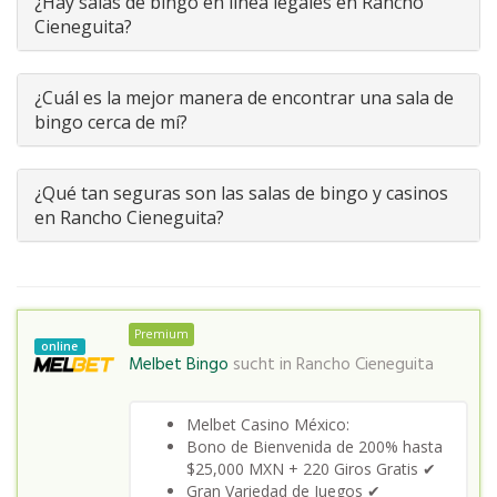
¿Hay salas de bingo en línea legales en Rancho
Cieneguita?
¿Cuál es la mejor manera de encontrar una sala de
bingo cerca de mí?
¿Qué tan seguras son las salas de bingo y casinos
en Rancho Cieneguita?
Premium
online
Melbet Bingo
sucht in
Rancho Cieneguita
Melbet Casino México:
Bono de Bienvenida de 200% hasta
$25,000 MXN + 220 Giros Gratis ✔
Gran Variedad de Juegos ✔