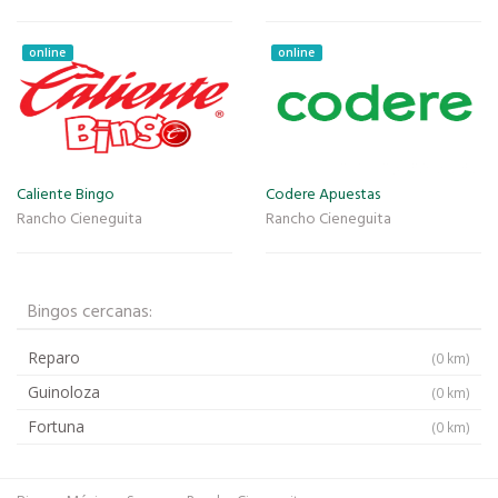
online
online
Caliente Bingo
Codere Apuestas
Rancho Cieneguita
Rancho Cieneguita
Bingos cercanas:
Reparo
(0 km)
Guinoloza
(0 km)
Fortuna
(0 km)