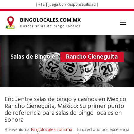
Skip
| +18 | Juega Con Responsabilidad |
to
main
content
Toggl
navig
Salas de Bingo en
Rancho Cieneguita
Encuentre salas de bingo y casinos en México
Rancho Cieneguita, México: Su primer punto
de referencia para salas de bingo locales en
Sonora
Bienvenido a
Bingolocales.com.mx
– tu directorio por excelencia