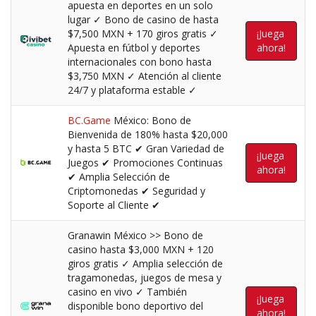
apuesta en deportes en un solo
lugar ✓ Bono de casino de hasta
$7,500 MXN + 170 giros gratis ✓
¡Juega
Apuesta en fútbol y deportes
ahora!
internacionales con bono hasta
$3,750 MXN ✓ Atención al cliente
24/7 y plataforma estable ✓
BC.Game
México: Bono de
Bienvenida de 180% hasta $20,000
y hasta 5 BTC ✔ Gran Variedad de
¡Juega
Juegos ✔ Promociones Continuas
ahora!
✔ Amplia Selección de
Criptomonedas ✔ Seguridad y
Soporte al Cliente ✔
Granawin México >> Bono de
casino hasta $3,000 MXN + 120
giros gratis ✓ Amplia selección de
tragamonedas, juegos de mesa y
casino en vivo ✓ También
¡Juega
disponible bono deportivo del
ahora!