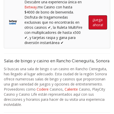
Descubre una experiencia única en
Betway
.mx Casino con hasta
$4000 de bono de bienvenida.
Disfruta de tragamonedas
¡Juega
exclusivas que no encontrarás en
ahora!
otros casinos ✔, la Ruleta MultiFire
con multiplicadores de hasta x500
✔, y tarjetas raspa y gana para
diversión instantánea ✔
Salas de bingo y casino en Rancho Cieneguita, Sonora
Si buscas una sala de bingo o un casino en Rancho Cieneguita,
has llegado al lugar adecuado. Esta ciudad de la región Sonora
ofrece numerosas salas de bingo y casinos que proporcionan
una gran variedad de juegos y opciones de entretenimiento.
Proveedores como
Codere
Casinos,
Caliente
Casino, PlayCity
Casino y Casino Life están representados aquí con sus
direcciones y horarios para hacer de su visita una experiencia
inolvidable.