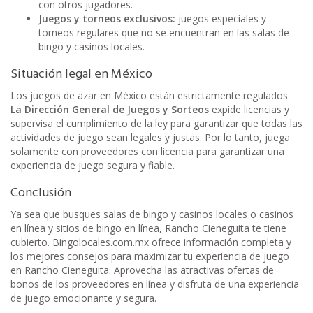
con otros jugadores.
Juegos y torneos exclusivos:
juegos especiales y
torneos regulares que no se encuentran en las salas de
bingo y casinos locales.
Situación legal en México
Los juegos de azar en México están estrictamente regulados.
La Dirección General de Juegos y Sorteos
expide licencias y
supervisa el cumplimiento de la ley para garantizar que todas las
actividades de juego sean legales y justas. Por lo tanto, juega
solamente con proveedores con licencia para garantizar una
experiencia de juego segura y fiable.
Conclusión
Ya sea que busques salas de bingo y casinos locales o casinos
en línea y sitios de bingo en línea, Rancho Cieneguita te tiene
cubierto. Bingolocales.com.mx ofrece información completa y
los mejores consejos para maximizar tu experiencia de juego
en Rancho Cieneguita. Aprovecha las atractivas ofertas de
bonos de los proveedores en línea y disfruta de una experiencia
de juego emocionante y segura.