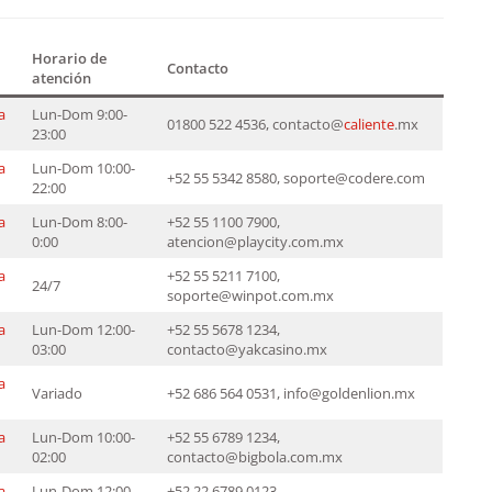
a
Lun-Dom 12:00-
+52 55 5678 1234,
03:00
contacto@yakcasino.mx
a
Variado
+52 686 564 0531, info@goldenlion.mx
a
Lun-Dom 10:00-
+52 55 6789 1234,
02:00
contacto@bigbola.com.mx
a
Lun-Dom 12:00-
+52 22 6789 0123,
02:00
soporte@emotioncasino.mx
a
Lun-Dom 10:00-
+52 55 5644 9122,
05:00
contacto@casinolife.mx
ercanas – Sonora