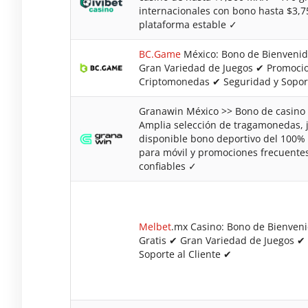
internacionales con bono hasta $3,7
plataforma estable ✓
BC.Game
México: Bono de Bienvenid
Gran Variedad de Juegos ✔ Promocio
Criptomonedas ✔ Seguridad y Soport
Granawin México >> Bono de casino 
Amplia selección de tragamonedas, 
disponible bono deportivo del 100%
para móvil y promociones frecuentes
confiables ✓
Melbet
.mx Casino: Bono de Bienven
Gratis ✔ Gran Variedad de Juegos ✔
Soporte al Cliente ✔
20Bet
Casino México: Bono de Bienv
Gratis ✔ Gran Variedad de Juegos ✔
Soporte al Cliente ✔