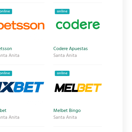
online
online
etsson
Codere Apuestas
anta Anita
Santa Anita
online
online
xbet
Melbet Bingo
anta Anita
Santa Anita