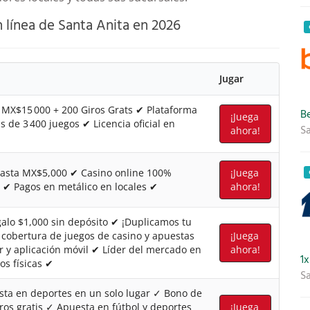
n línea de Santa Anita en 2026
Jugar
 MX$15 000 + 200 Giros Grats ✔ Plataforma
B
¡Juega
 de 3 400 juegos ✔ Licencia oficial en
S
ahora!
asta MX$5,000 ✔ Casino online 100%
¡Juega
s ✔ Pagos en metálico en locales ✔
ahora!
alo $1,000 sin depósito ✔ ¡Duplicamos tu
 cobertura de juegos de casino y apuestas
¡Juega
r y aplicación móvil ✔ Líder del mercado en
ahora!
1
s físicas ✔
S
esta en deportes en un solo lugar ✓ Bono de
ros gratis ✓ Apuesta en fútbol y deportes
¡Juega