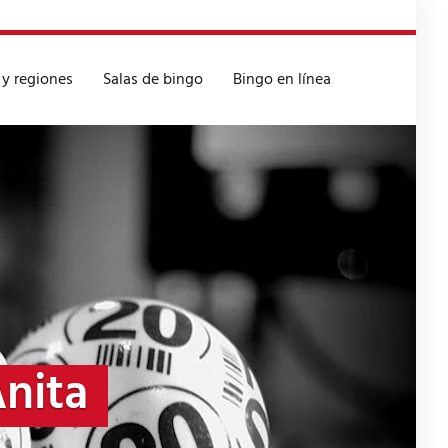
y regiones
Salas de bingo
Bingo en línea
nita