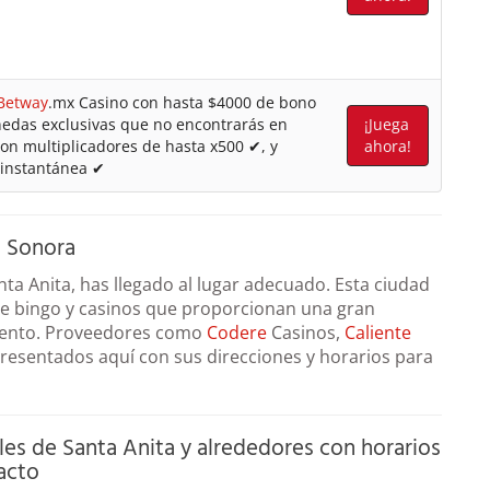
de bingo y casinos que proporcionan una gran
miento. Proveedores como
Codere
Casinos,
Caliente
epresentados aquí con sus direcciones y horarios para
ales de Santa Anita y alrededores con horarios
acto
Horario de
Contacto
atención
a
Lun-Dom 9:00-
01800 522 4536, contacto@
caliente
.mx
23:00
a
Lun-Dom 10:00-
+52 55 5342 8580, soporte@codere.com
22:00
a
Lun-Dom 8:00-
+52 55 1100 7900,
0:00
atencion@playcity.com.mx
a
+52 55 5211 7100,
24/7
soporte@winpot.com.mx