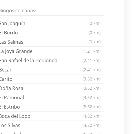
Bingos cercanas:
San Joaquín
(0 km)
El Bordo
(0 km)
Las Salinas
(0 km)
La Joya Grande
(1.21 km)
San Rafael de la Hedionda
(2.41 km)
Becán
(2.41 km)
Carito
(3.62 km)
Doña Rosa
(3.62 km)
El Ramonal
(3.62 km)
El Estribo
(3.62 km)
Boca del Lobo
(4.82 km)
Los Silvas
(4.82 km)