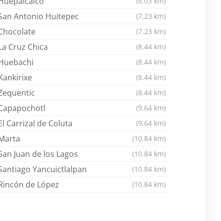
Huepalcalco
(6.03 km)
San Antonio Huitepec
(7.23 km)
Chocolate
(7.23 km)
La Cruz Chica
(8.44 km)
Huebachi
(8.44 km)
Kankirixe
(8.44 km)
Zequentic
(8.44 km)
Capapochotl
(9.64 km)
El Carrizal de Coluta
(9.64 km)
Marta
(10.84 km)
San Juan de los Lagos
(10.84 km)
Santiago Yancuictlalpan
(10.84 km)
Rincón de López
(10.84 km)