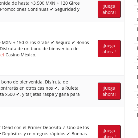
0 MXN + 150 Giros Gratis ✔ Seguro ✔ Bonos
¡Juega
 Disfruta de un bono de bienvenida de
ahora!
et
Casino México.
bono de bienvenida. Disfruta de
ntrarás en otros casinos ✔, la Ruleta
¡Juega
ta x500 ✔, y tarjetas raspa y gana para
ahora!
of Dead con el Primer Depósito ✓ Uno de los
¡Juega
 ♥ Depósitos y reintegros rápidos ✓ Buenas
ahora!
Betway
.mx Casino con hasta $4000 de bono
nedas exclusivas que no encontrarás en
¡Juega
 con multiplicadores de hasta x500 ✔, y
ahora!
n instantánea ✔
, Sonora
nta Anita, has llegado al lugar adecuado. Esta ciudad