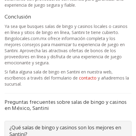
experiencia de juego segura y fiable.
Conclusión
Ya sea que busques salas de bingo y casinos locales o casinos
en línea y sitios de bingo en línea, Santini te tiene cubierto.
Bingolocales.com.mx ofrece información completa y los
mejores consejos para maximizar tu experiencia de juego en
Santini. Aprovecha las atractivas ofertas de bonos de los
proveedores en línea y disfruta de una experiencia de juego
emocionante y segura.
Si falta alguna sala de bingo en Santini en nuestra web,
escríbenos a través del formulario de
contacto
y añadiremos la
sucursal.
Preguntas frecuentes sobre salas de bingo y casinos
en México, Santini
¿Qué salas de bingo y casinos son los mejores en
Santini?