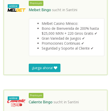
Premium
online
Melbet Bingo
sucht in
Santini
Melbet Casino México:
Bono de Bienvenida de 200% hasta
$25,000 MXN + 220 Giros Gratis ✔
Gran Variedad de Juegos ✔
Promociones Continuas ✔
Seguridad y Soporte al Cliente ✔
¡Juega ahora!
Premium
online
Caliente Bingo
sucht in
Santini