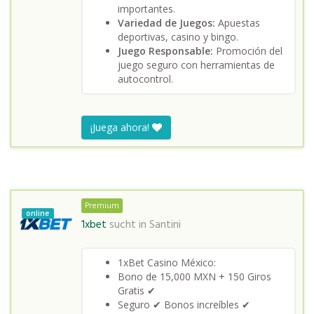
importantes.
Variedad de Juegos:
Apuestas
deportivas, casino y bingo.
Juego Responsable:
Promoción del
juego seguro con herramientas de
autocontrol.
¡Juega ahora!
Premium
online
1xbet
sucht in
Santini
1xBet Casino México:
Bono de 15,000 MXN + 150 Giros
Gratis ✔
Seguro ✔ Bonos increíbles ✔