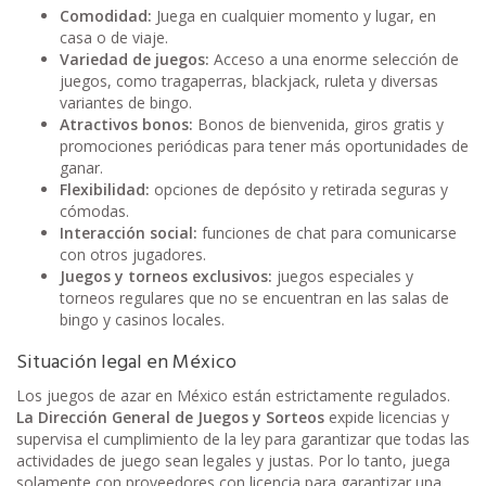
Comodidad:
Juega en cualquier momento y lugar, en
casa o de viaje.
Variedad de juegos:
Acceso a una enorme selección de
juegos, como tragaperras, blackjack, ruleta y diversas
variantes de bingo.
Atractivos bonos:
Bonos de bienvenida, giros gratis y
promociones periódicas para tener más oportunidades de
ganar.
Flexibilidad:
opciones de depósito y retirada seguras y
cómodas.
Interacción social:
funciones de chat para comunicarse
con otros jugadores.
Juegos y torneos exclusivos:
juegos especiales y
torneos regulares que no se encuentran en las salas de
bingo y casinos locales.
Situación legal en México
Los juegos de azar en México están estrictamente regulados.
La Dirección General de Juegos y Sorteos
expide licencias y
supervisa el cumplimiento de la ley para garantizar que todas las
actividades de juego sean legales y justas. Por lo tanto, juega
solamente con proveedores con licencia para garantizar una