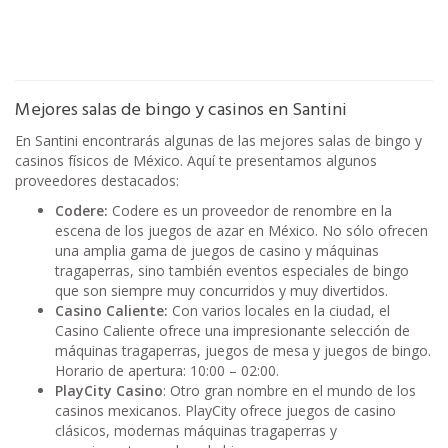
Mejores salas de bingo y casinos en Santini
En Santini encontrarás algunas de las mejores salas de bingo y
casinos físicos de México. Aquí te presentamos algunos
proveedores destacados:
Codere:
Codere es un proveedor de renombre en la
escena de los juegos de azar en México. No sólo ofrecen
una amplia gama de juegos de casino y máquinas
tragaperras, sino también eventos especiales de bingo
que son siempre muy concurridos y muy divertidos.
Casino Caliente:
Con varios locales en la ciudad, el
Casino Caliente ofrece una impresionante selección de
máquinas tragaperras, juegos de mesa y juegos de bingo.
Horario de apertura: 10:00 – 02:00.
PlayCity Casino
: Otro gran nombre en el mundo de los
casinos mexicanos. PlayCity ofrece juegos de casino
clásicos, modernas máquinas tragaperras y