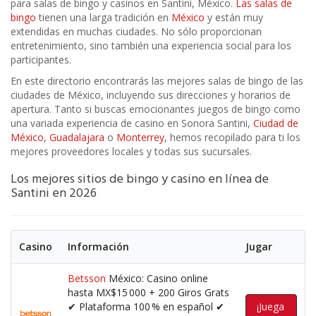
para salas de bingo y casinos en Santini, México.
Las salas de
bingo
tienen una larga tradición en
México
y están muy
extendidas en muchas ciudades. No sólo proporcionan
entretenimiento, sino también una experiencia social para los
participantes.
En este directorio encontrarás las mejores salas de bingo de las
ciudades de México, incluyendo sus direcciones y horarios de
apertura. Tanto si buscas emocionantes juegos de bingo como
una variada experiencia de casino en Sonora Santini,
Ciudad de
México
,
Guadalajara
o
Monterrey
, hemos recopilado para ti los
mejores proveedores locales y todas sus sucursales.
Los mejores sitios de bingo y casino en línea de
Santini en 2026
Casino
Información
Jugar
Betsson
México: Casino online
hasta MX$15 000 + 200 Giros Grats
✔ Plataforma 100 % en español ✔
¡Juega