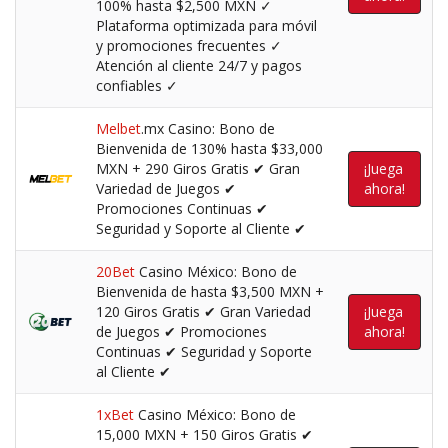
100% hasta $2,500 MXN ✓
Plataforma optimizada para móvil
y promociones frecuentes ✓
Atención al cliente 24/7 y pagos
confiables ✓
Melbet
.mx Casino: Bono de
Bienvenida de 130% hasta $33,000
MXN + 290 Giros Gratis ✔ Gran
¡Juega
Variedad de Juegos ✔
ahora!
Promociones Continuas ✔
Seguridad y Soporte al Cliente ✔
20Bet
Casino México: Bono de
Bienvenida de hasta $3,500 MXN +
120 Giros Gratis ✔ Gran Variedad
¡Juega
de Juegos ✔ Promociones
ahora!
Continuas ✔ Seguridad y Soporte
al Cliente ✔
1xBet
Casino México: Bono de
15,000 MXN + 150 Giros Gratis ✔