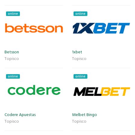
online
online
Betsson
1xbet
Topisco
Topisco
online
online
Codere Apuestas
Melbet Bingo
Topisco
Topisco