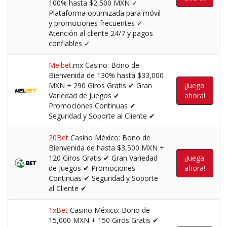
100% hasta $2,500 MXN ✓
Plataforma optimizada para móvil
y promociones frecuentes ✓
Atención al cliente 24/7 y pagos
confiables ✓
Melbet
.mx Casino: Bono de
Bienvenida de 130% hasta $33,000
MXN + 290 Giros Gratis ✔ Gran
¡Juega
Variedad de Juegos ✔
ahora!
Promociones Continuas ✔
Seguridad y Soporte al Cliente ✔
20Bet
Casino México: Bono de
Bienvenida de hasta $3,500 MXN +
120 Giros Gratis ✔ Gran Variedad
¡Juega
de Juegos ✔ Promociones
ahora!
Continuas ✔ Seguridad y Soporte
al Cliente ✔
1xBet
Casino México: Bono de
15,000 MXN + 150 Giros Gratis ✔