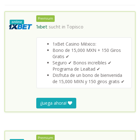
Premium
online
1xbet
sucht in
Topisco
1xBet Casino México:
Bono de 15,000 MXN + 150 Giros
Gratis ✔
Seguro ✔ Bonos increíbles ✔
Programa de Lealtad ✔
Disfruta de un bono de bienvenida
de 15,000 MXN y 150 giros gratis ✔
¡Juega ahora!
Premium