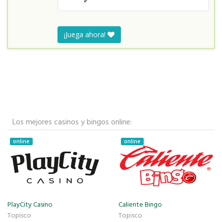
✔
¡Juega ahora!
Los mejores casinos y bingos online:
online
online
PlayCity Casino
Caliente Bingo
Topisco
Topisco