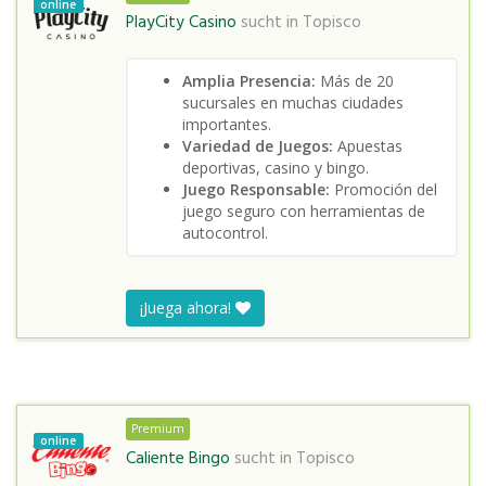
online
PlayCity Casino
sucht in
Topisco
Amplia Presencia:
Más de 20
sucursales en muchas ciudades
importantes.
Variedad de Juegos:
Apuestas
deportivas, casino y bingo.
Juego Responsable:
Promoción del
juego seguro con herramientas de
autocontrol.
¡Juega ahora!
Premium
online
Caliente Bingo
sucht in
Topisco