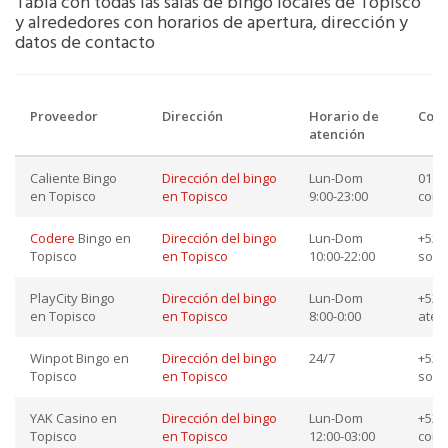
Tabla con todas las salas de bingo locales de Topisco
y alrededores con horarios de apertura, dirección y
datos de contacto
Proveedor
Dirección
Horario de
Cont
atención
Caliente Bingo
Dirección del bingo
Lun-Dom
0180
en Topisco
en Topisco
9:00-23:00
cont
Codere
Bingo en
Dirección del bingo
Lun-Dom
+52 
Topisco
en Topisco
10:00-22:00
sopo
PlayCity Bingo
Dirección del bingo
Lun-Dom
+52 
en Topisco
en Topisco
8:00-0:00
aten
Winpot Bingo en
Dirección del bingo
24/7
+52 
Topisco
en Topisco
sopo
YAK Casino en
Dirección del bingo
Lun-Dom
+52 
Topisco
en Topisco
12:00-03:00
cont