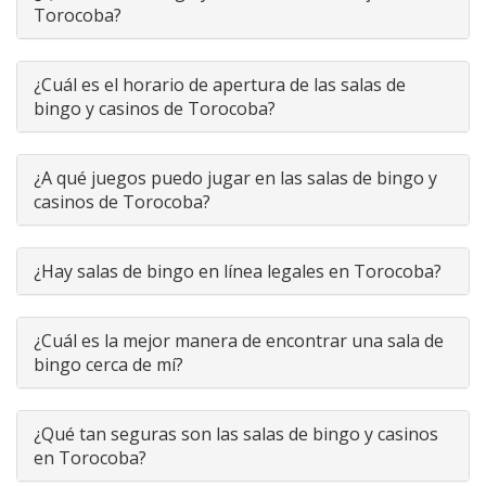
Torocoba?
¿Cuál es el horario de apertura de las salas de
bingo y casinos de Torocoba?
¿A qué juegos puedo jugar en las salas de bingo y
casinos de Torocoba?
¿Hay salas de bingo en línea legales en Torocoba?
¿Cuál es la mejor manera de encontrar una sala de
bingo cerca de mí?
¿Qué tan seguras son las salas de bingo y casinos
en Torocoba?