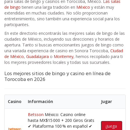
para salas de bingo y casinos en Torocoba, México.
Las salas
de bingo
tienen una larga tradición en
México
y están muy
extendidas en muchas ciudades. No sólo proporcionan
entretenimiento, sino también una experiencia social para los
participantes.
En este directorio encontrarás las mejores salas de bingo de las
ciudades de México, incluyendo sus direcciones y horarios de
apertura. Tanto si buscas emocionantes juegos de bingo como
una variada experiencia de casino en Sonora Torocoba,
Ciudad
de México
,
Guadalajara
o
Monterrey
, hemos recopilado para ti
los mejores proveedores locales y todas sus sucursales.
Los mejores sitios de bingo y casino en línea de
Torocoba en 2026
Casino
Información
Jugar
Betsson
México: Casino online
hasta MX$15 000 + 200 Giros Grats
✔ Plataforma 100 % en español ✔
¡Juega