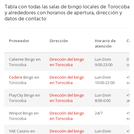
Tabla con todas las salas de bingo locales de Torocoba
y alrededores con horarios de apertura, dirección y
datos de contacto
Proveedor
Dirección
Horario de
Con
atención
Caliente Bingo en
Dirección del bingo
Lun-Dom
0180
Torocoba
en Torocoba
9:00-23:00
con
Codere
Bingo en
Dirección del bingo
Lun-Dom
+52 
Torocoba
en Torocoba
10:00-22:00
sop
PlayCity Bingo en
Dirección del bingo
Lun-Dom
+52 
Torocoba
en Torocoba
8:00-0:00
ate
Winpot Bingo en
Dirección del bingo
24/7
+52 
Torocoba
en Torocoba
sop
YAK Casino en
Dirección del bingo
Lun-Dom
+52 