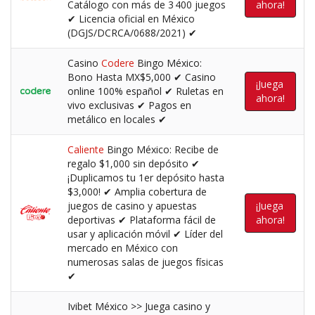
Catálogo con más de 3 400 juegos
ahora!
✔ Licencia oficial en México
(DGJS/DCRCA/0688/2021) ✔
Casino
Codere
Bingo México:
Bono Hasta MX$5,000 ✔ Casino
¡Juega
online 100% español ✔ Ruletas en
ahora!
vivo exclusivas ✔ Pagos en
metálico en locales ✔
Caliente
Bingo México: Recibe de
regalo $1,000 sin depósito ✔
¡Duplicamos tu 1er depósito hasta
$3,000! ✔ Amplia cobertura de
juegos de casino y apuestas
¡Juega
deportivas ✔ Plataforma fácil de
ahora!
usar y aplicación móvil ✔ Líder del
mercado en México con
numerosas salas de juegos físicas
✔
Ivibet México >> Juega casino y