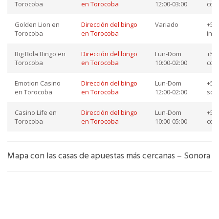
Torocoba
en Torocoba
12:00-03:00
con
Golden Lion en
Dirección del bingo
Variado
+52 
Torocoba
en Torocoba
inf
Big Bola Bingo en
Dirección del bingo
Lun-Dom
+52 
Torocoba
en Torocoba
10:00-02:00
con
Emotion Casino
Dirección del bingo
Lun-Dom
+52 
en Torocoba
en Torocoba
12:00-02:00
sop
Casino Life en
Dirección del bingo
Lun-Dom
+52 
Torocoba
en Torocoba
10:00-05:00
con
Mapa con las casas de apuestas más cercanas – Sonora