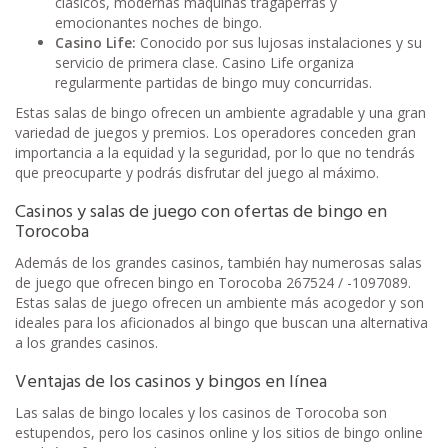
clásicos, modernas máquinas tragaperras y
emocionantes noches de bingo.
Casino Life:
Conocido por sus lujosas instalaciones y su
servicio de primera clase. Casino Life organiza
regularmente partidas de bingo muy concurridas.
Estas salas de bingo ofrecen un ambiente agradable y una gran
variedad de juegos y premios. Los operadores conceden gran
importancia a la equidad y la seguridad, por lo que no tendrás
que preocuparte y podrás disfrutar del juego al máximo.
Casinos y salas de juego con ofertas de bingo en
Torocoba
Además de los grandes casinos, también hay numerosas salas
de juego que ofrecen bingo en Torocoba 267524 / -1097089.
Estas salas de juego ofrecen un ambiente más acogedor y son
ideales para los aficionados al bingo que buscan una alternativa
a los grandes casinos.
Ventajas de los casinos y bingos en línea
Las salas de bingo locales y los casinos de Torocoba son
estupendos, pero los casinos online y los sitios de bingo online