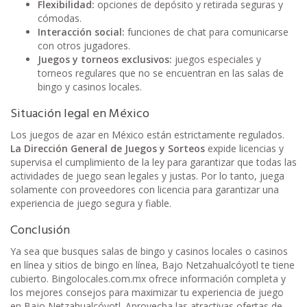
Flexibilidad:
opciones de depósito y retirada seguras y
cómodas.
Interacción social:
funciones de chat para comunicarse
con otros jugadores.
Juegos y torneos exclusivos:
juegos especiales y
torneos regulares que no se encuentran en las salas de
bingo y casinos locales.
Situación legal en México
Los juegos de azar en México están estrictamente regulados.
La Dirección General de Juegos y Sorteos
expide licencias y
supervisa el cumplimiento de la ley para garantizar que todas las
actividades de juego sean legales y justas. Por lo tanto, juega
solamente con proveedores con licencia para garantizar una
experiencia de juego segura y fiable.
Conclusión
Ya sea que busques salas de bingo y casinos locales o casinos
en línea y sitios de bingo en línea, Bajo Netzahualcóyotl te tiene
cubierto. Bingolocales.com.mx ofrece información completa y
los mejores consejos para maximizar tu experiencia de juego
en Bajo Netzahualcóyotl. Aprovecha las atractivas ofertas de