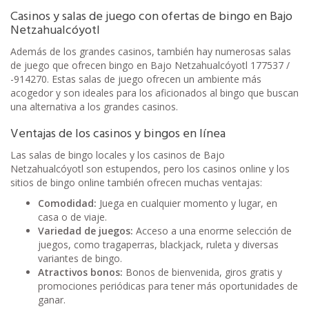
Casinos y salas de juego con ofertas de bingo en Bajo
Netzahualcóyotl
Además de los grandes casinos, también hay numerosas salas
de juego que ofrecen bingo en Bajo Netzahualcóyotl 177537 /
-914270. Estas salas de juego ofrecen un ambiente más
acogedor y son ideales para los aficionados al bingo que buscan
una alternativa a los grandes casinos.
Ventajas de los casinos y bingos en línea
Las salas de bingo locales y los casinos de Bajo
Netzahualcóyotl son estupendos, pero los casinos online y los
sitios de bingo online también ofrecen muchas ventajas:
Comodidad:
Juega en cualquier momento y lugar, en
casa o de viaje.
Variedad de juegos:
Acceso a una enorme selección de
juegos, como tragaperras, blackjack, ruleta y diversas
variantes de bingo.
Atractivos bonos:
Bonos de bienvenida, giros gratis y
promociones periódicas para tener más oportunidades de
ganar.