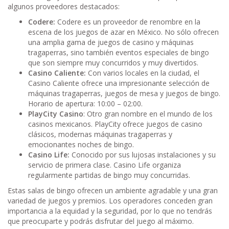
algunos proveedores destacados:
Codere:
Codere es un proveedor de renombre en la
escena de los juegos de azar en México. No sólo ofrecen
una amplia gama de juegos de casino y máquinas
tragaperras, sino también eventos especiales de bingo
que son siempre muy concurridos y muy divertidos.
Casino Caliente:
Con varios locales en la ciudad, el
Casino Caliente ofrece una impresionante selección de
máquinas tragaperras, juegos de mesa y juegos de bingo.
Horario de apertura: 10:00 – 02:00.
PlayCity Casino
: Otro gran nombre en el mundo de los
casinos mexicanos. PlayCity ofrece juegos de casino
clásicos, modernas máquinas tragaperras y
emocionantes noches de bingo.
Casino Life:
Conocido por sus lujosas instalaciones y su
servicio de primera clase. Casino Life organiza
regularmente partidas de bingo muy concurridas.
Estas salas de bingo ofrecen un ambiente agradable y una gran
variedad de juegos y premios. Los operadores conceden gran
importancia a la equidad y la seguridad, por lo que no tendrás
que preocuparte y podrás disfrutar del juego al máximo.