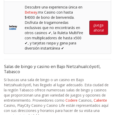
Descubre una experiencia única en
Betway
.mx Casino con hasta
$4000 de bono de bienvenida.
Disfruta de tragamonedas
¡Juega
exclusivas que no encontrarás en
ahora!
otros casinos ✔, la Ruleta MultiFire
con multiplicadores de hasta x500
✔, y tarjetas raspa y gana para
diversión instantánea ✔
Salas de bingo y casino en Bajo Netzahualcóyotl,
Tabasco
Si buscas una sala de bingo o un casino en Bajo
Netzahualcóyotl, has llegado al lugar adecuado. Esta ciudad de
la región Tabasco ofrece numerosas salas de bingo y casinos
que proporcionan una gran variedad de juegos y opciones de
entretenimiento. Proveedores como
Codere
Casinos,
Caliente
Casino, PlayCity Casino y Casino Life están representados aquí
con sus direcciones y horarios para hacer de su visita una