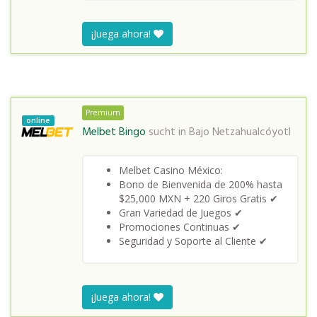
¡Juega ahora!
Premium
online
Melbet Bingo
sucht in
Bajo Netzahualcóyotl
Melbet Casino México:
Bono de Bienvenida de 200% hasta
$25,000 MXN + 220 Giros Gratis ✔
Gran Variedad de Juegos ✔
Promociones Continuas ✔
Seguridad y Soporte al Cliente ✔
¡Juega ahora!