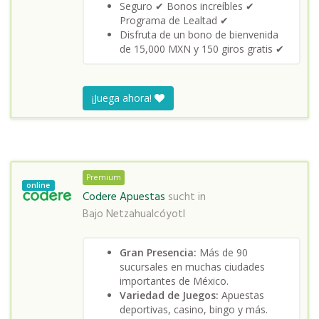
Seguro ✔ Bonos increíbles ✔
Programa de Lealtad ✔
Disfruta de un bono de bienvenida
de 15,000 MXN y 150 giros gratis ✔
¡Juega ahora!
Premium
online
Codere Apuestas
sucht in
Bajo Netzahualcóyotl
Gran Presencia:
Más de 90
sucursales en muchas ciudades
importantes de México.
Variedad de Juegos:
Apuestas
deportivas, casino, bingo y más.