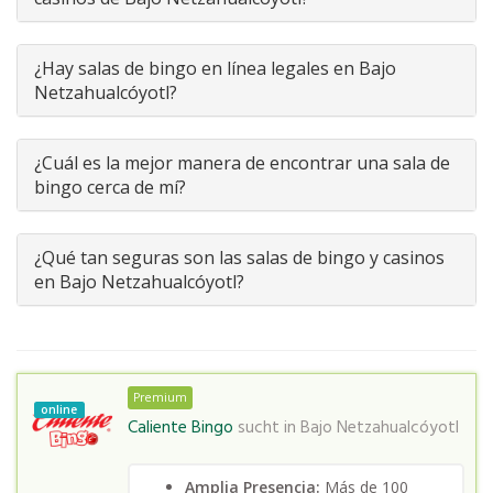
¿Hay salas de bingo en línea legales en Bajo
Netzahualcóyotl?
¿Cuál es la mejor manera de encontrar una sala de
bingo cerca de mí?
¿Qué tan seguras son las salas de bingo y casinos
en Bajo Netzahualcóyotl?
Premium
online
Caliente Bingo
sucht in
Bajo Netzahualcóyotl
Amplia Presencia:
Más de 100