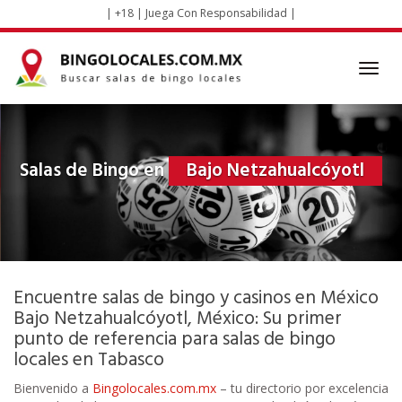
Skip
| +18 | Juega Con Responsabilidad |
to
main
content
Toggl
navig
Salas de Bingo en
Bajo Netzahualcóyotl
Encuentre salas de bingo y casinos en México
Bajo Netzahualcóyotl, México: Su primer
punto de referencia para salas de bingo
locales en Tabasco
Bienvenido a
Bingolocales.com.mx
– tu directorio por excelencia