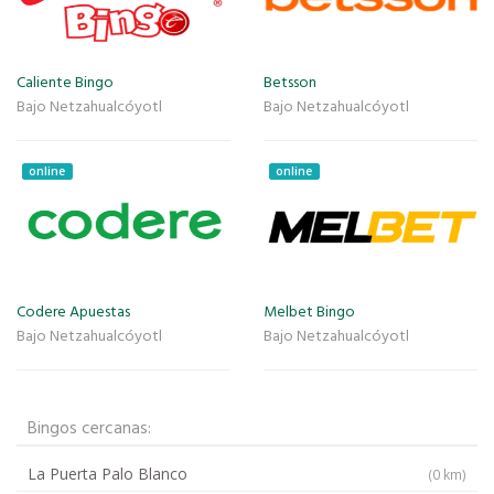
Caliente Bingo
Betsson
Bajo Netzahualcóyotl
Bajo Netzahualcóyotl
online
online
Codere Apuestas
Melbet Bingo
Bajo Netzahualcóyotl
Bajo Netzahualcóyotl
Bingos cercanas:
La Puerta Palo Blanco
(0 km)