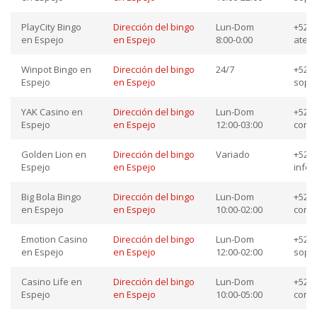
PlayCity Bingo
Dirección del bingo
Lun-Dom
+52 5
en Espejo
en Espejo
8:00-0:00
aten
Winpot Bingo en
Dirección del bingo
24/7
+52 5
Espejo
en Espejo
sopo
YAK Casino en
Dirección del bingo
Lun-Dom
+52 5
Espejo
en Espejo
12:00-03:00
cont
Golden Lion en
Dirección del bingo
Variado
+52 6
Espejo
en Espejo
info
Big Bola Bingo
Dirección del bingo
Lun-Dom
+52 5
en Espejo
en Espejo
10:00-02:00
cont
Emotion Casino
Dirección del bingo
Lun-Dom
+52 2
en Espejo
en Espejo
12:00-02:00
sopo
Casino Life en
Dirección del bingo
Lun-Dom
+52 5
Espejo
en Espejo
10:00-05:00
conta