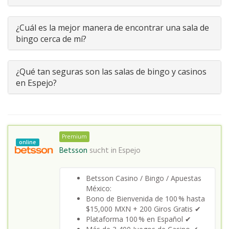
¿Cuál es la mejor manera de encontrar una sala de
bingo cerca de mí?
¿Qué tan seguras son las salas de bingo y casinos
en Espejo?
Premium
online
Betsson
sucht in
Espejo
Betsson Casino / Bingo / Apuestas
México:
Bono de Bienvenida de 100 % hasta
$15,000 MXN + 200 Giros Gratis ✔
Plataforma 100 % en Español ✔