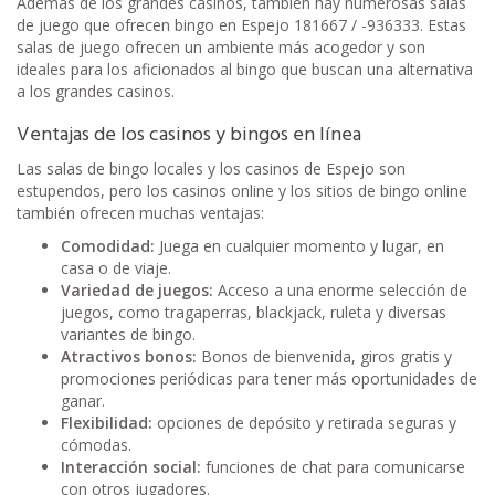
Además de los grandes casinos, también hay numerosas salas
de juego que ofrecen bingo en Espejo 181667 / -936333. Estas
salas de juego ofrecen un ambiente más acogedor y son
ideales para los aficionados al bingo que buscan una alternativa
a los grandes casinos.
Ventajas de los casinos y bingos en línea
Las salas de bingo locales y los casinos de Espejo son
estupendos, pero los casinos online y los sitios de bingo online
también ofrecen muchas ventajas:
Comodidad:
Juega en cualquier momento y lugar, en
casa o de viaje.
Variedad de juegos:
Acceso a una enorme selección de
juegos, como tragaperras, blackjack, ruleta y diversas
variantes de bingo.
Atractivos bonos:
Bonos de bienvenida, giros gratis y
promociones periódicas para tener más oportunidades de
ganar.
Flexibilidad:
opciones de depósito y retirada seguras y
cómodas.
Interacción social:
funciones de chat para comunicarse
con otros jugadores.