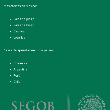
Más ofertas en México:
Salas de juego
Salas de bingo
Casinos
Loterías
Casas de apuestas en otros países:
Colombia
Argentina
Perú
Chile