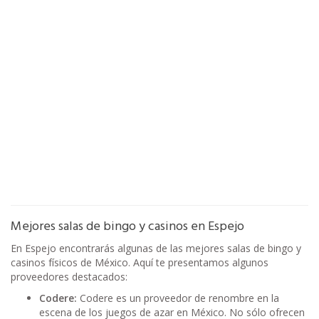
Mejores salas de bingo y casinos en Espejo
En Espejo encontrarás algunas de las mejores salas de bingo y
casinos físicos de México. Aquí te presentamos algunos
proveedores destacados:
Codere:
Codere es un proveedor de renombre en la
escena de los juegos de azar en México. No sólo ofrecen