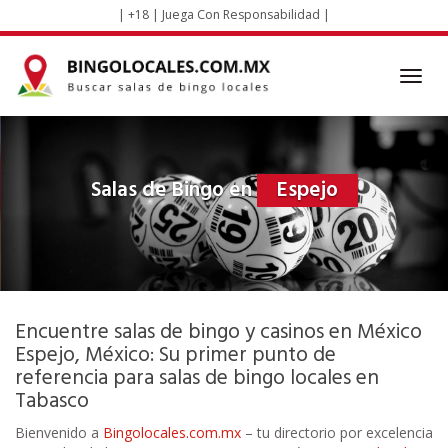
Skip
| +18 | Juega Con Responsabilidad |
to
main
content
Toggl
navig
Salas de Bingo en
Espejo
Encuentre salas de bingo y casinos en México
Espejo, México: Su primer punto de
referencia para salas de bingo locales en
Tabasco
Bienvenido a
Bingolocales.com.mx
– tu directorio por excelencia