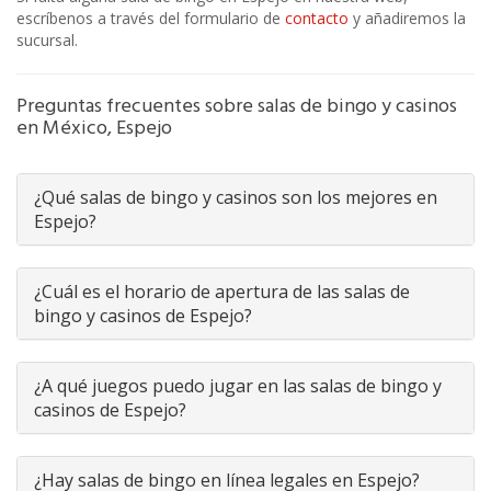
escríbenos a través del formulario de
contacto
y añadiremos la
sucursal.
Preguntas frecuentes sobre salas de bingo y casinos
en México, Espejo
¿Qué salas de bingo y casinos son los mejores en
Espejo?
¿Cuál es el horario de apertura de las salas de
bingo y casinos de Espejo?
¿A qué juegos puedo jugar en las salas de bingo y
casinos de Espejo?
¿Hay salas de bingo en línea legales en Espejo?