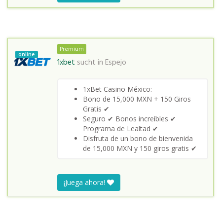
Premium
online
1xbet
sucht in
Espejo
1xBet Casino México:
Bono de 15,000 MXN + 150 Giros
Gratis ✔
Seguro ✔ Bonos increíbles ✔
Programa de Lealtad ✔
Disfruta de un bono de bienvenida
de 15,000 MXN y 150 giros gratis ✔
¡Juega ahora!