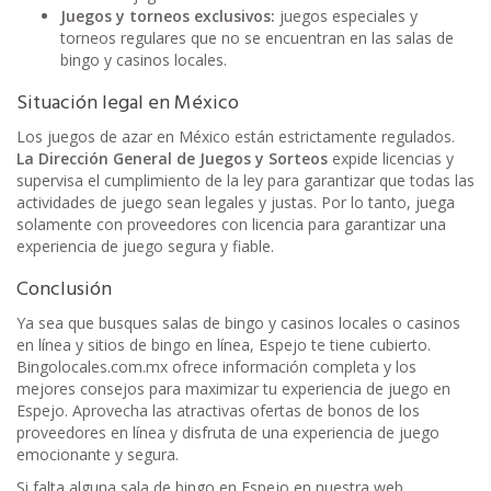
Juegos y torneos exclusivos:
juegos especiales y
torneos regulares que no se encuentran en las salas de
bingo y casinos locales.
Situación legal en México
Los juegos de azar en México están estrictamente regulados.
La Dirección General de Juegos y Sorteos
expide licencias y
supervisa el cumplimiento de la ley para garantizar que todas las
actividades de juego sean legales y justas. Por lo tanto, juega
solamente con proveedores con licencia para garantizar una
experiencia de juego segura y fiable.
Conclusión
Ya sea que busques salas de bingo y casinos locales o casinos
en línea y sitios de bingo en línea, Espejo te tiene cubierto.
Bingolocales.com.mx ofrece información completa y los
mejores consejos para maximizar tu experiencia de juego en
Espejo. Aprovecha las atractivas ofertas de bonos de los
proveedores en línea y disfruta de una experiencia de juego
emocionante y segura.
Si falta alguna sala de bingo en Espejo en nuestra web,