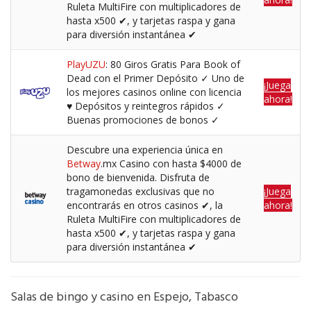
Ruleta MultiFire con multiplicadores de
hasta x500 ✔, y tarjetas raspa y gana
para diversión instantánea ✔
PlayUZU
: 80 Giros Gratis Para Book of
Dead con el Primer Depósito ✓ Uno de
¡Juega
los mejores casinos online con licencia
ahora!
♥ Depósitos y reintegros rápidos ✓
Buenas promociones de bonos ✓
Descubre una experiencia única en
Betway
.mx Casino con hasta $4000 de
bono de bienvenida. Disfruta de
tragamonedas exclusivas que no
¡Juega
encontrarás en otros casinos ✔, la
ahora!
Ruleta MultiFire con multiplicadores de
hasta x500 ✔, y tarjetas raspa y gana
para diversión instantánea ✔
Salas de bingo y casino en Espejo, Tabasco