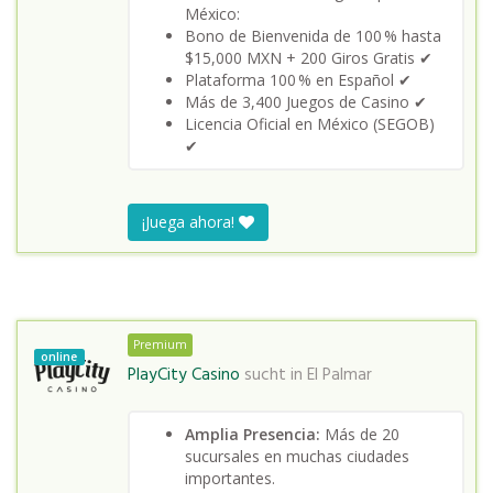
México:
Bono de Bienvenida de 100 % hasta
$15,000 MXN + 200 Giros Gratis ✔
Plataforma 100 % en Español ✔
Más de 3,400 Juegos de Casino ✔
Licencia Oficial en México (SEGOB)
✔
¡Juega ahora!
Premium
online
PlayCity Casino
sucht in
El Palmar
Amplia Presencia:
Más de 20
sucursales en muchas ciudades
importantes.