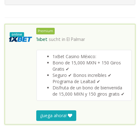
Premium
online
1xbet
sucht in
El Palmar
1xBet Casino México:
Bono de 15,000 MXN + 150 Giros
Gratis ✔
Seguro ✔ Bonos increíbles ✔
Programa de Lealtad ✔
Disfruta de un bono de bienvenida
de 15,000 MXN y 150 giros gratis ✔
¡Juega ahora!