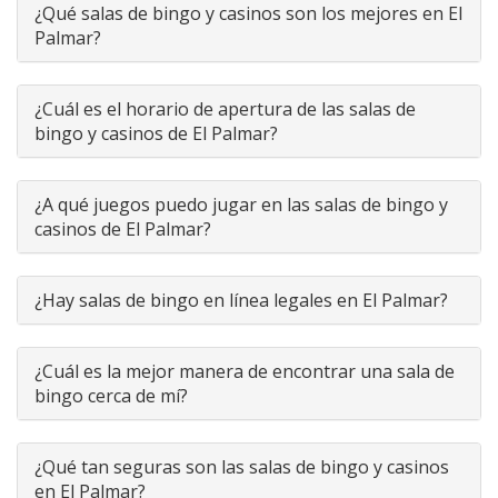
¿Qué salas de bingo y casinos son los mejores en El
Palmar?
¿Cuál es el horario de apertura de las salas de
bingo y casinos de El Palmar?
¿A qué juegos puedo jugar en las salas de bingo y
casinos de El Palmar?
¿Hay salas de bingo en línea legales en El Palmar?
¿Cuál es la mejor manera de encontrar una sala de
bingo cerca de mí?
¿Qué tan seguras son las salas de bingo y casinos
en El Palmar?