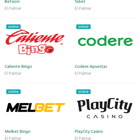
Betsson
1xbet
El Palmar
El Palmar
online
online
Caliente Bingo
Codere Apuestas
El Palmar
El Palmar
online
online
Melbet Bingo
PlayCity Casino
El Palmar
El Palmar