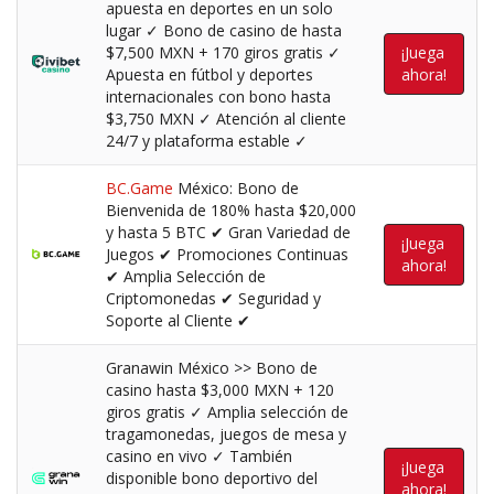
apuesta en deportes en un solo
lugar ✓ Bono de casino de hasta
$7,500 MXN + 170 giros gratis ✓
¡Juega
Apuesta en fútbol y deportes
ahora!
internacionales con bono hasta
$3,750 MXN ✓ Atención al cliente
24/7 y plataforma estable ✓
BC.Game
México: Bono de
Bienvenida de 180% hasta $20,000
y hasta 5 BTC ✔ Gran Variedad de
¡Juega
Juegos ✔ Promociones Continuas
ahora!
✔ Amplia Selección de
Criptomonedas ✔ Seguridad y
Soporte al Cliente ✔
Granawin México >> Bono de
casino hasta $3,000 MXN + 120
giros gratis ✓ Amplia selección de
tragamonedas, juegos de mesa y
casino en vivo ✓ También
¡Juega
disponible bono deportivo del
ahora!