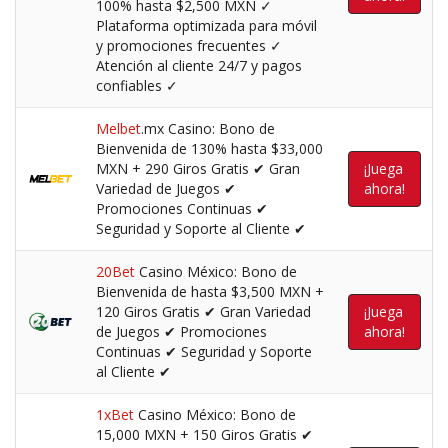
100% hasta $2,500 MXN ✓
Plataforma optimizada para móvil
y promociones frecuentes ✓
Atención al cliente 24/7 y pagos
confiables ✓
Melbet
.mx Casino: Bono de
Bienvenida de 130% hasta $33,000
MXN + 290 Giros Gratis ✔ Gran
¡Juega
Variedad de Juegos ✔
ahora!
Promociones Continuas ✔
Seguridad y Soporte al Cliente ✔
20Bet
Casino México: Bono de
Bienvenida de hasta $3,500 MXN +
120 Giros Gratis ✔ Gran Variedad
¡Juega
de Juegos ✔ Promociones
ahora!
Continuas ✔ Seguridad y Soporte
al Cliente ✔
1xBet
Casino México: Bono de
15,000 MXN + 150 Giros Gratis ✔