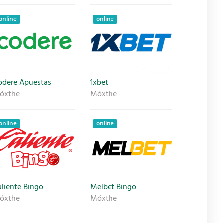
online
online
odere Apuestas
1xbet
óxthe
Móxthe
online
online
aliente Bingo
Melbet Bingo
óxthe
Móxthe