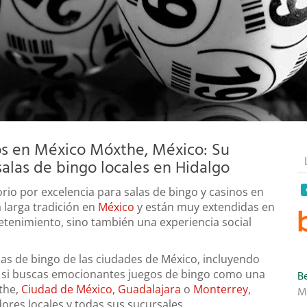
os en México Móxthe, México: Su
alas de bingo locales en Hidalgo
orio por excelencia para salas de bingo y casinos en
 larga tradición en
México
y están muy extendidas en
tenimiento, sino también una experiencia social
las de bingo de las ciudades de México, incluyendo
to si buscas emocionantes juegos de bingo como una
B
the,
Ciudad de México
,
Guadalajara
o
Monterrey
,
M
ores locales y todas sus sucursales.