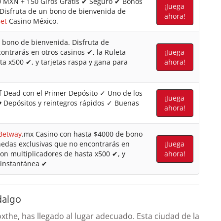
0 MXN + 150 Giros Gratis ✔ Seguro ✔ Bonos
¡Juega
 Disfruta de un bono de bienvenida de
ahora!
et
Casino México.
bono de bienvenida. Disfruta de
ntrarás en otros casinos ✔, la Ruleta
¡Juega
ta x500 ✔, y tarjetas raspa y gana para
ahora!
of Dead con el Primer Depósito ✓ Uno de los
¡Juega
 ♥ Depósitos y reintegros rápidos ✓ Buenas
ahora!
Betway
.mx Casino con hasta $4000 de bono
nedas exclusivas que no encontrarás en
¡Juega
 con multiplicadores de hasta x500 ✔, y
ahora!
n instantánea ✔
dalgo
xthe, has llegado al lugar adecuado. Esta ciudad de la