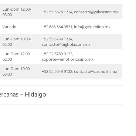
Lun-Dom 12:00-
+52 55 5678 1234, contacto@yakcasino.mx
03:00
Variado
+52 686 564 0531, info@goldenlion.mx
Lun-Dom 10:00-
+52 55 6789 1234,
02:00
contacto@bigbola.com.mx
Lun-Dom 12:00-
+52 22 6789 0123,
02:00
soporte@emotioncasino.mx
Lun-Dom 10:00-
+52 55 5644 9122, contacto@casinolife.mx
05:00
ercanas – Hidalgo