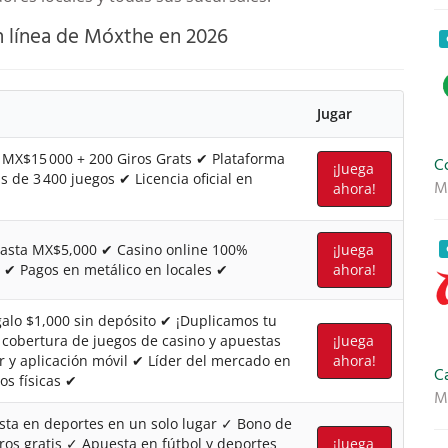
en línea de Móxthe en 2026
Jugar
 MX$15 000 + 200 Giros Grats ✔ Plataforma
C
¡Juega
 de 3 400 juegos ✔ Licencia oficial en
M
ahora!
asta MX$5,000 ✔ Casino online 100%
¡Juega
s ✔ Pagos en metálico en locales ✔
ahora!
alo $1,000 sin depósito ✔ ¡Duplicamos tu
 cobertura de juegos de casino y apuestas
¡Juega
r y aplicación móvil ✔ Líder del mercado en
ahora!
C
s físicas ✔
M
esta en deportes en un solo lugar ✓ Bono de
ros gratis ✓ Apuesta en fútbol y deportes
¡Juega