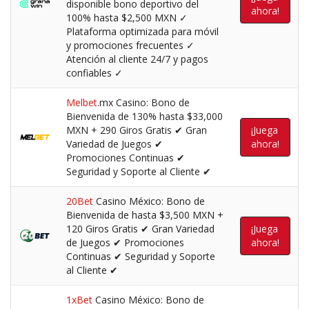
disponible bono deportivo del
ahora!
100% hasta $2,500 MXN ✓
Plataforma optimizada para móvil
y promociones frecuentes ✓
Atención al cliente 24/7 y pagos
confiables ✓
Melbet
.mx Casino: Bono de
Bienvenida de 130% hasta $33,000
MXN + 290 Giros Gratis ✔ Gran
¡Juega
Variedad de Juegos ✔
ahora!
Promociones Continuas ✔
Seguridad y Soporte al Cliente ✔
20Bet
Casino México: Bono de
Bienvenida de hasta $3,500 MXN +
120 Giros Gratis ✔ Gran Variedad
¡Juega
de Juegos ✔ Promociones
ahora!
Continuas ✔ Seguridad y Soporte
al Cliente ✔
1xBet
Casino México: Bono de