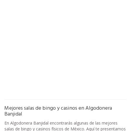
Mejores salas de bingo y casinos en Algodonera
Banjidal
En Algodonera Banjidal encontrarás algunas de las mejores
salas de bingo y casinos físicos de México. Aquí te presentamos