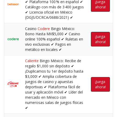
✔ Plataforma 100 % en español ✔
¡Juega
Catálogo con más de 3 400 juegos
ahora!
✔ Licencia oficial en México
(DGJS/DCRCA/0688/2021) ✔
Casino
Codere
Bingo México:
Bono Hasta MX$5,000 ✔ Casino
¡Juega
online 100% español ✔ Ruletas en
ahora!
vivo exclusivas ✔ Pagos en
metálico en locales ✔
Caliente
Bingo México: Recibe de
regalo $1,000 sin depósito ✔
¡Duplicamos tu 1er depósito hasta
$3,000! ✔ Amplia cobertura de
juegos de casino y apuestas
¡Juega
deportivas ✔ Plataforma fácil de
ahora!
usar y aplicación móvil ✔ Líder del
mercado en México con
numerosas salas de juegos físicas
✔