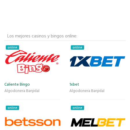
Los mejores casinos y bingos online:
online
online
Caliente Bingo
1xbet
Algodonera Banjidal
Algodonera Banjidal
online
online