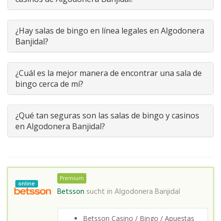
¿Hay salas de bingo en línea legales en Algodonera
Banjidal?
¿Cuál es la mejor manera de encontrar una sala de
bingo cerca de mí?
¿Qué tan seguras son las salas de bingo y casinos
en Algodonera Banjidal?
Premium
online
Betsson
sucht in
Algodonera Banjidal
Betsson Casino / Bingo / Apuestas