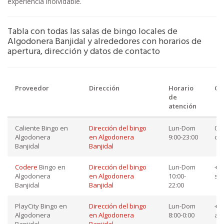
experiencia inolvidable.
Tabla con todas las salas de bingo locales de
Algodonera Banjidal y alrededores con horarios de
apertura, dirección y datos de contacto
Proveedor
Dirección
Horario
Co
de
atención
Caliente Bingo en
Dirección del bingo
Lun-Dom
018
Algodonera
en Algodonera
9:00-23:00
co
Banjidal
Banjidal
Codere
Bingo en
Dirección del bingo
Lun-Dom
+52
Algodonera
en Algodonera
10:00-
so
Banjidal
Banjidal
22:00
PlayCity Bingo en
Dirección del bingo
Lun-Dom
+52
Algodonera
en Algodonera
8:00-0:00
at