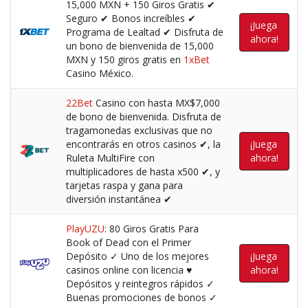
15,000 MXN + 150 Giros Gratis ✔
Seguro ✔ Bonos increíbles ✔
¡Juega
Programa de Lealtad ✔ Disfruta de
ahora!
un bono de bienvenida de 15,000
MXN y 150 giros gratis en
1xBet
Casino México.
22Bet
Casino con hasta MX$7,000
de bono de bienvenida. Disfruta de
tragamonedas exclusivas que no
encontrarás en otros casinos ✔, la
¡Juega
Ruleta MultiFire con
ahora!
multiplicadores de hasta x500 ✔, y
tarjetas raspa y gana para
diversión instantánea ✔
PlayUZU
: 80 Giros Gratis Para
Book of Dead con el Primer
Depósito ✓ Uno de los mejores
¡Juega
casinos online con licencia ♥
ahora!
Depósitos y reintegros rápidos ✓
Buenas promociones de bonos ✓