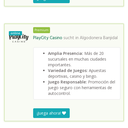
Premium
online
PlayCity Casino
sucht in
Algodonera Banjidal
Amplia Presencia:
Más de 20
sucursales en muchas ciudades
importantes.
Variedad de Juegos:
Apuestas
deportivas, casino y bingo.
Juego Responsable:
Promoción del
juego seguro con herramientas de
autocontrol.
¡Juega ahora!