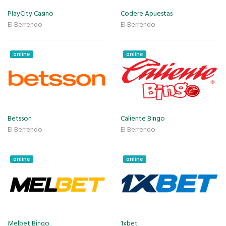
PlayCity Casino
Codere Apuestas
El Berrendo
El Berrendo
online
online
Betsson
Caliente Bingo
El Berrendo
El Berrendo
online
online
Melbet Bingo
1xbet