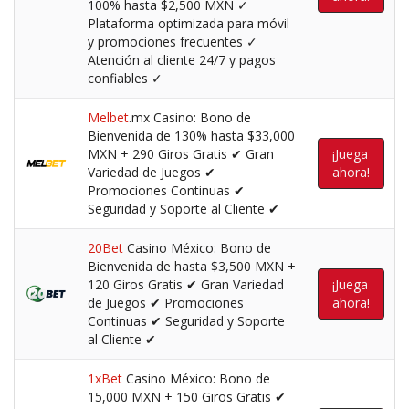
100% hasta $2,500 MXN ✓
Plataforma optimizada para móvil
y promociones frecuentes ✓
Atención al cliente 24/7 y pagos
confiables ✓
Melbet
.mx Casino: Bono de
Bienvenida de 130% hasta $33,000
MXN + 290 Giros Gratis ✔ Gran
¡Juega
Variedad de Juegos ✔
ahora!
Promociones Continuas ✔
Seguridad y Soporte al Cliente ✔
20Bet
Casino México: Bono de
Bienvenida de hasta $3,500 MXN +
120 Giros Gratis ✔ Gran Variedad
¡Juega
de Juegos ✔ Promociones
ahora!
Continuas ✔ Seguridad y Soporte
al Cliente ✔
1xBet
Casino México: Bono de
15,000 MXN + 150 Giros Gratis ✔