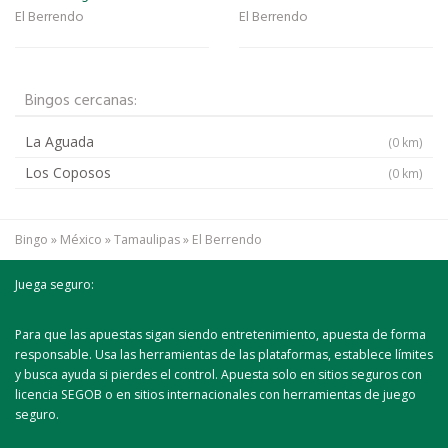
El Berrendo
El Berrendo
Bingos cercanas:
La Aguada
(0 km)
Los Coposos
(0 km)
Bingo
»
México
»
Tamaulipas
»
El Berrendo
Juega seguro:
Para que las apuestas sigan siendo entretenimiento, apuesta de forma
responsable. Usa las herramientas de las plataformas, establece límites
y busca ayuda si pierdes el control. Apuesta solo en sitios seguros con
licencia SEGOB o en sitios internacionales con herramientas de juego
seguro.