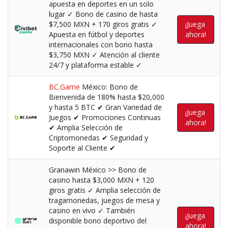
apuesta en deportes en un solo
lugar ✓ Bono de casino de hasta
$7,500 MXN + 170 giros gratis ✓
¡Juega
Apuesta en fútbol y deportes
ahora!
internacionales con bono hasta
$3,750 MXN ✓ Atención al cliente
24/7 y plataforma estable ✓
BC.Game
México: Bono de
Bienvenida de 180% hasta $20,000
y hasta 5 BTC ✔ Gran Variedad de
¡Juega
Juegos ✔ Promociones Continuas
ahora!
✔ Amplia Selección de
Criptomonedas ✔ Seguridad y
Soporte al Cliente ✔
Granawin México >> Bono de
casino hasta $3,000 MXN + 120
giros gratis ✓ Amplia selección de
tragamonedas, juegos de mesa y
casino en vivo ✓ También
¡Juega
disponible bono deportivo del
ahora!