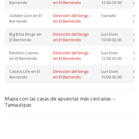
Berrendo
en El Berrendo
12:00-03:00
co
Golden Lion en El
Dirección del bingo
Variado
+52
Berrendo
en El Berrendo
in
Big Bola Bingo en
Dirección del bingo
Lun-Dom
+52
El Berrendo
en El Berrendo
10:00-02:00
co
Emotion Casino
Dirección del bingo
Lun-Dom
+52
en El Berrendo
en El Berrendo
12:00-02:00
so
Casino Life en El
Dirección del bingo
Lun-Dom
+52
Berrendo
en El Berrendo
10:00-05:00
co
Mapa con las casas de apuestas más cercanas –
Tamaulipas