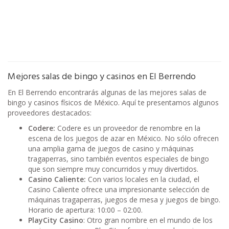
Mejores salas de bingo y casinos en El Berrendo
En El Berrendo encontrarás algunas de las mejores salas de
bingo y casinos físicos de México. Aquí te presentamos algunos
proveedores destacados:
Codere:
Codere es un proveedor de renombre en la
escena de los juegos de azar en México. No sólo ofrecen
una amplia gama de juegos de casino y máquinas
tragaperras, sino también eventos especiales de bingo
que son siempre muy concurridos y muy divertidos.
Casino Caliente:
Con varios locales en la ciudad, el
Casino Caliente ofrece una impresionante selección de
máquinas tragaperras, juegos de mesa y juegos de bingo.
Horario de apertura: 10:00 – 02:00.
PlayCity Casino
: Otro gran nombre en el mundo de los