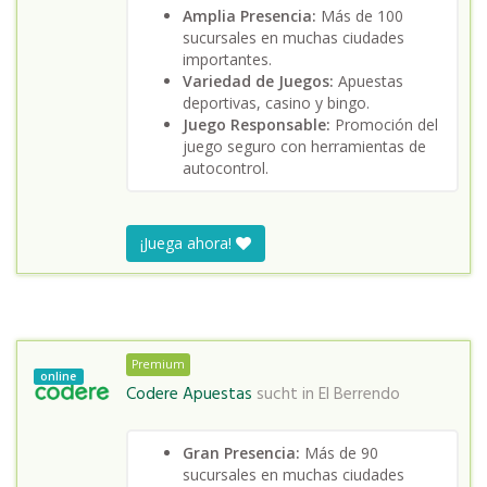
Amplia Presencia:
Más de 100
sucursales en muchas ciudades
importantes.
Variedad de Juegos:
Apuestas
deportivas, casino y bingo.
Juego Responsable:
Promoción del
juego seguro con herramientas de
autocontrol.
¡Juega ahora!
Premium
online
Codere Apuestas
sucht in
El Berrendo
Gran Presencia:
Más de 90
sucursales en muchas ciudades