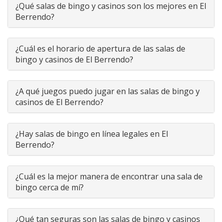
¿Qué salas de bingo y casinos son los mejores en El
Berrendo?
¿Cuál es el horario de apertura de las salas de
bingo y casinos de El Berrendo?
¿A qué juegos puedo jugar en las salas de bingo y
casinos de El Berrendo?
¿Hay salas de bingo en línea legales en El
Berrendo?
¿Cuál es la mejor manera de encontrar una sala de
bingo cerca de mí?
¿Qué tan seguras son las salas de bingo y casinos