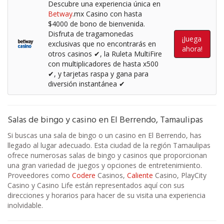
Descubre una experiencia única en
Betway
.mx Casino con hasta
$4000 de bono de bienvenida.
Disfruta de tragamonedas
¡Juega
exclusivas que no encontrarás en
ahora!
otros casinos ✔, la Ruleta MultiFire
con multiplicadores de hasta x500
✔, y tarjetas raspa y gana para
diversión instantánea ✔
Salas de bingo y casino en El Berrendo, Tamaulipas
Si buscas una sala de bingo o un casino en El Berrendo, has
llegado al lugar adecuado. Esta ciudad de la región Tamaulipas
ofrece numerosas salas de bingo y casinos que proporcionan
una gran variedad de juegos y opciones de entretenimiento.
Proveedores como
Codere
Casinos,
Caliente
Casino, PlayCity
Casino y Casino Life están representados aquí con sus
direcciones y horarios para hacer de su visita una experiencia
inolvidable.