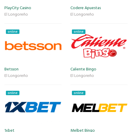
PlayCity Casino
Codere Apuestas
El Longoreño
El Longoreño
online
online
Betsson
Caliente Bingo
El Longoreño
El Longoreño
online
online
1xbet
Melbet Bingo