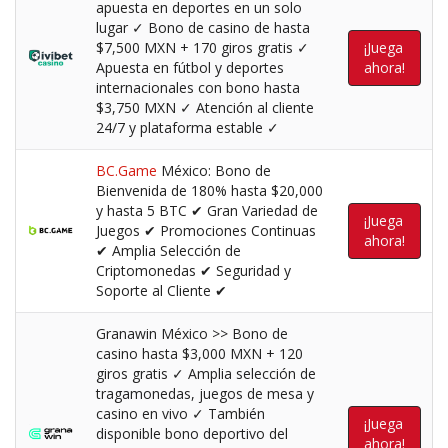
apuesta en deportes en un solo
lugar ✓ Bono de casino de hasta
$7,500 MXN + 170 giros gratis ✓
¡Juega
Apuesta en fútbol y deportes
ahora!
internacionales con bono hasta
$3,750 MXN ✓ Atención al cliente
24/7 y plataforma estable ✓
BC.Game
México: Bono de
Bienvenida de 180% hasta $20,000
y hasta 5 BTC ✔ Gran Variedad de
¡Juega
Juegos ✔ Promociones Continuas
ahora!
✔ Amplia Selección de
Criptomonedas ✔ Seguridad y
Soporte al Cliente ✔
Granawin México >> Bono de
casino hasta $3,000 MXN + 120
giros gratis ✓ Amplia selección de
tragamonedas, juegos de mesa y
casino en vivo ✓ También
¡Juega
disponible bono deportivo del
ahora!