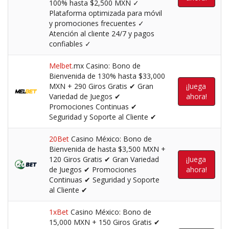
100% hasta $2,500 MXN ✓
Plataforma optimizada para móvil
y promociones frecuentes ✓
Atención al cliente 24/7 y pagos
confiables ✓
Melbet
.mx Casino: Bono de
Bienvenida de 130% hasta $33,000
MXN + 290 Giros Gratis ✔ Gran
¡Juega
Variedad de Juegos ✔
ahora!
Promociones Continuas ✔
Seguridad y Soporte al Cliente ✔
20Bet
Casino México: Bono de
Bienvenida de hasta $3,500 MXN +
120 Giros Gratis ✔ Gran Variedad
¡Juega
de Juegos ✔ Promociones
ahora!
Continuas ✔ Seguridad y Soporte
al Cliente ✔
1xBet
Casino México: Bono de
15,000 MXN + 150 Giros Gratis ✔