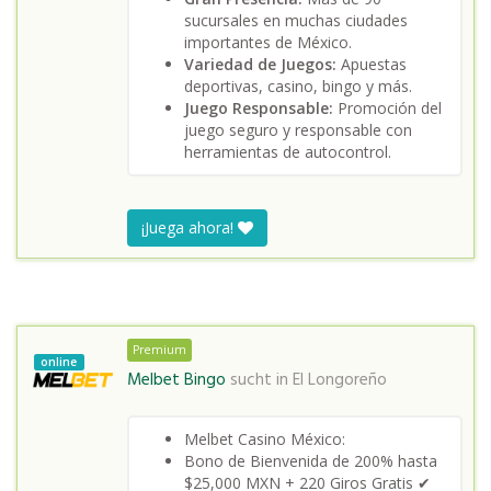
sucursales en muchas ciudades
importantes de México.
Variedad de Juegos:
Apuestas
deportivas, casino, bingo y más.
Juego Responsable:
Promoción del
juego seguro y responsable con
herramientas de autocontrol.
¡Juega ahora!
Premium
online
Melbet Bingo
sucht in
El Longoreño
Melbet Casino México:
Bono de Bienvenida de 200% hasta
$25,000 MXN + 220 Giros Gratis ✔