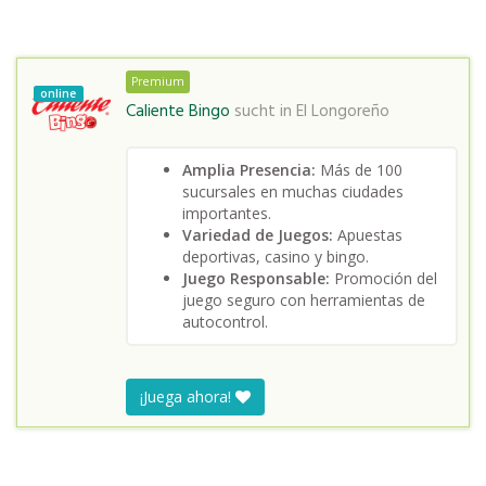
Premium
online
Caliente Bingo
sucht in
El Longoreño
Amplia Presencia:
Más de 100
sucursales en muchas ciudades
importantes.
Variedad de Juegos:
Apuestas
deportivas, casino y bingo.
Juego Responsable:
Promoción del
juego seguro con herramientas de
autocontrol.
¡Juega ahora!