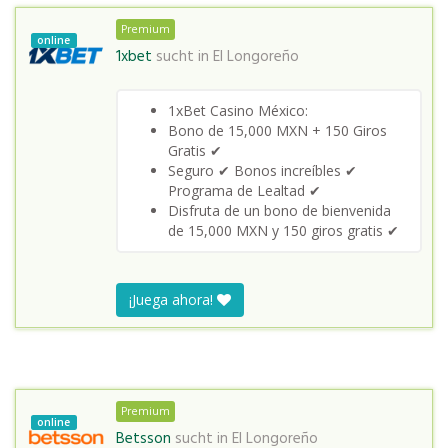
Premium
online
1xbet
sucht in
El Longoreño
1xBet Casino México:
Bono de 15,000 MXN + 150 Giros
Gratis ✔
Seguro ✔ Bonos increíbles ✔
Programa de Lealtad ✔
Disfruta de un bono de bienvenida
de 15,000 MXN y 150 giros gratis ✔
¡Juega ahora!
Premium
online
Betsson
sucht in
El Longoreño