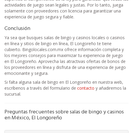
actividades de juego sean legales y justas. Por lo tanto, juega
solamente con proveedores con licencia para garantizar una
experiencia de juego segura y fiable.
Conclusión
Ya sea que busques salas de bingo y casinos locales o casinos
en línea y sitios de bingo en línea, El Longoreño te tiene
cubierto. Bingolocales.com.mx ofrece información completa y
los mejores consejos para maximizar tu experiencia de juego
en El Longoreño. Aprovecha las atractivas ofertas de bonos de
los proveedores en línea y disfruta de una experiencia de juego
emocionante y segura.
Si falta alguna sala de bingo en El Longoreño en nuestra web,
escríbenos a través del formulario de
contacto
y añadiremos la
sucursal.
Preguntas frecuentes sobre salas de bingo y casinos
en México, El Longoreño