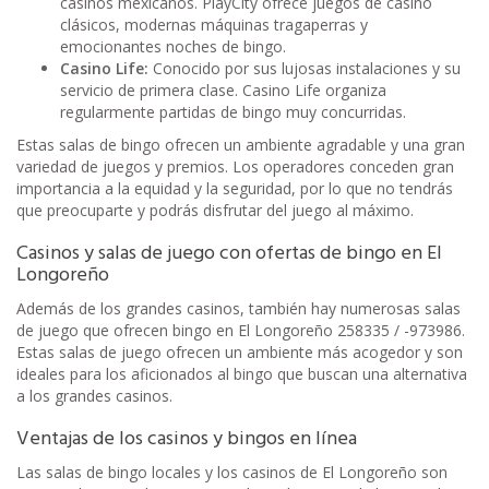
casinos mexicanos. PlayCity ofrece juegos de casino
clásicos, modernas máquinas tragaperras y
emocionantes noches de bingo.
Casino Life:
Conocido por sus lujosas instalaciones y su
servicio de primera clase. Casino Life organiza
regularmente partidas de bingo muy concurridas.
Estas salas de bingo ofrecen un ambiente agradable y una gran
variedad de juegos y premios. Los operadores conceden gran
importancia a la equidad y la seguridad, por lo que no tendrás
que preocuparte y podrás disfrutar del juego al máximo.
Casinos y salas de juego con ofertas de bingo en El
Longoreño
Además de los grandes casinos, también hay numerosas salas
de juego que ofrecen bingo en El Longoreño 258335 / -973986.
Estas salas de juego ofrecen un ambiente más acogedor y son
ideales para los aficionados al bingo que buscan una alternativa
a los grandes casinos.
Ventajas de los casinos y bingos en línea
Las salas de bingo locales y los casinos de El Longoreño son