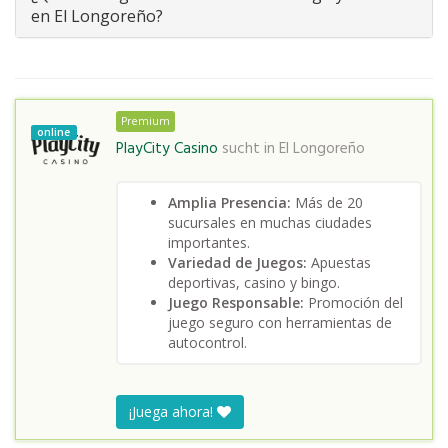
en El Longoreño?
Premium
online
PlayCity Casino
sucht in
El Longoreño
Amplia Presencia:
Más de 20
sucursales en muchas ciudades
importantes.
Variedad de Juegos:
Apuestas
deportivas, casino y bingo.
Juego Responsable:
Promoción del
juego seguro con herramientas de
autocontrol.
¡Juega ahora!