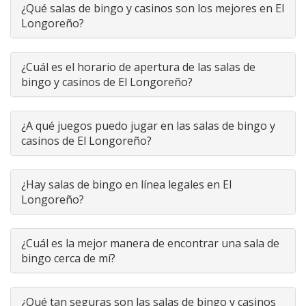
¿Qué salas de bingo y casinos son los mejores en El
Longoreño?
¿Cuál es el horario de apertura de las salas de
bingo y casinos de El Longoreño?
¿A qué juegos puedo jugar en las salas de bingo y
casinos de El Longoreño?
¿Hay salas de bingo en línea legales en El
Longoreño?
¿Cuál es la mejor manera de encontrar una sala de
bingo cerca de mí?
¿Qué tan seguras son las salas de bingo y casinos