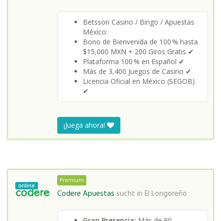
Betsson Casino / Bingo / Apuestas
México:
Bono de Bienvenida de 100 % hasta
$15,000 MXN + 200 Giros Gratis ✔
Plataforma 100 % en Español ✔
Más de 3,400 Juegos de Casino ✔
Licencia Oficial en México (SEGOB)
✔
¡Juega ahora!
Premium
online
Codere Apuestas
sucht in
El Longoreño
Gran Presencia:
Más de 90