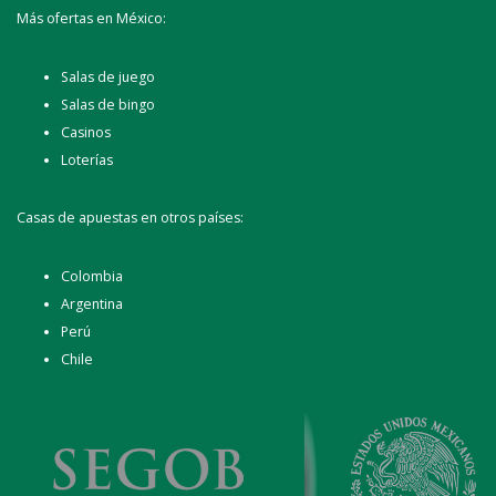
Más ofertas en México:
Salas de juego
Salas de bingo
Casinos
Loterías
Casas de apuestas en otros países:
Colombia
Argentina
Perú
Chile