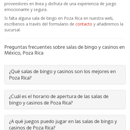
proveedores en línea y disfruta de una experiencia de juego
emocionante y segura.
Si falta alguna sala de bingo en Poza Rica en nuestra web,
escríbenos a través del formulario de
contacto
y añadiremos la
sucursal.
Preguntas frecuentes sobre salas de bingo y casinos en
México, Poza Rica
¿Qué salas de bingo y casinos son los mejores en
Poza Rica?
¿Cuál es el horario de apertura de las salas de
bingo y casinos de Poza Rica?
¿A qué juegos puedo jugar en las salas de bingo y
casinos de Poza Rica?