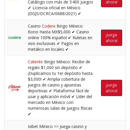
Catálogo con más de 3 400 juegos
ahora!
✔ Licencia oficial en México
(DGJS/DCRCA/0688/2021) ✔
Casino
Codere
Bingo México:
Bono Hasta MX$5,000 ✔ Casino
¡Juega
online 100% español ✔ Ruletas en
ahora!
vivo exclusivas ✔ Pagos en
metálico en locales ✔
Caliente
Bingo México: Recibe de
regalo $1,000 sin depósito ✔
¡Duplicamos tu 1er depósito hasta
$3,000! ✔ Amplia cobertura de
juegos de casino y apuestas
¡Juega
deportivas ✔ Plataforma fácil de
ahora!
usar y aplicación móvil ✔ Líder del
mercado en México con
numerosas salas de juegos físicas
✔
Ivibet México >> Juega casino y