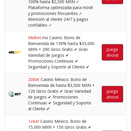
100% hasta $2,500 MXN ✓
Plataforma optimizada para móvil
y promociones frecuentes ✓
Atención al cliente 24/7 y pagos
confiables ✓
Melbet
.mx Casino: Bono de
Bienvenida de 130% hasta $33,000
MXN + 290 Giros Gratis ✔ Gran
¡Juega
Variedad de Juegos ✔
ahora!
Promociones Continuas ✔
Seguridad y Soporte al Cliente ✔
20Bet
Casino México: Bono de
Bienvenida de hasta $3,500 MXN +
120 Giros Gratis ✔ Gran Variedad
¡Juega
de Juegos ✔ Promociones
ahora!
Continuas ✔ Seguridad y Soporte
al Cliente ✔
1xBet
Casino México: Bono de
15,000 MXN + 150 Giros Gratis ✔