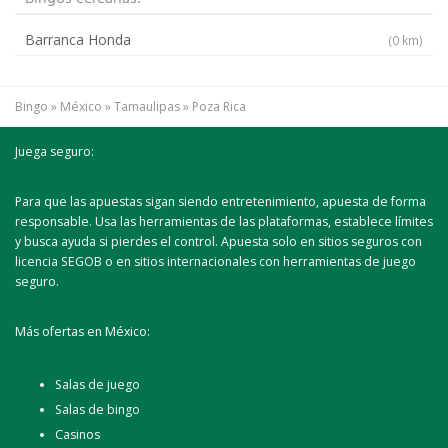
Barranca Honda
(0 km)
Bingo
»
México
»
Tamaulipas
»
Poza Rica
Juega seguro:
Para que las apuestas sigan siendo entretenimiento, apuesta de forma
responsable. Usa las herramientas de las plataformas, establece límites
y busca ayuda si pierdes el control. Apuesta solo en sitios seguros con
licencia SEGOB o en sitios internacionales con herramientas de juego
seguro.
Más ofertas en México:
Salas de juego
Salas de bingo
Casinos