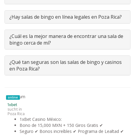
¿Hay salas de bingo en línea legales en Poza Rica?
¿Cuál es la mejor manera de encontrar una sala de
bingo cerca de mí?
¿Qué tan seguras son las salas de bingo y casinos
en Poza Rica?
Premium
online
1xbet
sucht in
Poza Rica
1xBet Casino México:
Bono de 15,000 MXN + 150 Giros Gratis ✔
Seguro ✔ Bonos increíbles ✔ Programa de Lealtad ✔