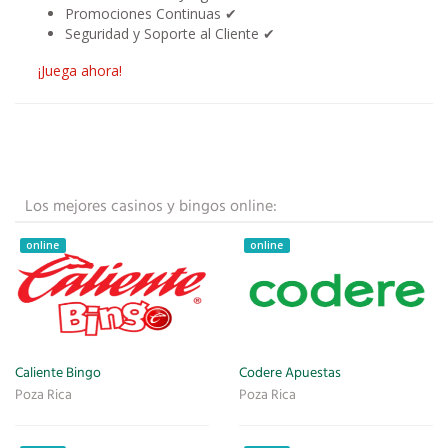
Promociones Continuas ✔
Seguridad y Soporte al Cliente ✔
¡Juega ahora!
Los mejores casinos y bingos online:
online
online
Caliente Bingo
Codere Apuestas
Poza Rica
Poza Rica