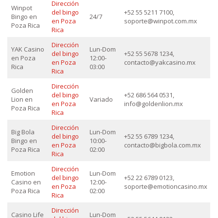
Dirección
Winpot
del bingo
+52 55 5211 7100,
Bingo en
24/7
en Poza
soporte@winpot.com.mx
Poza Rica
Rica
Dirección
YAK Casino
Lun-Dom
del bingo
+52 55 5678 1234,
en Poza
12:00-
en Poza
contacto@yakcasino.mx
Rica
03:00
Rica
Dirección
Golden
del bingo
+52 686 564 0531,
Lion en
Variado
en Poza
info@goldenlion.mx
Poza Rica
Rica
Dirección
Big Bola
Lun-Dom
del bingo
+52 55 6789 1234,
Bingo en
10:00-
en Poza
contacto@bigbola.com.mx
Poza Rica
02:00
Rica
Dirección
Emotion
Lun-Dom
del bingo
+52 22 6789 0123,
Casino en
12:00-
en Poza
soporte@emotioncasino.mx
Poza Rica
02:00
Rica
Dirección
Casino Life
Lun-Dom