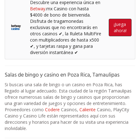
Descubre una experiencia única en
Betway
.mx Casino con hasta
$4000 de bono de bienvenida.
Disfruta de tragamonedas
¡Juega
exclusivas que no encontrarás en
ahora!
otros casinos ✔, la Ruleta MultiFire
con multiplicadores de hasta x500
✔, y tarjetas raspa y gana para
diversión instantánea ✔
Salas de bingo y casino en Poza Rica, Tamaulipas
Si buscas una sala de bingo o un casino en Poza Rica, has
llegado al lugar adecuado. Esta ciudad de la región Tamaulipas
ofrece numerosas salas de bingo y casinos que proporcionan
una gran variedad de juegos y opciones de entretenimiento.
Proveedores como
Codere
Casinos,
Caliente
Casino, PlayCity
Casino y Casino Life están representados aquí con sus
direcciones y horarios para hacer de su visita una experiencia
inolvidable.