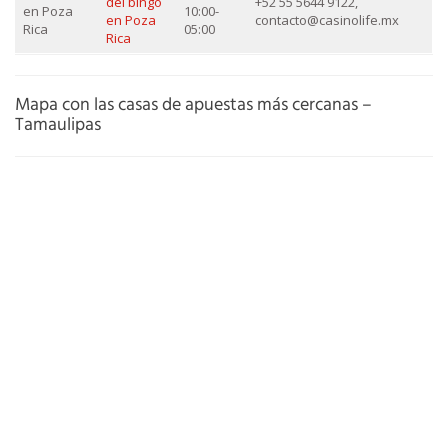
del bingo
+52 55 5644 9122,
en Poza
10:00-
en Poza
contacto@casinolife.mx
Rica
05:00
Rica
Mapa con las casas de apuestas más cercanas –
Tamaulipas