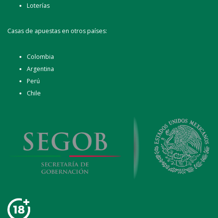
Loterías
Casas de apuestas en otros países:
Colombia
Argentina
Perú
Chile