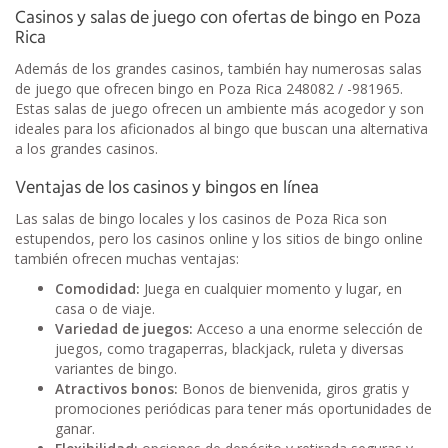
Casinos y salas de juego con ofertas de bingo en Poza
Rica
Además de los grandes casinos, también hay numerosas salas
de juego que ofrecen bingo en Poza Rica 248082 / -981965.
Estas salas de juego ofrecen un ambiente más acogedor y son
ideales para los aficionados al bingo que buscan una alternativa
a los grandes casinos.
Ventajas de los casinos y bingos en línea
Las salas de bingo locales y los casinos de Poza Rica son
estupendos, pero los casinos online y los sitios de bingo online
también ofrecen muchas ventajas:
Comodidad:
Juega en cualquier momento y lugar, en
casa o de viaje.
Variedad de juegos:
Acceso a una enorme selección de
juegos, como tragaperras, blackjack, ruleta y diversas
variantes de bingo.
Atractivos bonos:
Bonos de bienvenida, giros gratis y
promociones periódicas para tener más oportunidades de
ganar.