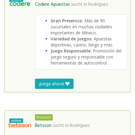
Codere Apuestas
sucht in
Rodríguez
Gran Presencia:
Más de 90
sucursales en muchas ciudades
importantes de México.
Variedad de Juegos:
Apuestas
deportivas, casino, bingo y más.
Juego Responsable:
Promoción del
juego seguro y responsable con
herramientas de autocontrol.
¡Juega ahora!
Premium
online
Betsson
sucht in
Rodríguez