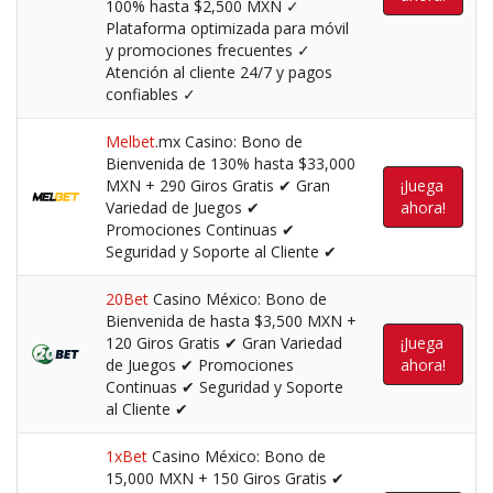
100% hasta $2,500 MXN ✓
Plataforma optimizada para móvil
y promociones frecuentes ✓
Atención al cliente 24/7 y pagos
confiables ✓
Melbet
.mx Casino: Bono de
Bienvenida de 130% hasta $33,000
MXN + 290 Giros Gratis ✔ Gran
¡Juega
Variedad de Juegos ✔
ahora!
Promociones Continuas ✔
Seguridad y Soporte al Cliente ✔
20Bet
Casino México: Bono de
Bienvenida de hasta $3,500 MXN +
120 Giros Gratis ✔ Gran Variedad
¡Juega
de Juegos ✔ Promociones
ahora!
Continuas ✔ Seguridad y Soporte
al Cliente ✔
1xBet
Casino México: Bono de
15,000 MXN + 150 Giros Gratis ✔