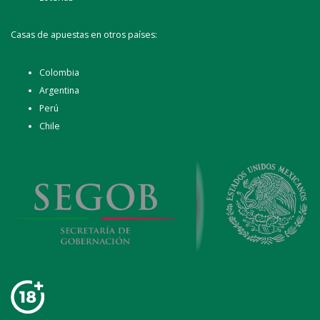
Casas de apuestas en otros países:
Colombia
Argentina
Perú
Chile