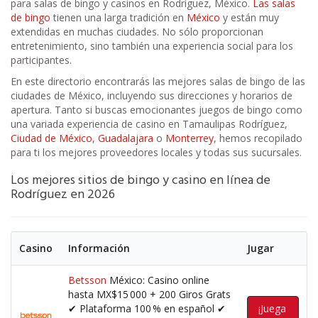
para salas de bingo y casinos en Rodríguez, México.
Las salas
de bingo
tienen una larga tradición en
México
y están muy
extendidas en muchas ciudades. No sólo proporcionan
entretenimiento, sino también una experiencia social para los
participantes.
En este directorio encontrarás las mejores salas de bingo de las
ciudades de México, incluyendo sus direcciones y horarios de
apertura. Tanto si buscas emocionantes juegos de bingo como
una variada experiencia de casino en Tamaulipas Rodríguez,
Ciudad de México
,
Guadalajara
o
Monterrey
, hemos recopilado
para ti los mejores proveedores locales y todas sus sucursales.
Los mejores sitios de bingo y casino en línea de
Rodríguez en 2026
Casino
Información
Jugar
Betsson
México: Casino online
hasta MX$15 000 + 200 Giros Grats
✔ Plataforma 100 % en español ✔
¡Juega