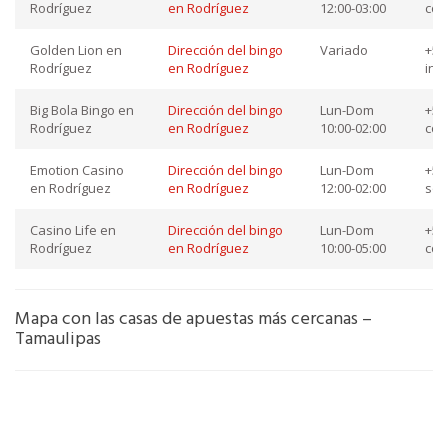
Rodríguez
en Rodríguez
12:00-03:00
con
Golden Lion en
Dirección del bingo
Variado
+52
Rodríguez
en Rodríguez
inf
Big Bola Bingo en
Dirección del bingo
Lun-Dom
+52
Rodríguez
en Rodríguez
10:00-02:00
con
Emotion Casino
Dirección del bingo
Lun-Dom
+52
en Rodríguez
en Rodríguez
12:00-02:00
sop
Casino Life en
Dirección del bingo
Lun-Dom
+52
Rodríguez
en Rodríguez
10:00-05:00
con
Mapa con las casas de apuestas más cercanas –
Tamaulipas