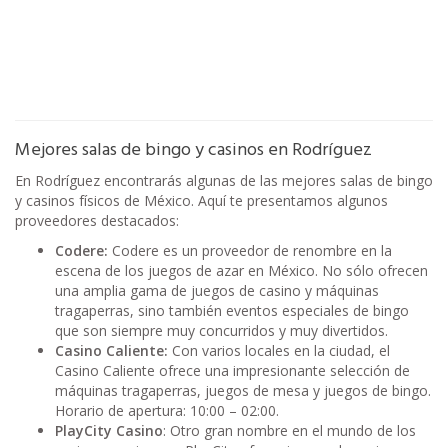
Mejores salas de bingo y casinos en Rodríguez
En Rodríguez encontrarás algunas de las mejores salas de bingo
y casinos físicos de México. Aquí te presentamos algunos
proveedores destacados:
Codere:
Codere es un proveedor de renombre en la
escena de los juegos de azar en México. No sólo ofrecen
una amplia gama de juegos de casino y máquinas
tragaperras, sino también eventos especiales de bingo
que son siempre muy concurridos y muy divertidos.
Casino Caliente:
Con varios locales en la ciudad, el
Casino Caliente ofrece una impresionante selección de
máquinas tragaperras, juegos de mesa y juegos de bingo.
Horario de apertura: 10:00 – 02:00.
PlayCity Casino
: Otro gran nombre en el mundo de los