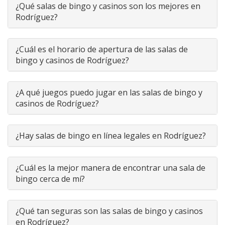
¿Qué salas de bingo y casinos son los mejores en
Rodríguez?
¿Cuál es el horario de apertura de las salas de
bingo y casinos de Rodríguez?
¿A qué juegos puedo jugar en las salas de bingo y
casinos de Rodríguez?
¿Hay salas de bingo en línea legales en Rodríguez?
¿Cuál es la mejor manera de encontrar una sala de
bingo cerca de mí?
¿Qué tan seguras son las salas de bingo y casinos
en Rodríguez?