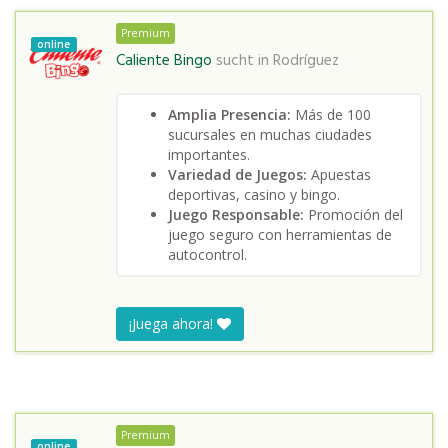
Premium
online
Caliente Bingo
sucht in
Rodríguez
Amplia Presencia:
Más de 100
sucursales en muchas ciudades
importantes.
Variedad de Juegos:
Apuestas
deportivas, casino y bingo.
Juego Responsable:
Promoción del
juego seguro con herramientas de
autocontrol.
¡Juega ahora!
Premium
online