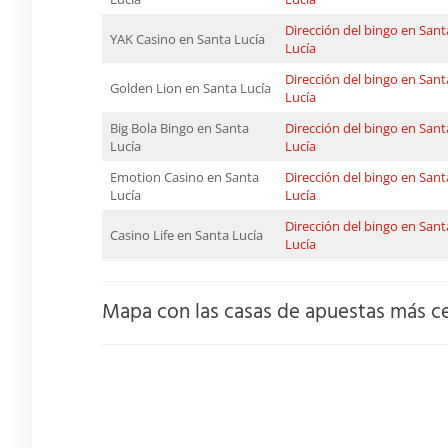
Dirección del bingo en Sant
YAK Casino en Santa Lucía
Lucía
Dirección del bingo en Sant
Golden Lion en Santa Lucía
Lucía
Big Bola Bingo en Santa
Dirección del bingo en Sant
Lucía
Lucía
Emotion Casino en Santa
Dirección del bingo en Sant
Lucía
Lucía
Dirección del bingo en Sant
Casino Life en Santa Lucía
Lucía
Mapa con las casas de apuestas más c