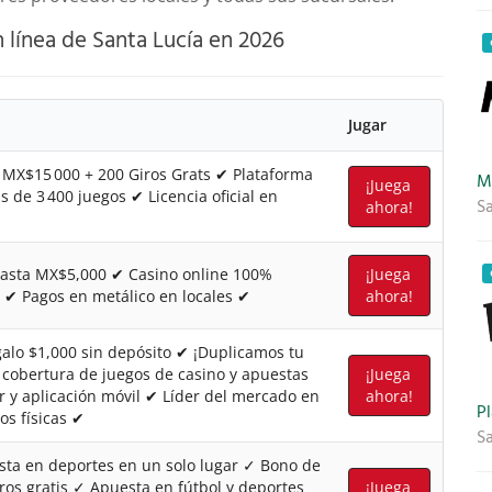
n línea de Santa Lucía en 2026
Jugar
 MX$15 000 + 200 Giros Grats ✔ Plataforma
M
¡Juega
 de 3 400 juegos ✔ Licencia oficial en
S
ahora!
asta MX$5,000 ✔ Casino online 100%
¡Juega
s ✔ Pagos en metálico en locales ✔
ahora!
alo $1,000 sin depósito ✔ ¡Duplicamos tu
 cobertura de juegos de casino y apuestas
¡Juega
r y aplicación móvil ✔ Líder del mercado en
ahora!
P
s físicas ✔
S
esta en deportes en un solo lugar ✓ Bono de
ros gratis ✓ Apuesta en fútbol y deportes
¡Juega