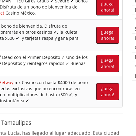
0 MXN + 150 Giros Gratis ✔ Seguro ✔ Bonos
¡Juega
 Disfruta de un bono de bienvenida de
ahora!
et
Casino México.
bono de bienvenida. Disfruta de
ntrarás en otros casinos ✔, la Ruleta
¡Juega
ta x500 ✔, y tarjetas raspa y gana para
ahora!
of Dead con el Primer Depósito ✓ Uno de los
¡Juega
 ♥ Depósitos y reintegros rápidos ✓ Buenas
ahora!
Betway
.mx Casino con hasta $4000 de bono
nedas exclusivas que no encontrarás en
¡Juega
 con multiplicadores de hasta x500 ✔, y
ahora!
n instantánea ✔
, Tamaulipas
nta Lucía, has llegado al lugar adecuado. Esta ciudad