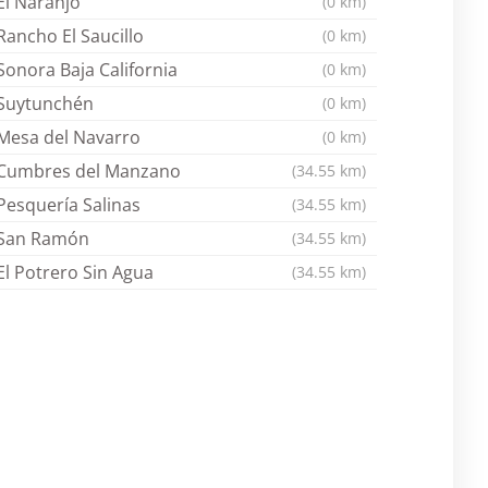
El Naranjo
(0 km)
Rancho El Saucillo
(0 km)
Sonora Baja California
(0 km)
Suytunchén
(0 km)
Mesa del Navarro
(0 km)
Cumbres del Manzano
(34.55 km)
Pesquería Salinas
(34.55 km)
San Ramón
(34.55 km)
El Potrero Sin Agua
(34.55 km)