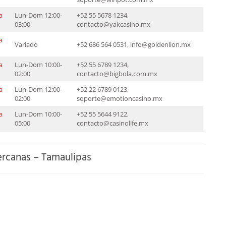
a
Lun-Dom 12:00-
+52 55 5678 1234,
03:00
contacto@yakcasino.mx
a
Variado
+52 686 564 0531, info@goldenlion.mx
a
Lun-Dom 10:00-
+52 55 6789 1234,
02:00
contacto@bigbola.com.mx
a
Lun-Dom 12:00-
+52 22 6789 0123,
02:00
soporte@emotioncasino.mx
a
Lun-Dom 10:00-
+52 55 5644 9122,
05:00
contacto@casinolife.mx
ercanas – Tamaulipas