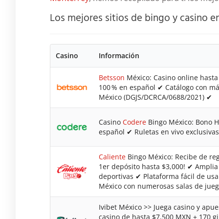
Los mejores sitios de bingo y casino e
Casino
Información
Betsson
México: Casino online hasta
100 % en español ✔ Catálogo con más
México (DGJS/DCRCA/0688/2021) ✔
Casino
Codere
Bingo México: Bono H
español ✔ Ruletas en vivo exclusiva
Caliente
Bingo México: Recibe de reg
1er depósito hasta $3,000! ✔ Amplia
deportivas ✔ Plataforma fácil de usa
México con numerosas salas de juego
Ivibet México >> Juega casino y apu
casino de hasta $7,500 MXN + 170 gi