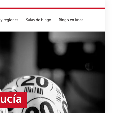
y regiones
Salas de bingo
Bingo en línea
ucía