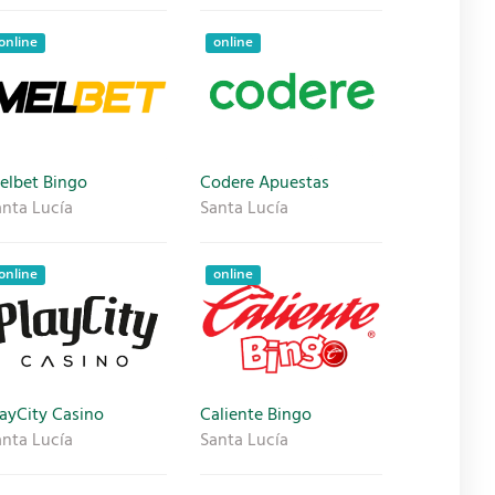
online
online
elbet Bingo
Codere Apuestas
anta Lucía
Santa Lucía
online
online
layCity Casino
Caliente Bingo
anta Lucía
Santa Lucía