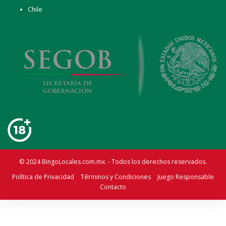
Chile
© 2024 BingoLocales.com.mx. - Todos los derechos reservados.
Política de Privacidad
Términos y Condiciones
Juego Responsable
Contacto