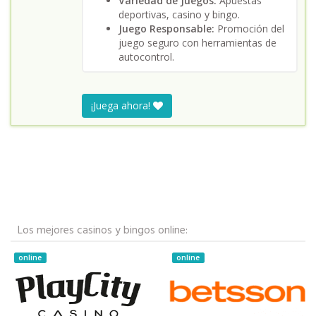
Variedad de Juegos:
Apuestas
deportivas, casino y bingo.
Juego Responsable:
Promoción del
juego seguro con herramientas de
autocontrol.
¡Juega ahora!
Los mejores casinos y bingos online:
online
online