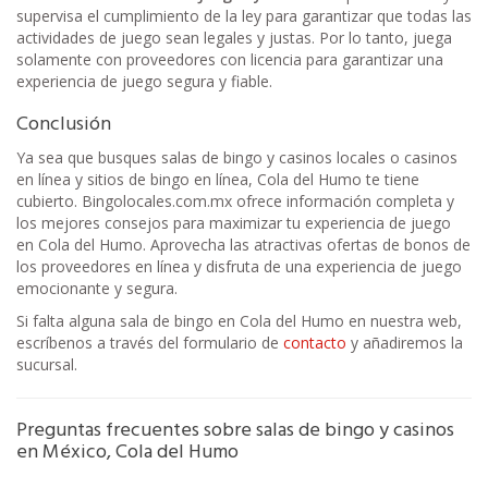
supervisa el cumplimiento de la ley para garantizar que todas las
actividades de juego sean legales y justas. Por lo tanto, juega
solamente con proveedores con licencia para garantizar una
experiencia de juego segura y fiable.
Conclusión
Ya sea que busques salas de bingo y casinos locales o casinos
en línea y sitios de bingo en línea, Cola del Humo te tiene
cubierto. Bingolocales.com.mx ofrece información completa y
los mejores consejos para maximizar tu experiencia de juego
en Cola del Humo. Aprovecha las atractivas ofertas de bonos de
los proveedores en línea y disfruta de una experiencia de juego
emocionante y segura.
Si falta alguna sala de bingo en Cola del Humo en nuestra web,
escríbenos a través del formulario de
contacto
y añadiremos la
sucursal.
Preguntas frecuentes sobre salas de bingo y casinos
en México, Cola del Humo