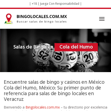
Skip
| +18 | Juega Con Responsabilidad |
to
main
content
Toggl
navig
Salas de Bingo en
Cola del Humo
Encuentre salas de bingo y casinos en México
Cola del Humo, México: Su primer punto de
referencia para salas de bingo locales en
Veracruz
Bienvenido a
Bingolocales.com.mx
– tu directorio por excelencia