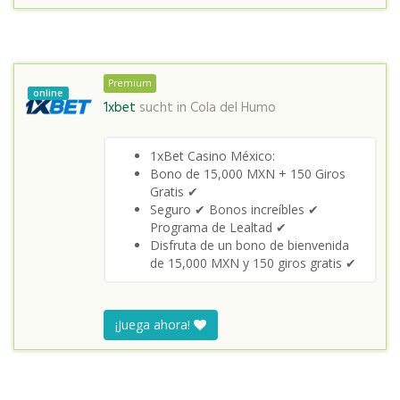
Premium
online
1xbet
sucht in
Cola del Humo
1xBet Casino México:
Bono de 15,000 MXN + 150 Giros
Gratis ✔
Seguro ✔ Bonos increíbles ✔
Programa de Lealtad ✔
Disfruta de un bono de bienvenida
de 15,000 MXN y 150 giros gratis ✔
¡Juega ahora!