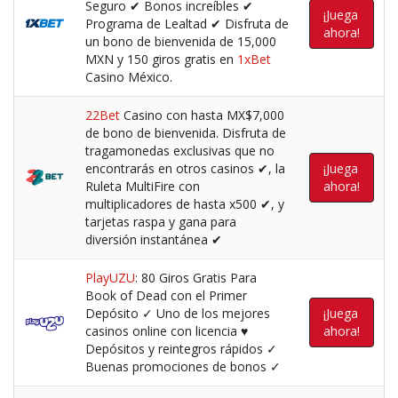
Seguro ✔ Bonos increíbles ✔
¡Juega
Programa de Lealtad ✔ Disfruta de
ahora!
un bono de bienvenida de 15,000
MXN y 150 giros gratis en
1xBet
Casino México.
22Bet
Casino con hasta MX$7,000
de bono de bienvenida. Disfruta de
tragamonedas exclusivas que no
encontrarás en otros casinos ✔, la
¡Juega
Ruleta MultiFire con
ahora!
multiplicadores de hasta x500 ✔, y
tarjetas raspa y gana para
diversión instantánea ✔
PlayUZU
: 80 Giros Gratis Para
Book of Dead con el Primer
Depósito ✓ Uno de los mejores
¡Juega
casinos online con licencia ♥
ahora!
Depósitos y reintegros rápidos ✓
Buenas promociones de bonos ✓