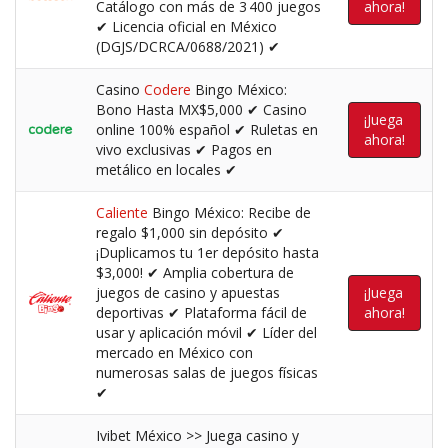
Catálogo con más de 3 400 juegos
ahora!
✔ Licencia oficial en México
(DGJS/DCRCA/0688/2021) ✔
Casino
Codere
Bingo México:
Bono Hasta MX$5,000 ✔ Casino
¡Juega
online 100% español ✔ Ruletas en
ahora!
vivo exclusivas ✔ Pagos en
metálico en locales ✔
Caliente
Bingo México: Recibe de
regalo $1,000 sin depósito ✔
¡Duplicamos tu 1er depósito hasta
$3,000! ✔ Amplia cobertura de
juegos de casino y apuestas
¡Juega
deportivas ✔ Plataforma fácil de
ahora!
usar y aplicación móvil ✔ Líder del
mercado en México con
numerosas salas de juegos físicas
✔
Ivibet México >> Juega casino y