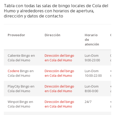
Tabla con todas las salas de bingo locales de Cola del
Humo y alrededores con horarios de apertura,
dirección y datos de contacto
Proveedor
Dirección
Horario
Co
de
atención
Caliente Bingo en
Dirección del bingo
Lun-Dom
018
Cola del Humo
en Cola del Humo
9:00-23:00
co
Codere
Bingo en
Dirección del bingo
Lun-Dom
+52
Cola del Humo
en Cola del Humo
10:00-22:00
so
PlayCity Bingo en
Dirección del bingo
Lun-Dom
+52
Cola del Humo
en Cola del Humo
8:00-0:00
at
Winpot Bingo en
Dirección del bingo
24/7
+52
Cola del Humo
en Cola del Humo
so