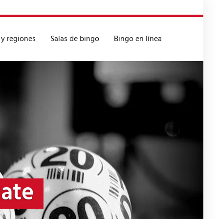
y regiones
Salas de bingo
Bingo en línea
zate