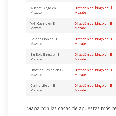
Winpot Bingo en El
Dirección del bingo en El
Mazate
Mazate
YAK Casino en El
Dirección del bingo en El
Mazate
Mazate
Golden Lion en El
Dirección del bingo en El
Mazate
Mazate
Big Bola Bingo en El
Dirección del bingo en El
Mazate
Mazate
Emotion Casino en El
Dirección del bingo en El
Mazate
Mazate
Casino Life en El
Dirección del bingo en El
Mazate
Mazate
Mapa con las casas de apuestas más c