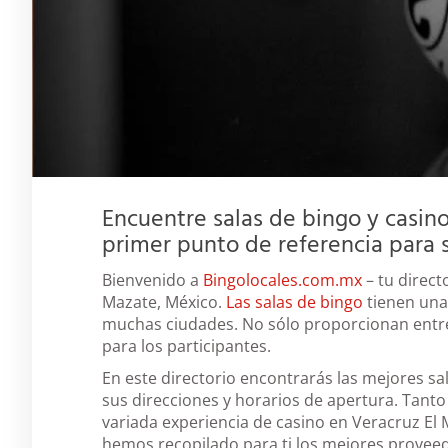
Encuentre salas de bingo y casin
primer punto de referencia para 
Bienvenido a
Bingolocales.com.mx
– tu direct
Mazate, México.
Las salas de bingo
tienen una
muchas ciudades. No sólo proporcionan entre
para los participantes.
En este directorio encontrarás las mejores sa
sus direcciones y horarios de apertura. Tan
variada experiencia de casino en Veracruz El
hemos recopilado para ti los mejores proveed