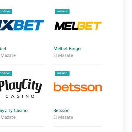
online
online
xbet
Melbet Bingo
l Mazate
El Mazate
online
online
layCity Casino
Betsson
l Mazate
El Mazate