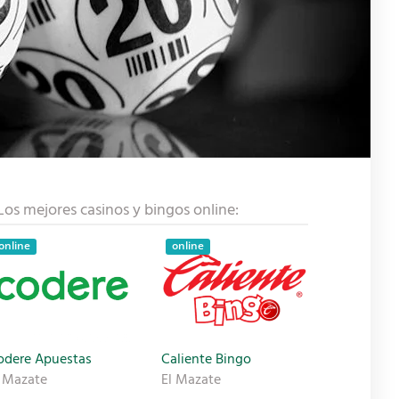
Los mejores casinos y bingos online:
online
online
odere Apuestas
Caliente Bingo
l Mazate
El Mazate