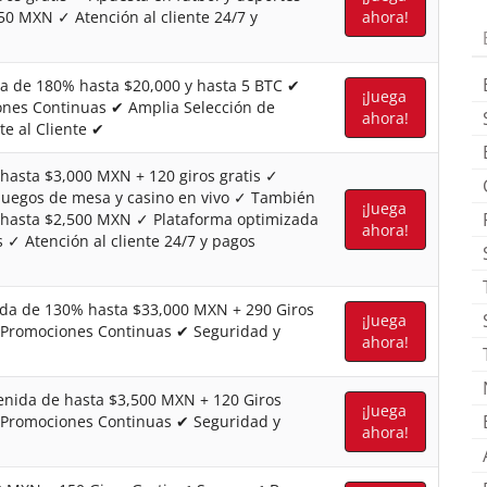
50 MXN ✓ Atención al cliente 24/7 y
ahora!
a de 180% hasta $20,000 y hasta 5 BTC ✔
¡Juega
nes Continuas ✔ Amplia Selección de
ahora!
e al Cliente ✔
hasta $3,000 MXN + 120 giros gratis ✓
juegos de mesa y casino en vivo ✓ También
¡Juega
 hasta $2,500 MXN ✓ Plataforma optimizada
ahora!
 ✓ Atención al cliente 24/7 y pagos
ida de 130% hasta $33,000 MXN + 290 Giros
¡Juega
 Promociones Continuas ✔ Seguridad y
ahora!
enida de hasta $3,500 MXN + 120 Giros
¡Juega
 Promociones Continuas ✔ Seguridad y
ahora!