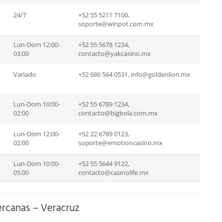
24/7
+52 55 5211 7100,
soporte@winpot.com.mx
Lun-Dom 12:00-
+52 55 5678 1234,
03:00
contacto@yakcasino.mx
Variado
+52 686 564 0531, info@goldenlion.mx
Lun-Dom 10:00-
+52 55 6789 1234,
02:00
contacto@bigbola.com.mx
Lun-Dom 12:00-
+52 22 6789 0123,
02:00
soporte@emotioncasino.mx
Lun-Dom 10:00-
+52 55 5644 9122,
05:00
contacto@casinolife.mx
ercanas – Veracruz