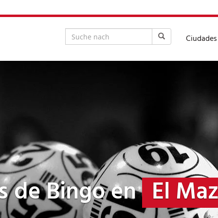
Ciudades 
as de Bingo en
El Ma