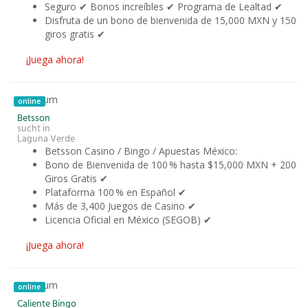
Seguro ✔ Bonos increíbles ✔ Programa de Lealtad ✔
Disfruta de un bono de bienvenida de 15,000 MXN y 150
giros gratis ✔
¡Juega ahora!
Premium
online
Betsson
sucht in
Laguna Verde
Betsson Casino / Bingo / Apuestas México:
Bono de Bienvenida de 100 % hasta $15,000 MXN + 200
Giros Gratis ✔
Plataforma 100 % en Español ✔
Más de 3,400 Juegos de Casino ✔
Licencia Oficial en México (SEGOB) ✔
¡Juega ahora!
Premium
online
Caliente Bingo