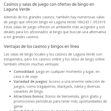
Casinos y salas de juego con ofertas de bingo en
Laguna Verde
Además de los grandes casinos, también hay numerosas salas
de juego que ofrecen bingo en Laguna Verde 186243 / -953319.
Estas salas de juego ofrecen un ambiente más acogedor y son
ideales para los aficionados al bingo que buscan una alternativa
a los grandes casinos.
Ventajas de los casinos y bingos en línea
Las salas de bingo locales y los casinos de Laguna Verde son
estupendos, pero los casinos online y los sitios de bingo online
también ofrecen muchas ventajas:
Comodidad:
Juega en cualquier momento y lugar, en
casa o de viaje.
Variedad de juegos:
Acceso a una enorme selección de
juegos, como tragaperras, blackjack, ruleta y diversas
variantes de bingo.
Atractivos bonos:
Bonos de bienvenida, giros gratis y
promociones periódicas para tener más oportunidades de
ganar.