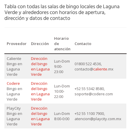
Tabla con todas las salas de bingo locales de Laguna
Verde y alrededores con horarios de apertura,
dirección y datos de contacto
Horario
Proveedor
Dirección
de
Contacto
atención
Caliente
Dirección
Lun-Dom
Bingo en
del bingo
01800 522 4536,
9:00-
Laguna
en Laguna
contacto@
caliente
.mx
23:00
Verde
Verde
Codere
Dirección
Lun-Dom
Bingo en
del bingo
+52 55 5342 8580,
10:00-
Laguna
en Laguna
soporte@codere.com
22:00
Verde
Verde
PlayCity
Dirección
Bingo en
del bingo
Lun-Dom
+52 55 1100 7900,
Laguna
en Laguna
8:00-0:00
atencion@playcity.com.mx
Verde
Verde