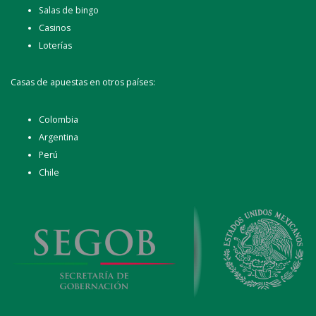
Salas de bingo
Casinos
Loterías
Casas de apuestas en otros países:
Colombia
Argentina
Perú
Chile