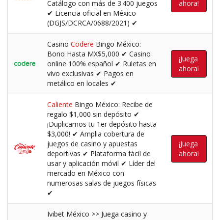
Catálogo con más de 3 400 juegos
ahora!
✔ Licencia oficial en México
(DGJS/DCRCA/0688/2021) ✔
Casino
Codere
Bingo México:
Bono Hasta MX$5,000 ✔ Casino
¡Juega
online 100% español ✔ Ruletas en
ahora!
vivo exclusivas ✔ Pagos en
metálico en locales ✔
Caliente
Bingo México: Recibe de
regalo $1,000 sin depósito ✔
¡Duplicamos tu 1er depósito hasta
$3,000! ✔ Amplia cobertura de
juegos de casino y apuestas
¡Juega
deportivas ✔ Plataforma fácil de
ahora!
usar y aplicación móvil ✔ Líder del
mercado en México con
numerosas salas de juegos físicas
✔
Ivibet México >> Juega casino y