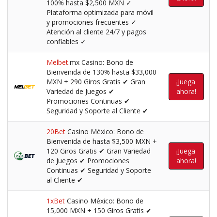
100% hasta $2,500 MXN ✓
Plataforma optimizada para móvil
y promociones frecuentes ✓
Atención al cliente 24/7 y pagos
confiables ✓
Melbet
.mx Casino: Bono de
Bienvenida de 130% hasta $33,000
MXN + 290 Giros Gratis ✔ Gran
¡Juega
Variedad de Juegos ✔
ahora!
Promociones Continuas ✔
Seguridad y Soporte al Cliente ✔
20Bet
Casino México: Bono de
Bienvenida de hasta $3,500 MXN +
120 Giros Gratis ✔ Gran Variedad
¡Juega
de Juegos ✔ Promociones
ahora!
Continuas ✔ Seguridad y Soporte
al Cliente ✔
1xBet
Casino México: Bono de
15,000 MXN + 150 Giros Gratis ✔