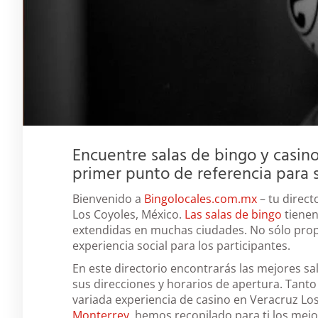
Encuentre salas de bingo y casin
primer punto de referencia para 
Bienvenido a
Bingolocales.com.mx
– tu direct
Los Coyoles, México.
Las salas de bingo
tienen
extendidas en muchas ciudades. No sólo pro
experiencia social para los participantes.
En este directorio encontrarás las mejores sa
sus direcciones y horarios de apertura. Tan
variada experiencia de casino en Veracruz Lo
Monterrey
, hemos recopilado para ti los mej