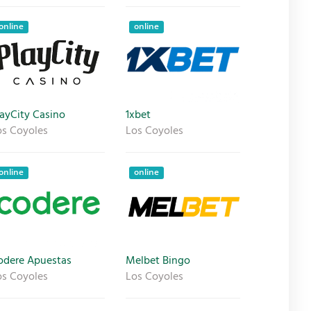
online
online
layCity Casino
1xbet
os Coyoles
Los Coyoles
online
online
odere Apuestas
Melbet Bingo
os Coyoles
Los Coyoles