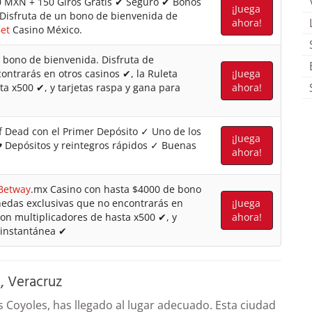
0 MXN + 150 Giros Gratis ✔ Seguro ✔ Bonos
¡Juega
 Disfruta de un bono de bienvenida de
ahora!
et
Casino México.
bono de bienvenida. Disfruta de
ntrarás en otros casinos ✔, la Ruleta
¡Juega
ta x500 ✔, y tarjetas raspa y gana para
ahora!
of Dead con el Primer Depósito ✓ Uno de los
¡Juega
 ♥ Depósitos y reintegros rápidos ✓ Buenas
ahora!
Betway
.mx Casino con hasta $4000 de bono
nedas exclusivas que no encontrarás en
¡Juega
 con multiplicadores de hasta x500 ✔, y
ahora!
n instantánea ✔
, Veracruz
s Coyoles, has llegado al lugar adecuado. Esta ciudad