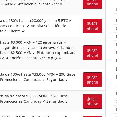
50 MXN ✓ Atención al cliente 24/7 y
ahora!
a de 180% hasta $20,000 y hasta 5 BTC ✔
¡Juega
nes Continuas ✔ Amplia Selección de
ahora!
e al Cliente ✔
hasta $3,000 MXN + 120 giros gratis ✓
juegos de mesa y casino en vivo ✓ También
¡Juega
 hasta $2,500 MXN ✓ Plataforma optimizada
ahora!
 ✓ Atención al cliente 24/7 y pagos
ida de 130% hasta $33,000 MXN + 290 Giros
¡Juega
 Promociones Continuas ✔ Seguridad y
ahora!
enida de hasta $3,500 MXN + 120 Giros
¡Juega
 Promociones Continuas ✔ Seguridad y
ahora!