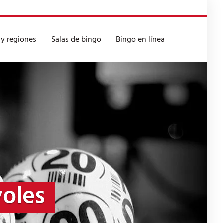
y regiones
Salas de bingo
Bingo en línea
yoles