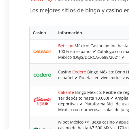
Los mejores sitios de bingo y casino e
Casino
Información
Betsson
México: Casino online hasta
100 % en español ✔ Catálogo con más
México (DGJS/DCRCA/0688/2021) ✔
Casino
Codere
Bingo México: Bono H
español ✔ Ruletas en vivo exclusiva
Caliente
Bingo México: Recibe de reg
1er depósito hasta $3,000! ✔ Amplia
deportivas ✔ Plataforma fácil de usa
México con numerosas salas de juego
Ivibet México >> Juega casino y apu
casino de hasta $7,500 MXN + 170 gi