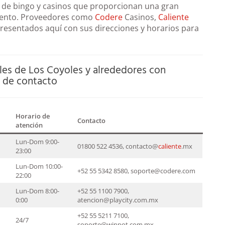
s de bingo y casinos que proporcionan una gran
miento. Proveedores como
Codere
Casinos,
Caliente
epresentados aquí con sus direcciones y horarios para
ales de Los Coyoles y alrededores con
s de contacto
Horario de
Contacto
atención
Lun-Dom 9:00-
01800 522 4536, contacto@
caliente
.mx
23:00
Lun-Dom 10:00-
+52 55 5342 8580, soporte@codere.com
22:00
Lun-Dom 8:00-
+52 55 1100 7900,
0:00
atencion@playcity.com.mx
+52 55 5211 7100,
24/7
soporte@winpot.com.mx