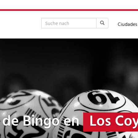
Ciudades 
s de Bingo en
Los Co