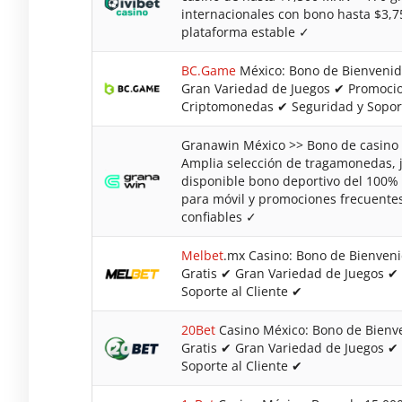
internacionales con bono hasta $3,7
plataforma estable ✓
BC.Game
México: Bono de Bienvenid
Gran Variedad de Juegos ✔ Promocio
Criptomonedas ✔ Seguridad y Soport
Granawin México >> Bono de casino 
Amplia selección de tragamonedas, 
disponible bono deportivo del 100%
para móvil y promociones frecuentes
confiables ✓
Melbet
.mx Casino: Bono de Bienven
Gratis ✔ Gran Variedad de Juegos ✔
Soporte al Cliente ✔
20Bet
Casino México: Bono de Bienv
Gratis ✔ Gran Variedad de Juegos ✔
Soporte al Cliente ✔