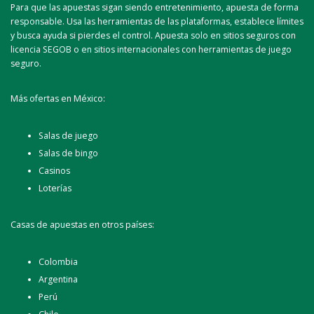
Para que las apuestas sigan siendo entretenimiento, apuesta de forma
responsable. Usa las herramientas de las plataformas, establece límites
y busca ayuda si pierdes el control. Apuesta solo en sitios seguros con
licencia SEGOB o en sitios internacionales con herramientas de juego
seguro.
Más ofertas en México:
Salas de juego
Salas de bingo
Casinos
Loterías
Casas de apuestas en otros países:
Colombia
Argentina
Perú