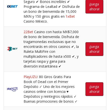
Seguro ✔ Bonos increíbles ✔
¡Juega
Programa de Lealtad ✔ Disfruta de
ahora!
un bono de bienvenida de 15,000
MXN y 150 giros gratis en
1xBet
Casino México.
22Bet
Casino con hasta MX$7,000
de bono de bienvenida. Disfruta de
tragamonedas exclusivas que no
encontrarás en otros casinos ✔, la
¡Juega
Ruleta MultiFire con
ahora!
multiplicadores de hasta x500 ✔, y
tarjetas raspa y gana para
diversión instantánea ✔
PlayUZU
: 80 Giros Gratis Para
Book of Dead con el Primer
Depósito ✓ Uno de los mejores
¡Juega
casinos online con licencia ♥
ahora!
Depósitos y reintegros rápidos ✓
Buenas promociones de bonos ✓