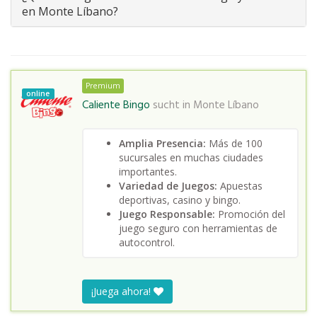
en Monte Líbano?
Premium
online
Caliente Bingo
sucht in
Monte Líbano
Amplia Presencia:
Más de 100
sucursales en muchas ciudades
importantes.
Variedad de Juegos:
Apuestas
deportivas, casino y bingo.
Juego Responsable:
Promoción del
juego seguro con herramientas de
autocontrol.
¡Juega ahora!