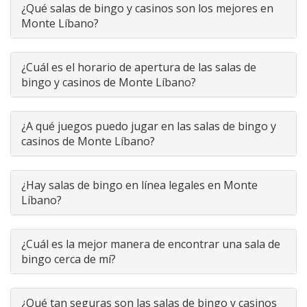
¿Qué salas de bingo y casinos son los mejores en
Monte Líbano?
¿Cuál es el horario de apertura de las salas de
bingo y casinos de Monte Líbano?
¿A qué juegos puedo jugar en las salas de bingo y
casinos de Monte Líbano?
¿Hay salas de bingo en línea legales en Monte
Líbano?
¿Cuál es la mejor manera de encontrar una sala de
bingo cerca de mí?
¿Qué tan seguras son las salas de bingo y casinos