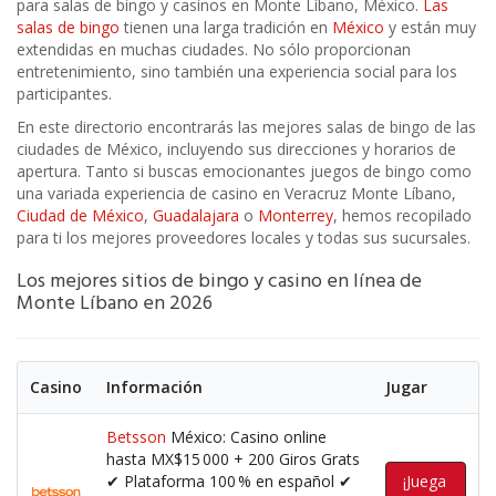
para salas de bingo y casinos en Monte Líbano, México.
Las
salas de bingo
tienen una larga tradición en
México
y están muy
extendidas en muchas ciudades. No sólo proporcionan
entretenimiento, sino también una experiencia social para los
participantes.
En este directorio encontrarás las mejores salas de bingo de las
ciudades de México, incluyendo sus direcciones y horarios de
apertura. Tanto si buscas emocionantes juegos de bingo como
una variada experiencia de casino en Veracruz Monte Líbano,
Ciudad de México
,
Guadalajara
o
Monterrey
, hemos recopilado
para ti los mejores proveedores locales y todas sus sucursales.
Los mejores sitios de bingo y casino en línea de
Monte Líbano en 2026
Casino
Información
Jugar
Betsson
México: Casino online
hasta MX$15 000 + 200 Giros Grats
✔ Plataforma 100 % en español ✔
¡Juega