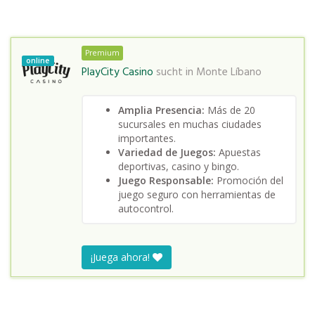
Premium
online
PlayCity Casino
sucht in
Monte Líbano
Amplia Presencia:
Más de 20
sucursales en muchas ciudades
importantes.
Variedad de Juegos:
Apuestas
deportivas, casino y bingo.
Juego Responsable:
Promoción del
juego seguro con herramientas de
autocontrol.
¡Juega ahora!