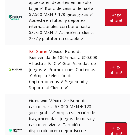
apuesta en deportes en un solo
lugar ✓ Bono de casino de hasta
$7,500 MXN + 170 giros gratis ✓
¡Juega
Apuesta en fútbol y deportes
ahora!
internacionales con bono hasta
$3,750 MXN ✓ Atención al cliente
24/7 y plataforma estable ✓
BC.Game
México: Bono de
Bienvenida de 180% hasta $20,000
y hasta 5 BTC ✔ Gran Variedad de
¡Juega
Juegos ✔ Promociones Continuas
ahora!
✔ Amplia Selección de
Criptomonedas ✔ Seguridad y
Soporte al Cliente ✔
Granawin México >> Bono de
casino hasta $3,000 MXN + 120
giros gratis ✓ Amplia selección de
tragamonedas, juegos de mesa y
casino en vivo ✓ También
¡Juega
disponible bono deportivo del
ahora!