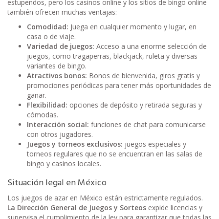
estupendos, pero los casinos online y los sitios de bingo online
también ofrecen muchas ventajas:
Comodidad:
Juega en cualquier momento y lugar, en
casa o de viaje.
Variedad de juegos:
Acceso a una enorme selección de
juegos, como tragaperras, blackjack, ruleta y diversas
variantes de bingo.
Atractivos bonos:
Bonos de bienvenida, giros gratis y
promociones periódicas para tener más oportunidades de
ganar.
Flexibilidad:
opciones de depósito y retirada seguras y
cómodas.
Interacción social:
funciones de chat para comunicarse
con otros jugadores.
Juegos y torneos exclusivos:
juegos especiales y
torneos regulares que no se encuentran en las salas de
bingo y casinos locales.
Situación legal en México
Los juegos de azar en México están estrictamente regulados.
La Dirección General de Juegos y Sorteos
expide licencias y
supervisa el cumplimiento de la ley para garantizar que todas las