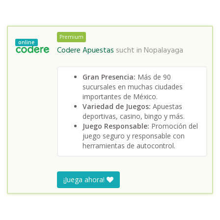
Premium
online
Codere Apuestas
sucht in
Nopalayaga
Gran Presencia:
Más de 90
sucursales en muchas ciudades
importantes de México.
Variedad de Juegos:
Apuestas
deportivas, casino, bingo y más.
Juego Responsable:
Promoción del
juego seguro y responsable con
herramientas de autocontrol.
¡Juega ahora!