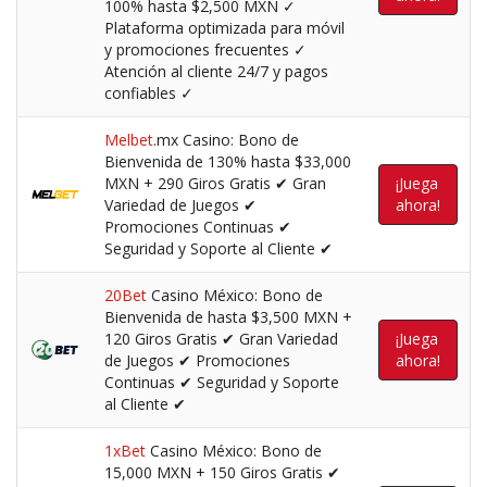
100% hasta $2,500 MXN ✓
Plataforma optimizada para móvil
y promociones frecuentes ✓
Atención al cliente 24/7 y pagos
confiables ✓
Melbet
.mx Casino: Bono de
Bienvenida de 130% hasta $33,000
MXN + 290 Giros Gratis ✔ Gran
¡Juega
Variedad de Juegos ✔
ahora!
Promociones Continuas ✔
Seguridad y Soporte al Cliente ✔
20Bet
Casino México: Bono de
Bienvenida de hasta $3,500 MXN +
120 Giros Gratis ✔ Gran Variedad
¡Juega
de Juegos ✔ Promociones
ahora!
Continuas ✔ Seguridad y Soporte
al Cliente ✔
1xBet
Casino México: Bono de
15,000 MXN + 150 Giros Gratis ✔