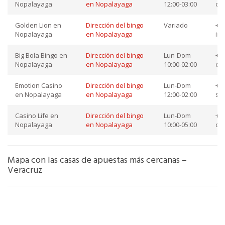
Nopalayaga
en Nopalayaga
12:00-03:00
co
Golden Lion en
Dirección del bingo
Variado
+52
Nopalayaga
en Nopalayaga
in
Big Bola Bingo en
Dirección del bingo
Lun-Dom
+52
Nopalayaga
en Nopalayaga
10:00-02:00
co
Emotion Casino
Dirección del bingo
Lun-Dom
+52
en Nopalayaga
en Nopalayaga
12:00-02:00
so
Casino Life en
Dirección del bingo
Lun-Dom
+52
Nopalayaga
en Nopalayaga
10:00-05:00
co
Mapa con las casas de apuestas más cercanas –
Veracruz