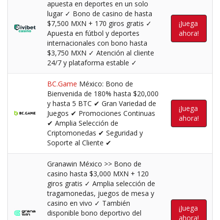
apuesta en deportes en un solo
lugar ✓ Bono de casino de hasta
$7,500 MXN + 170 giros gratis ✓
¡Juega
Apuesta en fútbol y deportes
ahora!
internacionales con bono hasta
$3,750 MXN ✓ Atención al cliente
24/7 y plataforma estable ✓
BC.Game
México: Bono de
Bienvenida de 180% hasta $20,000
y hasta 5 BTC ✔ Gran Variedad de
¡Juega
Juegos ✔ Promociones Continuas
ahora!
✔ Amplia Selección de
Criptomonedas ✔ Seguridad y
Soporte al Cliente ✔
Granawin México >> Bono de
casino hasta $3,000 MXN + 120
giros gratis ✓ Amplia selección de
tragamonedas, juegos de mesa y
casino en vivo ✓ También
¡Juega
disponible bono deportivo del
ahora!