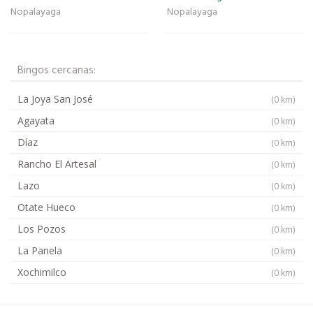
Nopalayaga
Nopalayaga
Bingos cercanas:
La Joya San José
(0 km)
Agayata
(0 km)
Díaz
(0 km)
Rancho El Artesal
(0 km)
Lazo
(0 km)
Otate Hueco
(0 km)
Los Pozos
(0 km)
La Panela
(0 km)
Xochimilco
(0 km)