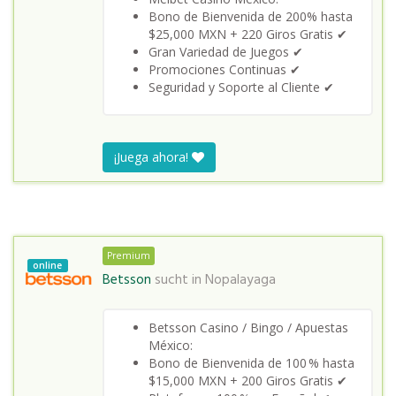
Bono de Bienvenida de 200% hasta
$25,000 MXN + 220 Giros Gratis ✔
Gran Variedad de Juegos ✔
Promociones Continuas ✔
Seguridad y Soporte al Cliente ✔
¡Juega ahora!
Premium
online
Betsson
sucht in
Nopalayaga
Betsson Casino / Bingo / Apuestas
México:
Bono de Bienvenida de 100 % hasta
$15,000 MXN + 200 Giros Gratis ✔