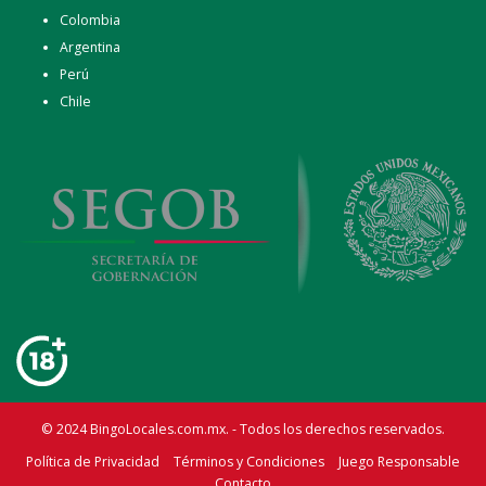
Colombia
Argentina
Perú
Chile
© 2024 BingoLocales.com.mx. - Todos los derechos reservados.
Política de Privacidad
Términos y Condiciones
Juego Responsable
Contacto