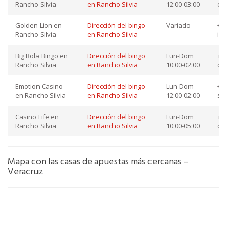
Rancho Silvia
en Rancho Silvia
12:00-03:00
co
Golden Lion en
Dirección del bingo
Variado
+52
Rancho Silvia
en Rancho Silvia
in
Big Bola Bingo en
Dirección del bingo
Lun-Dom
+52
Rancho Silvia
en Rancho Silvia
10:00-02:00
co
Emotion Casino
Dirección del bingo
Lun-Dom
+52
en Rancho Silvia
en Rancho Silvia
12:00-02:00
so
Casino Life en
Dirección del bingo
Lun-Dom
+52
Rancho Silvia
en Rancho Silvia
10:00-05:00
co
Mapa con las casas de apuestas más cercanas –
Veracruz