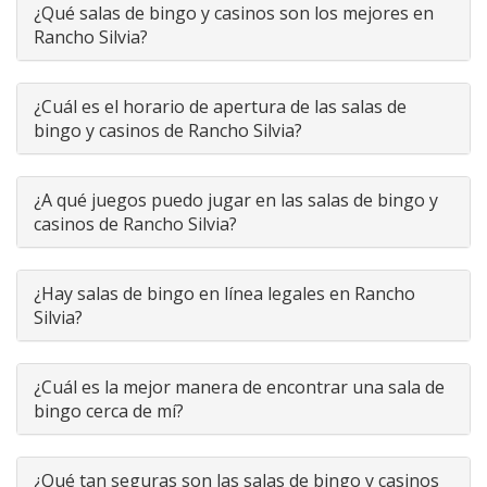
¿Qué salas de bingo y casinos son los mejores en
Rancho Silvia?
¿Cuál es el horario de apertura de las salas de
bingo y casinos de Rancho Silvia?
¿A qué juegos puedo jugar en las salas de bingo y
casinos de Rancho Silvia?
¿Hay salas de bingo en línea legales en Rancho
Silvia?
¿Cuál es la mejor manera de encontrar una sala de
bingo cerca de mí?
¿Qué tan seguras son las salas de bingo y casinos