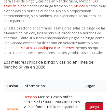
para salas de bingo y casinos en Rancho Silvia, México.
Las
salas de bingo
tienen una larga tradición en
México
y están muy
extendidas en muchas ciudades. No sólo proporcionan
entretenimiento, sino también una experiencia social para los
participantes.
En este directorio encontrarás las mejores salas de bingo de las
ciudades de México, incluyendo sus direcciones y horarios de
apertura. Tanto si buscas emocionantes juegos de bingo como
una variada experiencia de casino en Veracruz Rancho Silvia,
Ciudad de México
,
Guadalajara
o
Monterrey
, hemos recopilado
para ti los mejores proveedores locales y todas sus sucursales.
Los mejores sitios de bingo y casino en línea de
Rancho Silvia en 2026
Casino
Información
Jugar
Betsson
México: Casino online
hasta MX$15 000 + 200 Giros Grats
✔ Plataforma 100 % en español ✔
¡Juega