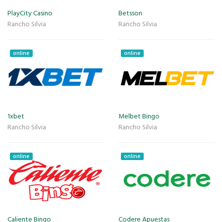
PlayCity Casino
Betsson
Rancho Silvia
Rancho Silvia
online
online
1xbet
Melbet Bingo
Rancho Silvia
Rancho Silvia
online
online
Caliente Bingo
Codere Apuestas