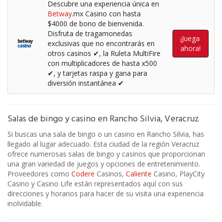
Descubre una experiencia única en
Betway
.mx Casino con hasta
$4000 de bono de bienvenida.
Disfruta de tragamonedas
¡Juega
exclusivas que no encontrarás en
ahora!
otros casinos ✔, la Ruleta MultiFire
con multiplicadores de hasta x500
✔, y tarjetas raspa y gana para
diversión instantánea ✔
Salas de bingo y casino en Rancho Silvia, Veracruz
Si buscas una sala de bingo o un casino en Rancho Silvia, has
llegado al lugar adecuado. Esta ciudad de la región Veracruz
ofrece numerosas salas de bingo y casinos que proporcionan
una gran variedad de juegos y opciones de entretenimiento.
Proveedores como
Codere
Casinos,
Caliente
Casino, PlayCity
Casino y Casino Life están representados aquí con sus
direcciones y horarios para hacer de su visita una experiencia
inolvidable.