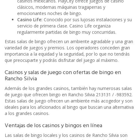
casinos mexicanos. PlayCity ofrece juegos de casino
clásicos, modernas máquinas tragaperras y
emocionantes noches de bingo.
Casino Life:
Conocido por sus lujosas instalaciones y su
servicio de primera clase. Casino Life organiza
regularmente partidas de bingo muy concurridas.
Estas salas de bingo ofrecen un ambiente agradable y una gran
variedad de juegos y premios. Los operadores conceden gran
importancia a la equidad y la seguridad, por lo que no tendrás
que preocuparte y podrás disfrutar del juego al máximo.
Casinos y salas de juego con ofertas de bingo en
Rancho Silvia
Además de los grandes casinos, también hay numerosas salas
de juego que ofrecen bingo en Rancho Silvia 213131 / -983592.
Estas salas de juego ofrecen un ambiente más acogedor y son
ideales para los aficionados al bingo que buscan una alternativa
a los grandes casinos.
Ventajas de los casinos y bingos en línea
Las salas de bingo locales y los casinos de Rancho Silvia son