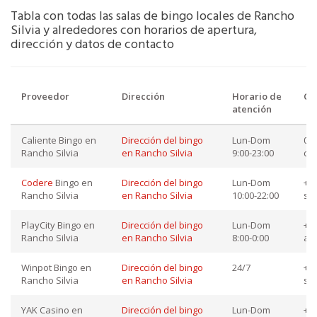
Tabla con todas las salas de bingo locales de Rancho
Silvia y alrededores con horarios de apertura,
dirección y datos de contacto
Proveedor
Dirección
Horario de
Co
atención
Caliente Bingo en
Dirección del bingo
Lun-Dom
018
Rancho Silvia
en Rancho Silvia
9:00-23:00
co
Codere
Bingo en
Dirección del bingo
Lun-Dom
+52
Rancho Silvia
en Rancho Silvia
10:00-22:00
so
PlayCity Bingo en
Dirección del bingo
Lun-Dom
+52
Rancho Silvia
en Rancho Silvia
8:00-0:00
at
Winpot Bingo en
Dirección del bingo
24/7
+52
Rancho Silvia
en Rancho Silvia
so
YAK Casino en
Dirección del bingo
Lun-Dom
+52