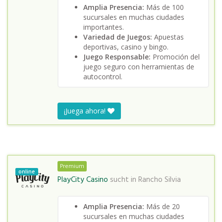
Amplia Presencia:
Más de 100
sucursales en muchas ciudades
importantes.
Variedad de Juegos:
Apuestas
deportivas, casino y bingo.
Juego Responsable:
Promoción del
juego seguro con herramientas de
autocontrol.
¡Juega ahora!
Premium
online
PlayCity Casino
sucht in
Rancho Silvia
Amplia Presencia:
Más de 20
sucursales en muchas ciudades