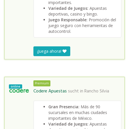
importantes.
Variedad de Juegos:
Apuestas
deportivas, casino y bingo.
Juego Responsable:
Promoción del
juego seguro con herramientas de
autocontrol.
¡Juega ahora!
Premium
online
Codere Apuestas
sucht in
Rancho Silvia
Gran Presencia:
Más de 90
sucursales en muchas ciudades
importantes de México.
Variedad de Juegos:
Apuestas