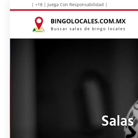
Skip
| +18 | Juega Con Responsabilidad |
to
main
content
Salas