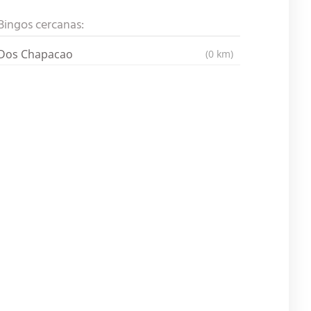
Bingos cercanas:
Dos Chapacao
(0 km)