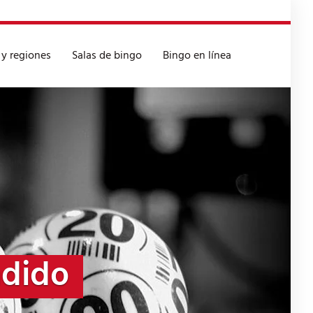
y regiones
Salas de bingo
Bingo en línea
ndido