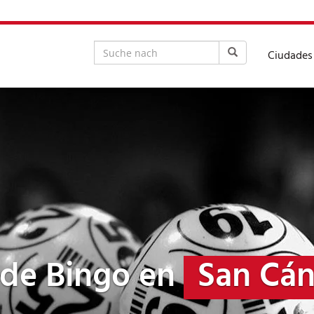
Ciudades 
 de Bingo en
San Cá