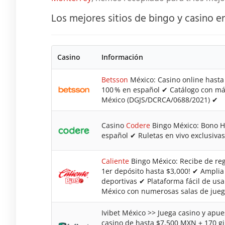
Los mejores sitios de bingo y casino e
Casino
Información
Betsson
México: Casino online hasta
100 % en español ✔ Catálogo con más
México (DGJS/DCRCA/0688/2021) ✔
Casino
Codere
Bingo México: Bono H
español ✔ Ruletas en vivo exclusiva
Caliente
Bingo México: Recibe de reg
1er depósito hasta $3,000! ✔ Amplia
deportivas ✔ Plataforma fácil de usa
México con numerosas salas de juego
Ivibet México >> Juega casino y apu
casino de hasta $7,500 MXN + 170 gi