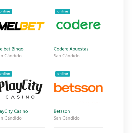
online
online
elbet Bingo
Codere Apuestas
an Cándido
San Cándido
online
online
layCity Casino
Betsson
an Cándido
San Cándido