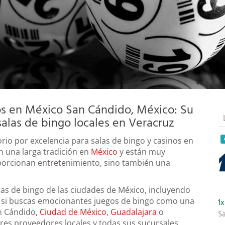
os en México San Cándido, México: Su
salas de bingo locales en Veracruz
orio por excelencia para salas de bingo y casinos en
n una larga tradición en
México
y están muy
porcionan entretenimiento, sino también una
las de bingo de las ciudades de México, incluyendo
to si buscas emocionantes juegos de bingo como una
1
an Cándido,
Ciudad de México
,
Guadalajara
o
S
ores proveedores locales y todas sus sucursales.