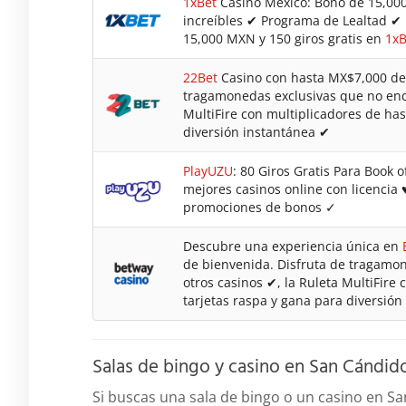
1xBet
Casino México: Bono de 15,00
increíbles ✔ Programa de Lealtad ✔
15,000 MXN y 150 giros gratis en
1xB
22Bet
Casino con hasta MX$7,000 de 
tragamonedas exclusivas que no enco
MultiFire con multiplicadores de has
diversión instantánea ✔
PlayUZU
: 80 Giros Gratis Para Book 
mejores casinos online con licencia
promociones de bonos ✓
Descubre una experiencia única en
de bienvenida. Disfruta de tragamo
otros casinos ✔, la Ruleta MultiFire
tarjetas raspa y gana para diversió
Salas de bingo y casino en San Cándid
Si buscas una sala de bingo o un casino en Sa